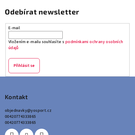
Odebírat newsletter
E-mail
Vložením e-mailu souhlasíte s
podmínkami ochrany osobních
údajů
Přihlásit se
Z
á
p
Kontakt
a
objednavky
@
yosport.cz
t
00420774333865
í
00420774333865