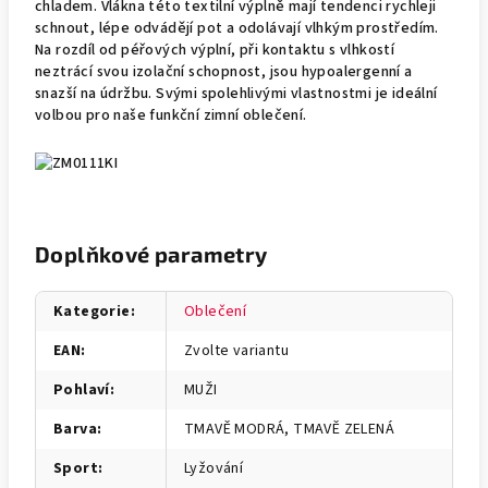
chladem. Vlákna této textilní výplně mají tendenci rychleji
schnout, lépe odvádějí pot a odolávají vlhkým prostředím.
Na rozdíl od péřových výplní, při kontaktu s vlhkostí
neztrácí svou izolační schopnost, jsou hypoalergenní a
snazší na údržbu. Svými spolehlivými vlastnostmi je ideální
volbou pro naše funkční zimní oblečení.
Doplňkové parametry
Kategorie
:
Oblečení
EAN
:
Zvolte variantu
Pohlaví
:
MUŽI
Barva
:
TMAVĚ MODRÁ, TMAVĚ ZELENÁ
Sport
:
Lyžování