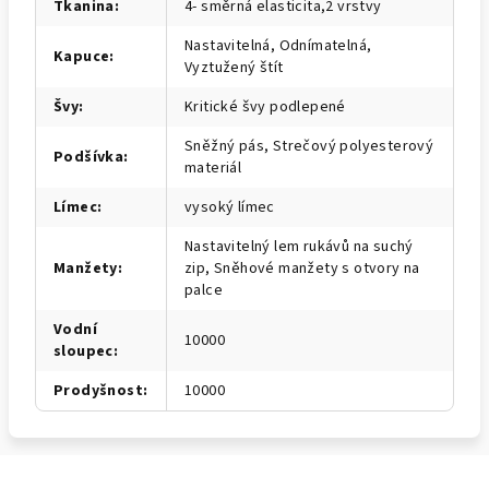
Tkanina
:
4- směrná elasticita,2 vrstvy
Nastavitelná, Odnímatelná,
Kapuce
:
Vyztužený štít
Švy
:
Kritické švy podlepené
Sněžný pás, Strečový polyesterový
Podšívka
:
materiál
Límec
:
vysoký límec
Nastavitelný lem rukávů na suchý
Manžety
:
zip, Sněhové manžety s otvory na
palce
Vodní
10000
sloupec
:
Prodyšnost
:
10000