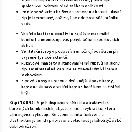
vodním sloupcem 10 000mm/m2/24h, poskytuje
spolehlivou ochranu před sněhem a vlhkostí.
Podlepené kritické švy
na ramenou a kapuci. Hlavní
zip je laminovaný, což zvyšuje odolnost vůči průniku
vody.
Vnitřní
elastická podšívka
zajišťuje maximální
komfort a neomezuje váš pohyb během sportovních
aktivit.
Ventilační zipy
v podpažích umožňují odvětrání při
zvýšené fyzické aktivitě.
Rukávové manžety a stahování lemů rukávů na suchý
zip.
Odnímatelná kapuce
se zpevněným kšiltem a
stahováním.
Zipové
kapsy
na prsou a dvě vnější zipové kapsy,
kapsa na skipass a vnitřní kapsa s hadříkem na čištění
brýlí.
Kilpi TONNSI-M
je k dispozici v několika atraktivních
barevných kombinacích, abyste si mohli vybrat tu, která
vám nejvíce vyhovuje. Se všemi těmito funkcemi a
vlastnostmi je bunda připravena zvládnout jakékoli lyžařské
dobrodružství.