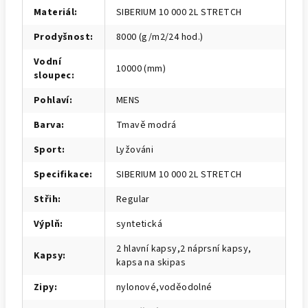
Materiál
:
SIBERIUM 10 000 2L STRETCH
Prodyšnost
:
8000 (g/m2/24 hod.)
Vodní
10000 (mm)
sloupec
:
Pohlaví
:
MENS
Barva
:
Tmavě modrá
Sport
:
Lyžováni
Specifikace
:
SIBERIUM 10 000 2L STRETCH
Střih
:
Regular
Výplň
:
syntetická
2 hlavní kapsy,2 náprsní kapsy,
Kapsy
:
kapsa na skipas
Zipy
:
nylonové,voděodolné