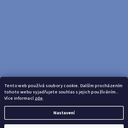
Tento web používá soubory cookie. Dalším procházením
tohoto webu vyjadřujete souhlas s jejich používáním..
Sledovat na Instagramu
Více informací
zde
.
Doprava zdarma od 599 Kč
Nastavení
Copyright 2026
yosport
. Všechna práva vyhrazena.
Upravit
nastavení cookies