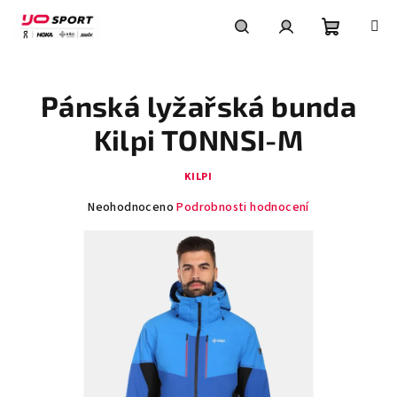
Přejít
na
obsah
Nákupní
Hledat
Přihlášení
Pánská lyžařská bunda
košík
Kilpi TONNSI-M
KILPI
Průměrné
Neohodnoceno
Podrobnosti hodnocení
hodnocení
produktu
je
0,0
z
5
hvězdiček.