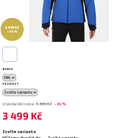
5 499 Kč
–36 %
BARVA
VELIKOST
standardní cena:
5 499 Kč
–36 %
3 499 Kč
Měrná
Zvolte variantu
cena: