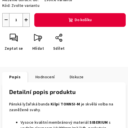
Můžeme doručit do:
Zvolte variantu
Kód:
Zvolte variantu
−
+
Do košíku
Zeptat se
Hlídat
Sdílet
Popis
Hodnocení
Diskuze
Detailní popis produktu
Pánská lyžařská bunda
Kilpi TONNSI-M
je skvělá volba na
zasněžené svahy.
Vysoce kvalitní membránový materiál
SIBERIUM
s