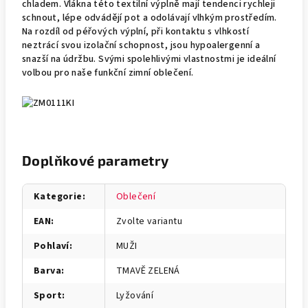
chladem. Vlákna této textilní výplně mají tendenci rychleji
schnout, lépe odvádějí pot a odolávají vlhkým prostředím.
Na rozdíl od péřových výplní, při kontaktu s vlhkostí
neztrácí svou izolační schopnost, jsou hypoalergenní a
snazší na údržbu. Svými spolehlivými vlastnostmi je ideální
volbou pro naše funkční zimní oblečení.
Doplňkové parametry
Kategorie
:
Oblečení
EAN
:
Zvolte variantu
Pohlaví
:
MUŽI
Barva
:
TMAVĚ ZELENÁ
Sport
:
Lyžování