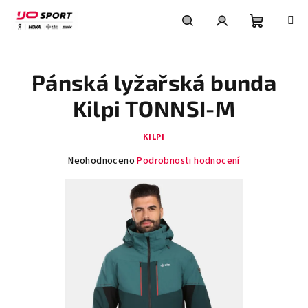
Přejít
na
obsah
Nákupní
Hledat
Přihlášení
Pánská lyžařská bunda
košík
Kilpi TONNSI-M
KILPI
Průměrné
Neohodnoceno
Podrobnosti hodnocení
hodnocení
produktu
je
0,0
z
5
hvězdiček.