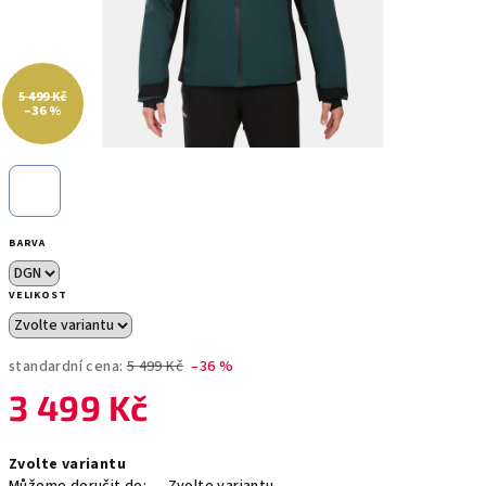
5 499 Kč
–36 %
BARVA
VELIKOST
standardní cena:
5 499 Kč
–36 %
3 499 Kč
Měrná
Zvolte variantu
cena: