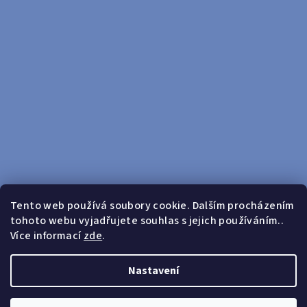
Tento web používá soubory cookie. Dalším procházením
tohoto webu vyjadřujete souhlas s jejich používáním..
Sledovat na Instagramu
Více informací
zde
.
Doprava zdarma od 599 Kč
Nastavení
Copyright 2026
yosport
. Všechna práva vyhrazena.
Upravit
nastavení cookies