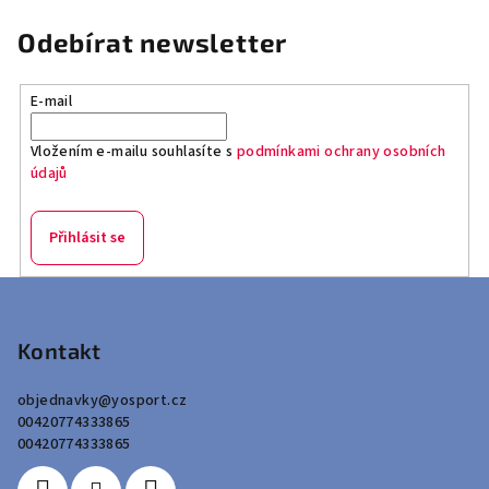
Odebírat newsletter
E-mail
Vložením e-mailu souhlasíte s
podmínkami ochrany osobních
údajů
Přihlásit se
Z
á
p
Kontakt
a
objednavky
@
yosport.cz
t
00420774333865
í
00420774333865