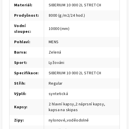
Materiál
:
SIBERIUM 10 000 2L STRETCH
Prodyšnost
:
8000 (g/m2/24 hod.)
Vodní
10000 (mm)
sloupec
:
Pohlaví
:
MENS
Barva
:
Zelená
Sport
:
Lyžováni
Specifikace
:
SIBERIUM 10 000 2L STRETCH
Střih
:
Regular
Výplň
:
syntetická
2 hlavní kapsy,2 náprsní kapsy,
Kapsy
:
kapsa na skipas
Zipy
:
nylonové,voděodolné