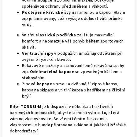
vodním sloupcem 10 000mm/m2/24h, poskytuje
spolehlivou ochranu před sněhem a vlhkostí.
Podlepené kritické švy
na ramenou a kapuci. Hlavní
zip je laminovaný, což zvyšuje odolnost vůči průniku
vody.
Vnitřní
elastická podšívka
zajišťuje maximální
komfort a neomezuje váš pohyb během sportovních
aktivit.
Ventilační zipy
v podpažích umožňují odvětrání při
zvýšené fyzické aktivitě.
Rukávové manžety a stahování lemů rukávů na suchý
zip.
Odnímatelná kapuce
se zpevněným kšiltem a
stahováním.
Zipové
kapsy
na prsou a dvě vnější zipové kapsy,
kapsa na skipass a vnitřní kapsa s hadříkem na čištění
brýlí.
Kilpi TONNSI-M
je k dispozici v několika atraktivních
barevných kombinacích, abyste si mohli vybrat tu, která
vám nejvíce vyhovuje. Se všemi těmito funkcemi a
vlastnostmi je bunda připravena zvládnout jakékoli lyžařské
dobrodružství.