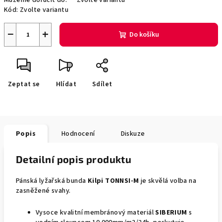
Můžeme doručit do:
Zvolte variantu
Kód:
Zvolte variantu
−
+
Do košíku
Zeptat se
Hlídat
Sdílet
Popis
Hodnocení
Diskuze
Detailní popis produktu
Pánská lyžařská bunda
Kilpi TONNSI-M
je skvělá volba na
zasněžené svahy.
Vysoce kvalitní membránový materiál
SIBERIUM
s