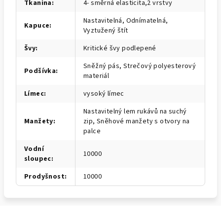
Tkanina
:
4- směrná elasticita,2 vrstvy
Nastavitelná, Odnímatelná,
Kapuce
:
Vyztužený štít
Švy
:
Kritické švy podlepené
Sněžný pás, Strečový polyesterový
Podšívka
:
materiál
Límec
:
vysoký límec
Nastavitelný lem rukávů na suchý
Manžety
:
zip, Sněhové manžety s otvory na
palce
Vodní
10000
sloupec
:
Prodyšnost
:
10000