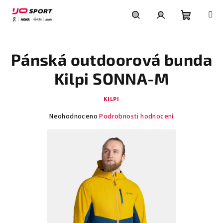
Přejít
na
obsah
Nákupní
Hledat
Přihlášení
Pánská outdoorová bunda
košík
Kilpi SONNA-M
KILPI
Průměrné
Neohodnoceno
Podrobnosti hodnocení
hodnocení
produktu
je
0,0
z
5
hvězdiček.