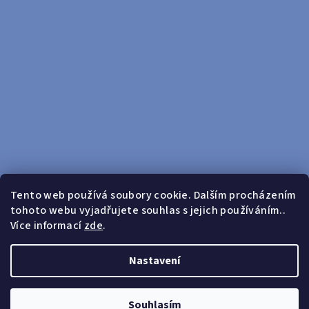
Tento web používá soubory cookie. Dalším procházením
tohoto webu vyjadřujete souhlas s jejich používáním..
Sledovat na Instagramu
Více informací
zde
.
Doprava zdarma od 599 Kč
Nastavení
Copyright 2026
yosport
. Všechna práva vyhrazena.
Upravit
nastavení cookies
Souhlasím