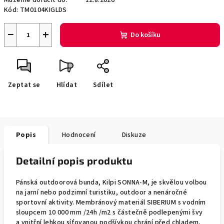
Můžeme doručit do:
12.8.2026
Kód:
TM0104KIGLDS
−
+
Do košíku
Zeptat se
Hlídat
Sdílet
Popis
Hodnocení
Diskuze
Detailní popis produktu
Pánská outdoorová bunda, Kilpi SONNA-M, je skvělou volbou
na jarní nebo podzimní turistiku, outdoor a nenáročné
sportovní aktivity. Membránový materiál SIBERIUM s vodním
sloupcem 10 000 mm /24h /m2 s částečně podlepenými švy
a vnitřní lehkou síťovanou podšívkou chrání před chladem,