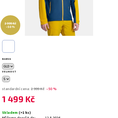
2 999 Kč
–50 %
BARVA
VELIKOST
standardní cena:
2 999 Kč
–50 %
1 499 Kč
Měrná
Skladem
(>1 ks)
cena: