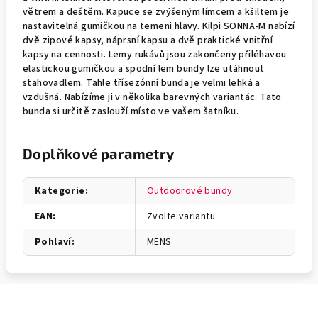
větrem a deštěm. Kapuce se zvýšeným límcem a kšiltem je
nastavitelná gumičkou na temeni hlavy. Kilpi SONNA-M nabízí
dvě zipové kapsy, náprsní kapsu a dvě praktické vnitřní
kapsy na cennosti. Lemy rukávů jsou zakončeny přiléhavou
elastickou gumičkou a spodní lem bundy lze utáhnout
stahovadlem. Tahle třísezónní bunda je velmi lehká a
vzdušná. Nabízíme ji v několika barevných variantác. Tato
bunda si určitě zaslouží místo ve vašem šatníku.
Doplňkové parametry
Kategorie
:
Outdoorové bundy
EAN
:
Zvolte variantu
Pohlaví
:
MENS