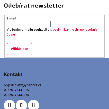
Odebírat newsletter
E-mail
Vložením e-mailu souhlasíte s
podmínkami ochrany osobních
údajů
Přihlásit se
Z
á
p
Kontakt
a
objednavky
@
yosport.cz
t
00420774333865
í
00420774333865