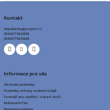
Z
á
p
Kontakt
a
objednavky
@
yosport.cz
t
00420774333865
í
00420774333865
Informace pro vás
Obchodní podmínky
Podmínky ochrany osobních údajů
Formulář pro výměnu / vrácení zboží
Reklamační řád
Kamenná prodejna