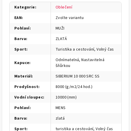
Kategorie
:
Oblečení
EAN
:
Zvolte variantu
Pohlaví
:
MUŽI
Barva
:
ZLATÁ
Sport
:
Turistika a cestování, Volný čas
Odnímatelná, Nastavitelná
Kapuce
:
šňůrkou
Materiál
:
SIBERIUM 10 000 SRC SS
Prodyšnost
:
8000 (g/m2/24 hod.)
Vodní sloupec
:
10000 (mm)
Pohlaví
:
MENS
Barva
:
zlatá
Sport
:
turistika a cestování, Volný čas