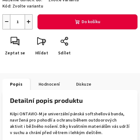
Můžeme doručit do:
Zvolte variantu
Kód:
Zvolte variantu
−
+
Do košíku
Zeptat se
Hlídat
Sdílet
Popis
Hodnocení
Diskuze
Detailní popis produktu
Kilpi ONTAVIO-M je univerzální pánská softshellová bunda,
navržená pro pohodlí a ochranu během outdoorových
aktivit i běžného nošení. Díky kvalitním materiálům vás udrží
v suchu a chrání před větrem i lehkým deštěm.