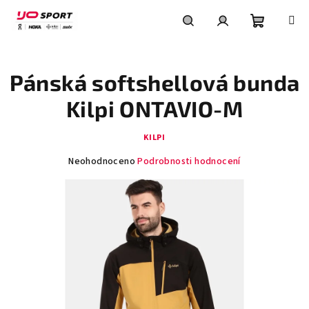
Přejít
na
obsah
Nákupní
Hledat
Přihlášení
Pánská softshellová bunda
košík
Kilpi ONTAVIO-M
KILPI
Průměrné
Neohodnoceno
Podrobnosti hodnocení
hodnocení
produktu
je
0,0
z
5
hvězdiček.