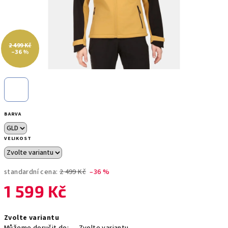
2 499 Kč
–36 %
BARVA
VELIKOST
standardní cena:
2 499 Kč
–36 %
1 599 Kč
Měrná
Zvolte variantu
cena: