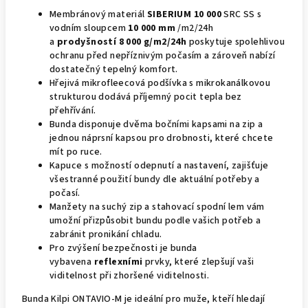
Membránový materiál
SIBERIUM 10 000
SRC SS s
vodním sloupcem
10 000 mm
/m2/24h
a
prodyšností
8 000 g/m2/24h
poskytuje spolehlivou
ochranu před nepříznivým počasím a zároveň nabízí
dostatečný tepelný komfort.
Hřejivá mikrofleecová podšívka s mikrokanálkovou
strukturou dodává příjemný pocit tepla bez
přehřívání.
Bunda disponuje dvěma bočními kapsami na zip a
jednou náprsní kapsou pro drobnosti, které chcete
mít po ruce.
Kapuce s možností odepnutí a nastavení, zajišťuje
všestranné použití bundy dle aktuální potřeby a
počasí.
Manžety na suchý zip a stahovací spodní lem vám
umožní přizpůsobit bundu podle vašich potřeb a
zabránit pronikání chladu.
Pro zvýšení bezpečnosti je bunda
vybavena
reflexními
prvky, které zlepšují vaši
viditelnost při zhoršené viditelnosti.
Bunda Kilpi ONTAVIO-M je ideální pro muže, kteří hledají