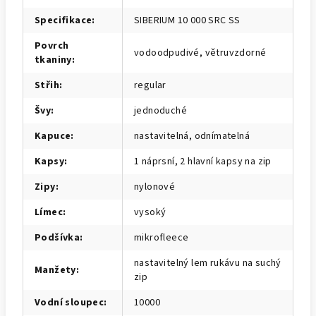
Specifikace
:
SIBERIUM 10 000 SRC SS
Povrch
vodoodpudivé, větruvzdorné
tkaniny
:
Střih
:
regular
Švy
:
jednoduché
Kapuce
:
nastavitelná, odnímatelná
Kapsy
:
1 náprsní, 2 hlavní kapsy na zip
Zipy
:
nylonové
Límec
:
vysoký
Podšívka
:
mikrofleece
nastavitelný lem rukávu na suchý
Manžety
:
zip
Vodní sloupec
:
10000