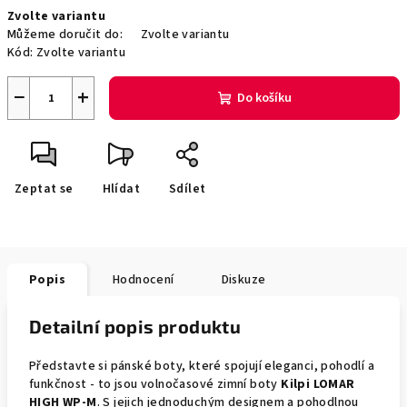
Měrná
Zvolte variantu
cena:
Můžeme doručit do:
Zvolte variantu
Kód:
Zvolte variantu
−
+
Do košíku
Zeptat se
Hlídat
Sdílet
Popis
Hodnocení
Diskuze
Detailní popis produktu
Představte si pánské boty, které spojují eleganci, pohodlí a
funkčnost - to jsou volnočasové zimní boty
Kilpi LOMAR
HIGH WP-M
. S jejich jednoduchým designem a pohodlnou