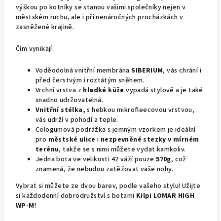
výškou po kotníky se stanou vašimi společníky nejen v
městském ruchu, ale i při nenáročných procházkách v
zasněžené krajině.
Čím vynikají:
Voděodolná vnitřní membrána
SIBERIUM
, vás chrání i
před čerstvým i roztátým sněhem.
Vrchní vrstva z
hladké kůže
vypadá stylově a je také
snadno udržovatelná.
Vnitřní stélka,
s hebkou mikrofleecovou vrstvou,
vás udrží v pohodí a teple.
Celogumová podrážka s jemným vzorkem je ideální
pro
městské ulice
i
nezpevněné stezky v mírném
terénu
, takže se s nimi můžete vydat kamkoliv.
Jedna bota ve velikosti 42 váží pouze
570g
, což
znamená, že nebudou zatěžovat vaše nohy.
Vybrat si můžete ze dvou barev, podle vašeho stylu! Užijte
si každodenní dobrodružství s botami
Kilpi LOMAR HIGH
WP-M
!