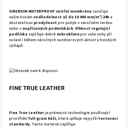
SIBERIUM WATERPROOF vnitřní membrána
zaručuje
našim botám
voděodolnost až do 10 000 mm/m²/24h
a
dostatečnou
prodyšnost
pro pohyb v náročném terénu
nebo v
nepříznivých podmínkách
.
Vlhkost regulující
podšívka
zajišťuje dobré
mikroklima
pro vaše nohy při
nošení i během náročných outdoorových aktivit a horských
výšlapů.
FINE TRUE LEATHER
Fine True Leather
je prémiová technologie používající
prvotřídní
full-grain kůži
, která splňuje nejvyšší
testovací
standardy
. Tento materiál zajišťuje