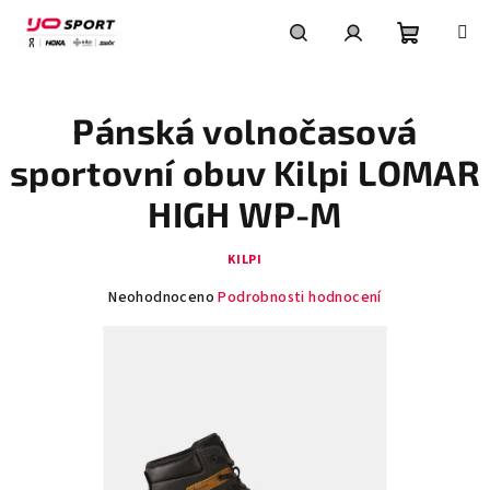
Přejít
na
obsah
Nákupní
Hledat
Přihlášení
Pánská volnočasová
košík
sportovní obuv Kilpi LOMAR
HIGH WP-M
KILPI
Průměrné
Neohodnoceno
Podrobnosti hodnocení
hodnocení
produktu
je
0,0
z
5
hvězdiček.