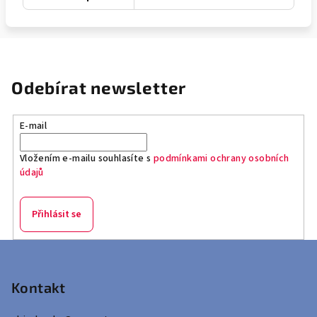
Odebírat newsletter
E-mail
Vložením e-mailu souhlasíte s
podmínkami ochrany osobních
údajů
Přihlásit se
Z
á
p
Kontakt
a