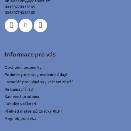
objednavky
@
yosport.cz
t
00420774333865
í
00420774333865
Informace pro vás
Obchodní podmínky
Podmínky ochrany osobních údajů
Formulář pro výměnu / vrácení zboží
Reklamační řád
Kamenná prodejna
Tabulky velikostí
Přehled materiálů značky KILPI
Moje objednávka