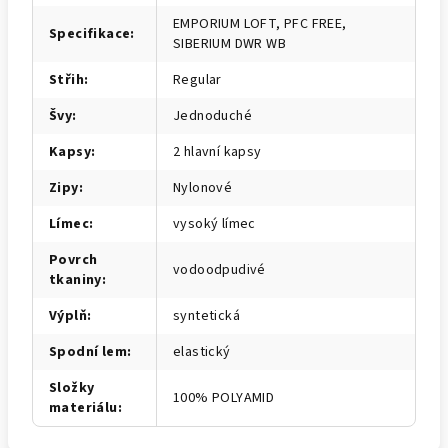
EMPORIUM LOFT, PFC FREE,
Specifikace
:
SIBERIUM DWR WB
Střih
:
Regular
Švy
:
Jednoduché
Kapsy
:
2 hlavní kapsy
Zipy
:
Nylonové
Límec
:
vysoký límec
Povrch
vodoodpudivé
tkaniny
:
Výplň
:
syntetická
Spodní lem
:
elastický
Složky
100% POLYAMID
materiálu
: