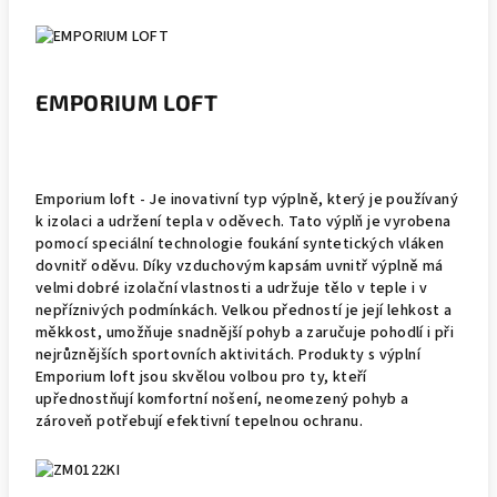
EMPORIUM LOFT
Emporium loft - Je inovativní typ výplně, který je používaný
k izolaci a udržení tepla v oděvech. Tato výplň je vyrobena
pomocí speciální technologie foukání syntetických vláken
dovnitř oděvu. Díky vzduchovým kapsám uvnitř výplně má
velmi dobré izolační vlastnosti a udržuje tělo v teple i v
nepříznivých podmínkách. Velkou předností je její lehkost a
měkkost, umožňuje snadnější pohyb a zaručuje pohodlí i při
nejrůznějších sportovních aktivitách. Produkty s výplní
Emporium loft jsou skvělou volbou pro ty, kteří
upřednostňují komfortní nošení, neomezený pohyb a
zároveň potřebují efektivní tepelnou ochranu.