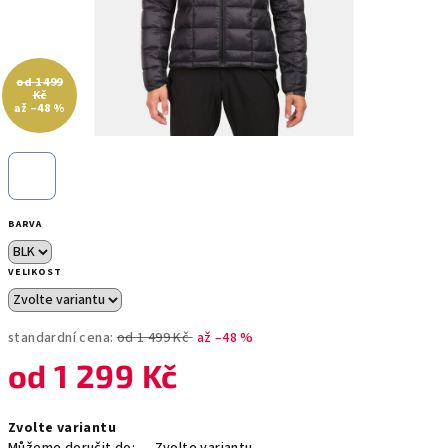
od 1 499
Kč
až –48 %
BARVA
VELIKOST
standardní cena:
od 1 499 Kč
až –48 %
od
1 299 Kč
Měrná
Zvolte variantu
cena: