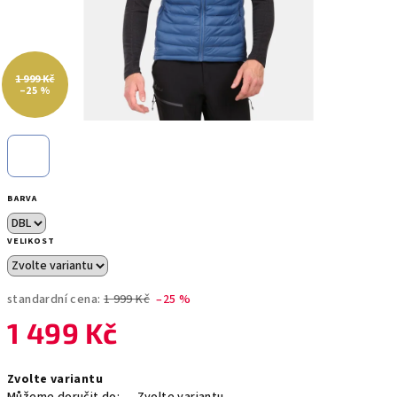
1 999 Kč
–25 %
BARVA
VELIKOST
standardní cena:
1 999 Kč
–25 %
1 499 Kč
Měrná
Zvolte variantu
cena: