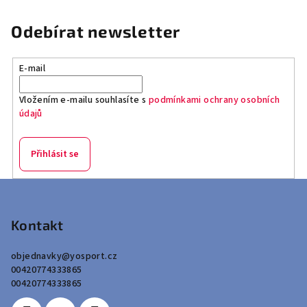
Odebírat newsletter
E-mail
Vložením e-mailu souhlasíte s
podmínkami ochrany osobních
údajů
Přihlásit se
Z
á
p
Kontakt
a
objednavky
@
yosport.cz
t
00420774333865
í
00420774333865