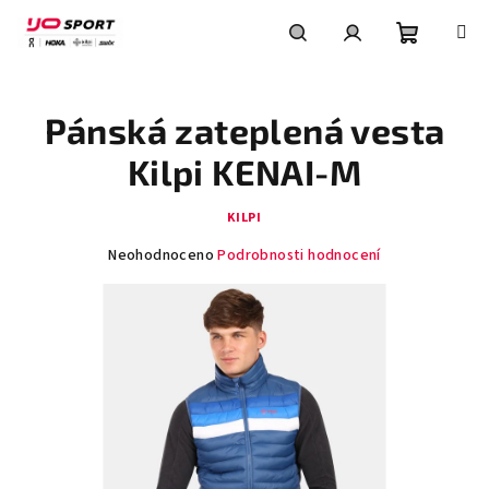
Přejít
na
obsah
Nákupní
Hledat
Přihlášení
Pánská zateplená vesta
košík
Kilpi KENAI-M
KILPI
Průměrné
Neohodnoceno
Podrobnosti hodnocení
hodnocení
produktu
je
0,0
z
5
hvězdiček.