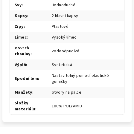
Švy
:
Jednoduché
Kapsy
:
2 hlavní kapsy
Zipy
:
Plastové
Límec
:
Vysoký límec
Povrch
vodoodpudivé
tkaniny
:
Výplň
:
Syntetická
Nastavitelný pomocí elastické
Spodní lem
:
gumičky
Manžety
:
otvory na palce
Složky
100% POLYAMID
materiálu
: