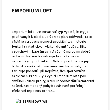
EMPORIUM LOFT
Emporium loft - Je inovativní typ výplně, který je
používaný k izolaci a udržení tepla v oděvech. Tato
výplň je vyrobena pomocí speciální technologie
foukání syntetických vláken dovnitř oděvu. Díky
vzduchovým kapsám uvnitř výplně má velmi dobré
izolační vlastnosti a udržuje tělo v teple i v
nepříznivých podmínkách. Velkou předností je její
lehkost a měkkost, umožňuje snadnější pohyb a
zaručuje pohodlí i při nejrůznějších sportovních
aktivitách. Produkty s výplní Emporium loft jsou
skvělou volbou pro ty, kteří upřednostňují komfortní
nošení, neomezený pohyb a zároveň potřebují
efektivní tepelnou ochranu.