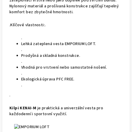
zateplovací vrstva nebo jako doplněk pod svrchní bundu.
Nylonový materiál a prošívaná konstrukce zajišťují tepelný
komfort bez zbytečné hmotnosti.
.Klíčové vlastnosti:.
.
Lehká zateplená vesta EMPORIUM LOFT.
.
Prodyšná a skladná konstrukce.
.
Vhodná pro vrstvení nebo samostatné nošení.
.
Ekologická úprava PFC FREE.
.
.
Kilpi KENAI-M
je praktická a univerzální vesta pro
každodenní i sportovní využití.