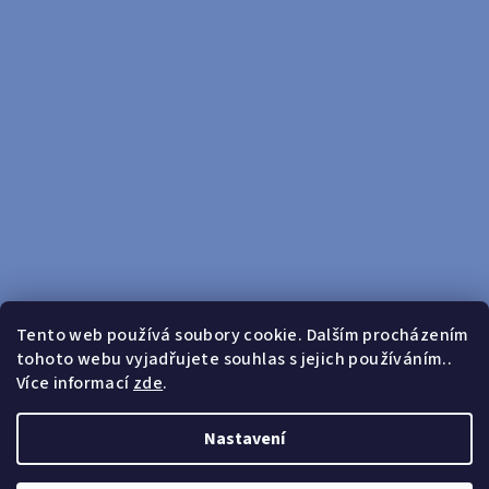
Tento web používá soubory cookie. Dalším procházením
tohoto webu vyjadřujete souhlas s jejich používáním..
Sledovat na Instagramu
Více informací
zde
.
Doprava zdarma od 599 Kč
Nastavení
Copyright 2026
yosport
. Všechna práva vyhrazena.
Upravit