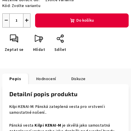
Můžeme doručit do:
Zvolte variantu
Kód:
Zvolte variantu
−
+
Do košíku
Zeptat se
Hlídat
Sdílet
Popis
Hodnocení
Diskuze
Detailní popis produktu
Kilpi KENAI-M: Pánská zateplená vesta pro vrstvení i
samostatné nošení..
Pánská vesta
Kilpi KENAI-M
je skvělá jako samostatná