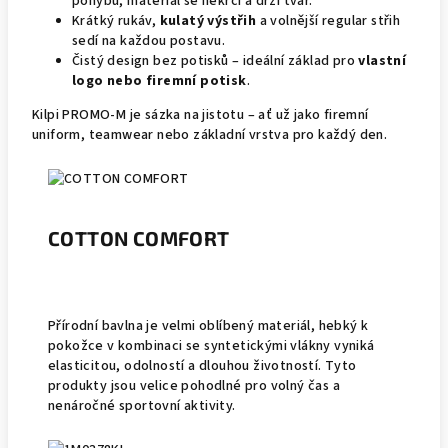
pohybu, materiál se nekrčí a drží tvar.
Krátký rukáv,
kulatý výstřih
a volnější regular střih
sedí na každou postavu.
Čistý design bez potisků – ideální základ pro
vlastní
logo nebo firemní potisk
.
Kilpi PROMO-M je sázka na jistotu – ať už jako firemní
uniform, teamwear nebo základní vrstva pro každý den.
COTTON COMFORT
Přírodní bavlna je velmi oblíbený materiál, hebký k
pokožce v kombinaci se syntetickými vlákny vyniká
elasticitou, odolností a dlouhou životností. Tyto
produkty jsou velice pohodlné pro volný čas a
nenáročné sportovní aktivity.