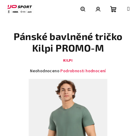
Přejít
na
obsah
Nákupní
Hledat
Přihlášení
Pánské bavlněné tričko
košík
Kilpi PROMO-M
KILPI
Průměrné
Neohodnoceno
Podrobnosti hodnocení
hodnocení
produktu
je
0,0
z
5
hvězdiček.