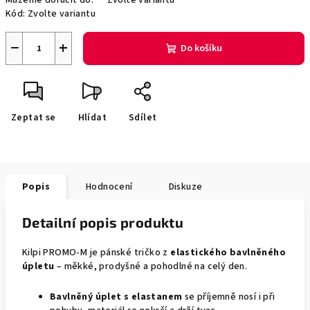
Můžeme doručit do:
Zvolte variantu
Kód:
Zvolte variantu
−
+
Do košíku
Zeptat se
Hlídat
Sdílet
Popis
Hodnocení
Diskuze
Detailní popis produktu
Kilpi PROMO-M je pánské tričko z
elastického bavlněného
úpletu
– měkké, prodyšné a pohodlné na celý den.
Bavlněný úplet s elastanem
se příjemně nosí i při