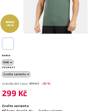
499 Kč
–40 %
BARVA
VELIKOST
standardní cena:
499 Kč
–40 %
299 Kč
Měrná
Zvolte variantu
cena: