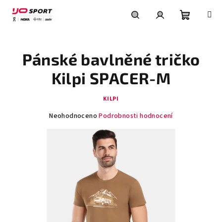
Přejít
na
obsah
Nákupní
Hledat
Přihlášení
Pánské bavlněné tričko
košík
Kilpi SPACER-M
KILPI
Průměrné
Neohodnoceno
Podrobnosti hodnocení
hodnocení
produktu
je
0,0
z
5
hvězdiček.