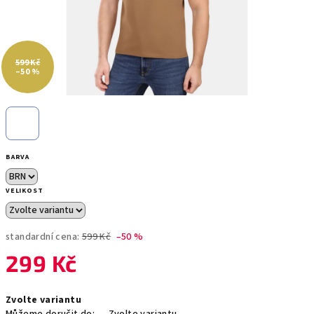
599 Kč
–50 %
BARVA
VELIKOST
standardní cena:
599 Kč
–50 %
299 Kč
Měrná
Zvolte variantu
cena: