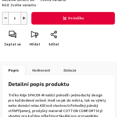
Můžeme doručit do:
Zvolte variantu
Kód:
Zvolte variantu
−
+
Do košíku
Zeptat se
Hlídat
Sdílet
Popis
Hodnocení
Diskuze
Detailní popis produktu
Tričko Kilpi SPACER-M nabízí pohodlí i jednoduchý design
pro každodenní nošení. Hodí se jak do města, tak na výlety
nebo domácí relax.Klíčové vlastnosti:Pohodlný pánský
střihPříjemný, prodyšný materiál COTTON COMFORTStyl
vhodný pro každou příležitostSkvělé pro vrstveníKilpi