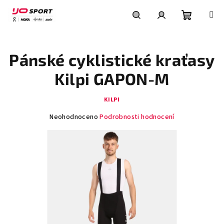
Přejít
na
obsah
Nákupní
Hledat
Přihlášení
Pánské cyklistické kraťasy
košík
Kilpi GAPON-M
KILPI
Průměrné
Neohodnoceno
Podrobnosti hodnocení
hodnocení
produktu
je
0,0
z
5
hvězdiček.