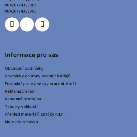
t
00420774333865
í
00420774333865
Informace pro vás
Obchodní podmínky
Podmínky ochrany osobních údajů
Formulář pro výměnu / vrácení zboží
Reklamační řád
Kamenná prodejna
Tabulky velikostí
Přehled materiálů značky KILPI
Moje objednávka