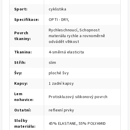
Sport
:
cyklistika
Specifikace
:
OPTI - DRY,
Rychleschnoucí, Schopnost
Povrch
materiálu rychle a rovnoměrně
tkaniny
:
odvádět vlhkost
Tkanina
:
4-směrná elasticita
Střih
:
slim
Švy
:
ploché švy
Kapsy
:
1 zadní kapsy
Lem
Protiskluzový silikonový povrch
nohavice
:
Ostatní
:
reflexní prvky
Složky
45% ELASTANE, 55% POLYAMID
materiálu
: