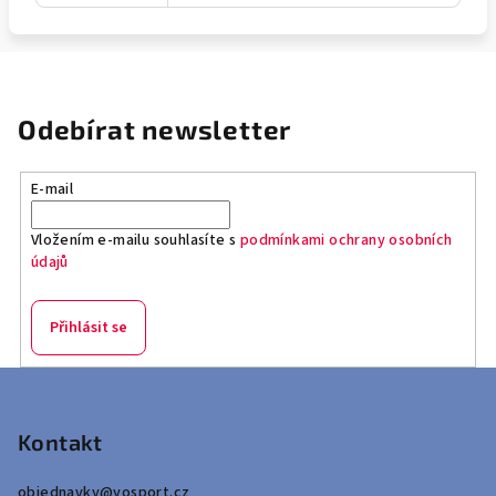
Odebírat newsletter
E-mail
Vložením e-mailu souhlasíte s
podmínkami ochrany osobních
údajů
Přihlásit se
Z
á
p
Kontakt
a
objednavky
@
yosport.cz