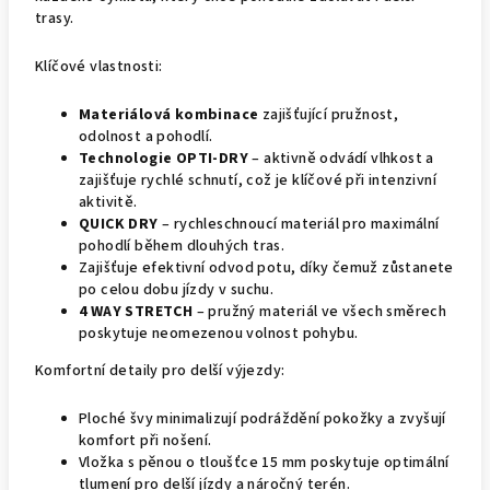
trasy.
Klíčové vlastnosti:
Materiálová kombinace
zajišťující pružnost,
odolnost a pohodlí.
Technologie OPTI-DRY
– aktivně odvádí vlhkost a
zajišťuje rychlé schnutí, což je klíčové při intenzivní
aktivitě.
QUICK DRY
– rychleschnoucí materiál pro maximální
pohodlí během dlouhých tras.
Zajišťuje efektivní odvod potu, díky čemuž zůstanete
po celou dobu jízdy v suchu.
4 WAY STRETCH
– pružný materiál ve všech směrech
poskytuje neomezenou volnost pohybu.
Komfortní detaily pro delší výjezdy:
Ploché švy minimalizují podráždění pokožky a zvyšují
komfort při nošení.
Vložka s pěnou o tloušťce 15 mm poskytuje optimální
tlumení pro delší jízdy a náročný terén.