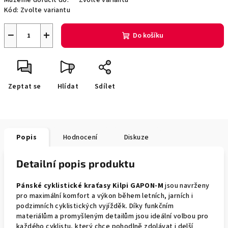
Můžeme doručit do:
Zvolte variantu
Kód:
Zvolte variantu
−
+
Do košíku
Zeptat se
Hlídat
Sdílet
Popis
Hodnocení
Diskuze
Detailní popis produktu
Pánské cyklistické kraťasy Kilpi GAPON-M
jsou navrženy
pro maximální komfort a výkon během letních, jarních i
podzimních cyklistických vyjížděk. Díky funkčním
materiálům a promyšleným detailům jsou ideální volbou pro
každého cyklistu, který chce pohodlně zdolávat i delší