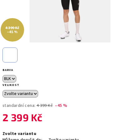
4 399 Kč
–45 %
BARVA
VELIKOST
standardní cena:
4 399 Kč
–45 %
2 399 Kč
Měrná
Zvolte variantu
cena: