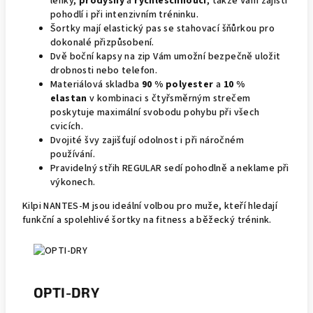
lehký,
prodyšný
a
rychleschnoucí
, takže Vám zajistí
pohodlí i při intenzivním tréninku.
Šortky mají elastický pas se stahovací šňůrkou pro
dokonalé přizpůsobení.
Dvě boční kapsy na zip Vám umožní bezpečně uložit
drobnosti nebo telefon.
Materiálová skladba
90 % polyester
a
10 %
elastan
v kombinaci s čtyřsměrným strečem
poskytuje maximální svobodu pohybu při všech
cvicích.
Dvojité švy zajišťují odolnost i při náročném
používání.
Pravidelný střih REGULAR sedí pohodlně a neklame při
výkonech.
Kilpi NANTES-M jsou ideální volbou pro muže, kteří hledají
funkční a spolehlivé šortky na fitness a běžecký trénink.
OPTI-DRY