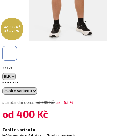
od 899 Kč
až –55 %
BARVA
VELIKOST
standardní cena:
od 899 Kč
až –55 %
od
400 Kč
Měrná
Zvolte variantu
cena: