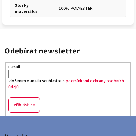
Složky
100% POLYESTER
materiálu
:
Odebírat newsletter
E-mail
Vložením e-mailu souhlasíte s
podmínkami ochrany osobních
údajů
Přihlásit se
Z
á