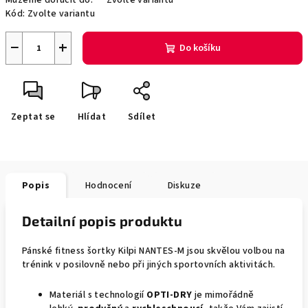
Můžeme doručit do:
Zvolte variantu
Kód:
Zvolte variantu
−
+
Do košíku
Zeptat se
Hlídat
Sdílet
Popis
Hodnocení
Diskuze
Detailní popis produktu
Pánské fitness šortky Kilpi NANTES-M jsou skvělou volbou na
trénink v posilovně nebo při jiných sportovních aktivitách.
Materiál s technologií
OPTI-DRY
je mimořádně