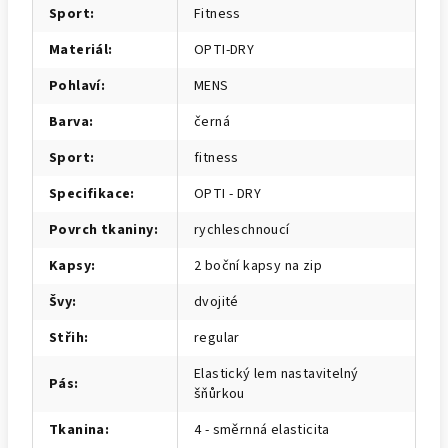
Sport
:
Fitness
Materiál
:
OPTI-DRY
Pohlaví
:
MENS
Barva
:
černá
Sport
:
fitness
Specifikace
:
OPTI - DRY
Povrch tkaniny
:
rychleschnoucí
Kapsy
:
2 boční kapsy na zip
Švy
:
dvojité
Střih
:
regular
Elastický lem nastavitelný
Pás
:
šňůrkou
Tkanina
:
4 - směrnná elasticita