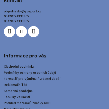
p
Kontakt
a
objednavky
@
yosport.cz
t
00420774333865
í
00420774333865
Informace pro vás
Obchodní podmínky
Podmínky ochrany osobních údajů
Formulář pro výměnu / vrácení zboží
Reklamační řád
Kamenná prodejna
Tabulky velikostí
Přehled materiálů značky KILPI