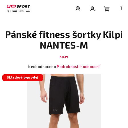
Přejít
na
obsah
Nákupní
Hledat
Přihlášení
Pánské fitness šortky Kilpi
košík
NANTES-M
KILPI
Průměrné
Neohodnoceno
Podrobnosti hodnocení
hodnocení
Skladový výprodej
produktu
je
0,0
z
5
hvězdiček.