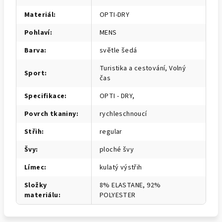
Materiál
:
OPTI-DRY
Pohlaví
:
MENS
Barva
:
světle šedá
Turistika a cestování, Volný
Sport
:
čas
Specifikace
:
OPTI - DRY,
Povrch tkaniny
:
rychleschnoucí
Střih
:
regular
Švy
:
ploché švy
Límec
:
kulatý výstřih
Složky
8% ELASTANE, 92%
materiálu
:
POLYESTER