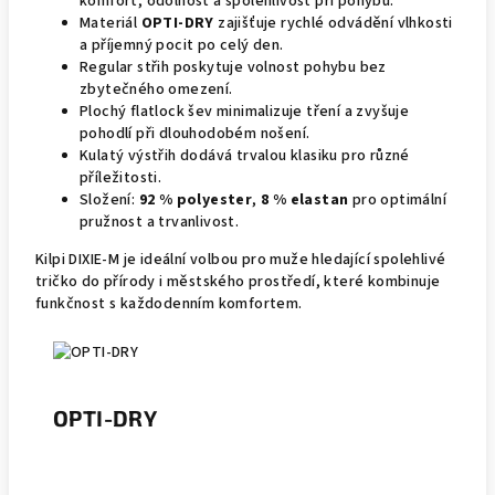
komfort, odolnost a spolehlivost při pohybu.
Materiál
OPTI-DRY
zajišťuje rychlé odvádění vlhkosti
a příjemný pocit po celý den.
Regular střih poskytuje volnost pohybu bez
zbytečného omezení.
Plochý flatlock šev minimalizuje tření a zvyšuje
pohodlí při dlouhodobém nošení.
Kulatý výstřih dodává trvalou klasiku pro různé
příležitosti.
Složení:
92 % polyester
,
8 % elastan
pro optimální
pružnost a trvanlivost.
Kilpi DIXIE-M je ideální volbou pro muže hledající spolehlivé
tričko do přírody i městského prostředí, které kombinuje
funkčnost s každodenním komfortem.
OPTI-DRY