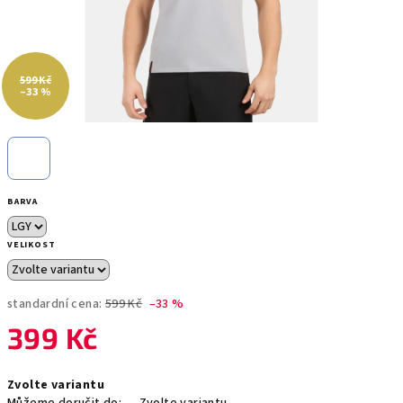
599 Kč
–33 %
BARVA
VELIKOST
standardní cena:
599 Kč
–33 %
399 Kč
Měrná
Zvolte variantu
cena: