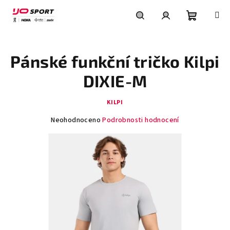
Přejít
na
obsah
Nákupní
Hledat
Přihlášení
Pánské funkční tričko Kilpi
košík
DIXIE-M
KILPI
Průměrné
Neohodnoceno
Podrobnosti hodnocení
hodnocení
produktu
je
0,0
z
5
hvězdiček.