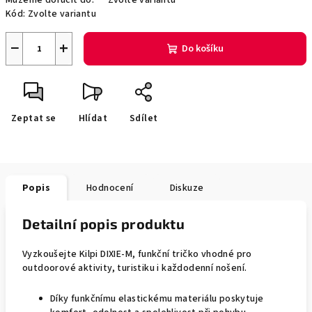
Můžeme doručit do:
Zvolte variantu
Kód:
Zvolte variantu
−
+
Do košíku
Zeptat se
Hlídat
Sdílet
Popis
Hodnocení
Diskuze
Detailní popis produktu
Vyzkoušejte Kilpi DIXIE-M, funkční tričko vhodné pro
outdoorové aktivity, turistiku i každodenní nošení.
Díky funkčnímu elastickému materiálu poskytuje