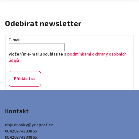
Odebírat newsletter
E-mail
Vložením e-mailu souhlasíte s
podmínkami ochrany osobních
údajů
Přihlásit se
Z
á
p
Kontakt
a
objednavky
@
yosport.cz
t
00420774333865
í
00420774333865