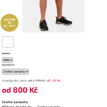
od 1 799
Kč
až –55 %
BARVA
VELIKOST
standardní cena:
od 1 799 Kč
až –55 %
od
800 Kč
Měrná
Zvolte variantu
cena: