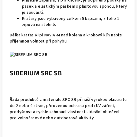
Klasické zapínání, zip a knoflík, je doplněno poutky na
pásek a elastickým páskem s plastovou sponou, který
je součástí.
Kraťasy jsou vybaveny celkem 5 kapsami, z toho 1
zipová na stehně.
Délka kraťas Kilpi NAVIA-M nad kolena a krokový klín nabízí
příjemnou volnost při pohybu.
SIBERIUM SRC SB
Řada produktů z materiálu SRC SB přináší vysokou elasticitu
do 2 nebo 4 stran, přirozenou ochranu proti UV záření,
prodyšnost a rychle schnoucí vlastnosti. Ideální oblečení
pro volnočasové nebo outdoorové aktivity.