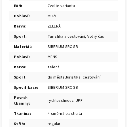
EAN
:
Zvolte variantu
Pohlaví
:
MUŽI
Barva
:
ZELENÁ
Sport
:
Turistika a cestování, Volný čas
Materiál
:
SIBERIUM SRC SB
Pohlaví
:
MENS
Barva
:
zelená
Sport
:
do města,turistika, cestování
Specifikace
:
SIBERIUM SRC SB
Povrch
rychleschnoucí UPF
tkaniny
:
Tkanina
:
4-směrná elasticita
Střih
:
regular