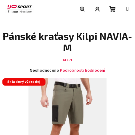
Přejít
na
obsah
Nákupní
Hledat
Přihlášení
Pánské kraťasy Kilpi NAVIA-
košík
M
KILPI
Průměrné
Neohodnoceno
Podrobnosti hodnocení
hodnocení
Skladový výprodej
produktu
je
0,0
z
5
hvězdiček.