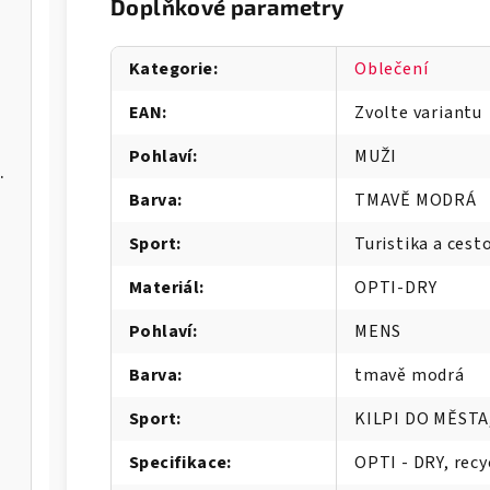
Doplňkové parametry
Kategorie
:
Oblečení
EAN
:
Zvolte variantu
Pohlaví
:
MUŽI
hallenger 8
Barva
:
TMAVĚ MODRÁ
Sport
:
Turistika a cest
Materiál
:
OPTI-DRY
Pohlaví
:
MENS
Barva
:
tmavě modrá
Sport
:
KILPI DO MĚSTA
Specifikace
:
OPTI - DRY, recy