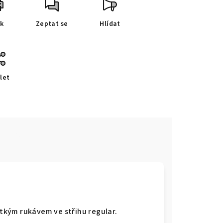
sk
Zeptat se
Hlídat
let
e
átkým rukávem ve střihu regular.