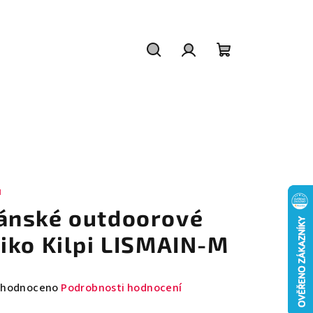
Hledat
Přihlášení
Nákupní
košík
I
ánské outdoorové
riko Kilpi LISMAIN-M
měrné
hodnoceno
Podrobnosti hodnocení
nocení