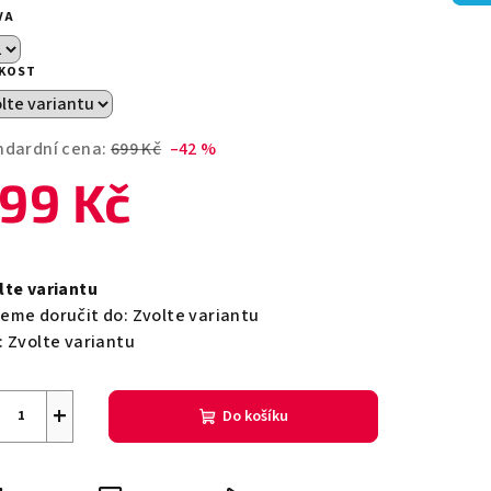
duktu
VA
IKOST
zdiček.
ndardní cena:
699 Kč
–42 %
99 Kč
ná
a:
lte variantu
eme doručit do:
Zvolte variantu
:
Zvolte variantu
+
Do košíku