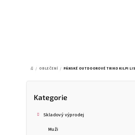
Přejít
na
obsah
/
OBLEČENÍ
/
PÁNSKÉ OUTDOOROVÉ TRIKO KILPI LI
DOMŮ
P
o
Kategorie
Přeskočit
kategorie
s
Skladový výprodej
t
Muži
r