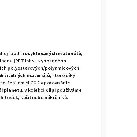
hují podíl
recyklovaných materiálů
,
odpadu (PET lahví, vyhozeného
lších polyesterových/polyamidových
držitelných materiálů
, které díky
snížení emisí CO2 v porovnání s
ši planetu
. V kolekci
Kilpi
používáme
h triček, košil nebo nákrčníků.