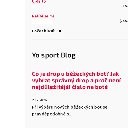
Ujde to
(8%
Nelíbí se mi
(24%
Počet hlasů:
38
Yo sport Blog
Co je drop u běžeckých bot? Jak
vybrat správný drop a proč není
nejdůležitější číslo na botě
29.7.2026
Při výběru nových běžeckých bot se
pravděpodobně s...