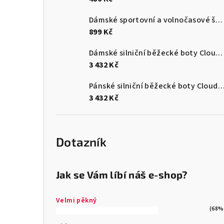
Dámské sportovní a volnočasové šaty Kilpi KIMBERLEY-W
899 Kč
Dámské silniční běžecké boty Cloudswift 4
3 432 Kč
Pánské silniční běžecké boty Cloudf
3 432 Kč
Dotazník
Jak se Vám líbí náš e-shop?
Velmi pěkný
(68%