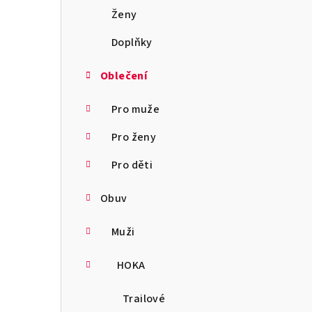
a
Ženy
n
Doplňky
n
Oblečení
í
Pro muže
p
Pro ženy
a
Pro děti
n
Obuv
e
l
Muži
HOKA
Trailové