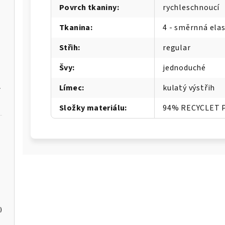
Povrch tkaniny
:
rychleschnoucí
Tkanina
:
4 - směrnná elas
Střih
:
regular
Švy
:
jednoduché
low 5
Límec
:
kulatý výstřih
Složky materiálu
:
94% RECYCLET 
)