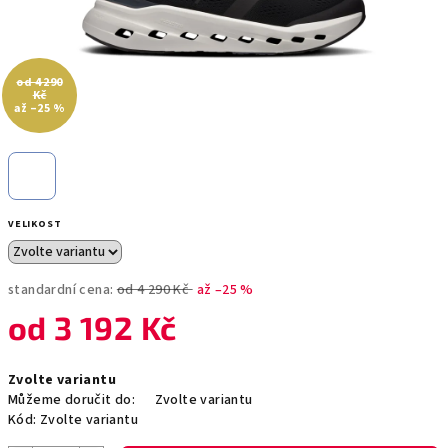
od 4 290
Kč
až –25 %
VELIKOST
standardní cena:
od 4 290 Kč
až –25 %
od
3 192 Kč
Měrná
Zvolte variantu
cena:
Můžeme doručit do:
Zvolte variantu
Kód:
Zvolte variantu