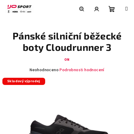
Přejít
na
obsah
Nákupní
Hledat
Přihlášení
Pánské silniční běžecké
košík
boty Cloudrunner 3
ON
Průměrné
Neohodnoceno
Podrobnosti hodnocení
hodnocení
Skladový výprodej
produktu
je
0,0
z
5
hvězdiček.