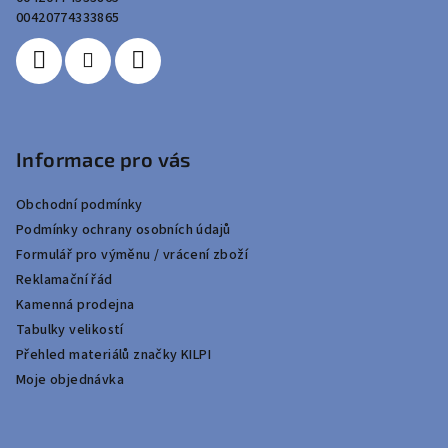
í
00420774333865
Informace pro vás
Obchodní podmínky
Podmínky ochrany osobních údajů
Formulář pro výměnu / vrácení zboží
Reklamační řád
Kamenná prodejna
Tabulky velikostí
Přehled materiálů značky KILPI
Moje objednávka