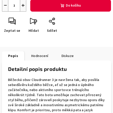
−
+
Do košíku
Zeptat se
Hlídat
Sdílet
Popis
Hodnocení
Diskuze
Detailní popis produktu
Běžecká obuv Cloudrunner 3 je navržena tak, aby posílila
sebedůvěru každého běžce, ať už se jedná o úplného
začátečníka, nebo aktivního sportovce trénujícího
několikrát týdně. Tato bota umožňuje zachovat přirozený
styl běhu, přičemž zároveň poskytuje nezbytnou oporu díky
své široké základně a inovativnímu asymetrickému patnímu
klipu. Komfort je prioritou, proto měkká pata a jazyk