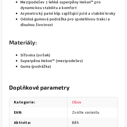
Mezipodešev z lehké superpěny Helion™ pro
dynamickou stabilitu a komfort
Asymetrický patní klip zajišťující jisté a stabilní kroky
Odolná gumová podrážka pro spolehlivou trakci a
dlouhou životnost
Materiály:
Síťovina (svršek)
Superpěna Helion™ (mezipodešev)
Guma (podrážka)
Doplňkové parametry
Kategorie
:
Obuv
EAN
:
Zvolte variantu
Aktivita
:
Běh