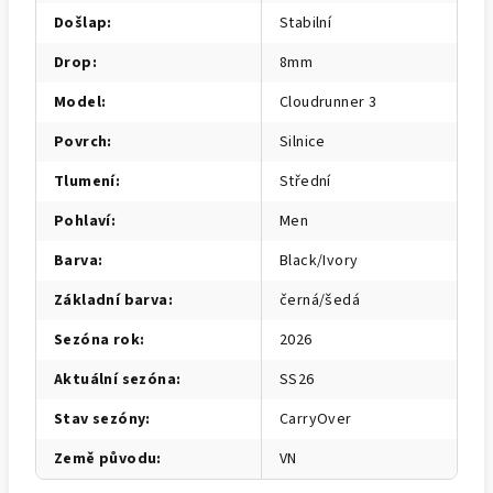
Došlap
:
Stabilní
Drop
:
8mm
Model
:
Cloudrunner 3
Povrch
:
Silnice
Tlumení
:
Střední
Pohlaví
:
Men
Barva
:
Black/Ivory
Základní barva
:
černá/šedá
Sezóna rok
:
2026
Aktuální sezóna
:
SS26
Stav sezóny
:
CarryOver
Země původu
:
VN