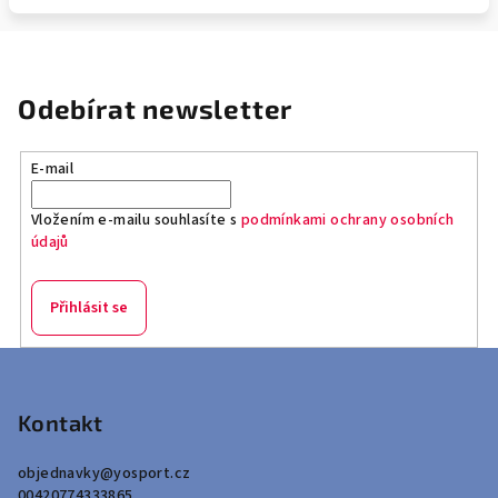
Odebírat newsletter
E-mail
Vložením e-mailu souhlasíte s
podmínkami ochrany osobních
údajů
Přihlásit se
Z
á
p
Kontakt
a
objednavky
@
yosport.cz
t
00420774333865