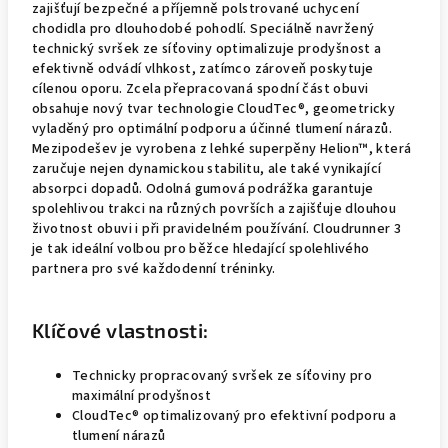
zajišťují bezpečné a příjemně polstrované uchycení
chodidla pro dlouhodobé pohodlí. Speciálně navržený
technický svršek ze síťoviny optimalizuje prodyšnost a
efektivně odvádí vlhkost, zatímco zároveň poskytuje
cílenou oporu. Zcela přepracovaná spodní část obuvi
obsahuje nový tvar technologie CloudTec®, geometricky
vyladěný pro optimální podporu a účinné tlumení nárazů.
Mezipodešev je vyrobena z lehké superpěny Helion™, která
zaručuje nejen dynamickou stabilitu, ale také vynikající
absorpci dopadů. Odolná gumová podrážka garantuje
spolehlivou trakci na různých površích a zajišťuje dlouhou
životnost obuvi i při pravidelném používání. Cloudrunner 3
je tak ideální volbou pro běžce hledající spolehlivého
partnera pro své každodenní tréninky.
Klíčové vlastnosti:
Technicky propracovaný svršek ze síťoviny pro
maximální prodyšnost
CloudTec® optimalizovaný pro efektivní podporu a
tlumení nárazů