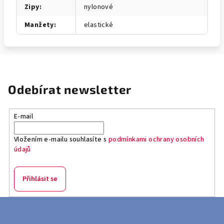
Zipy
:
nylonové
Manžety
:
elastické
Odebírat newsletter
E-mail
Vložením e-mailu souhlasíte s
podmínkami ochrany osobních
údajů
Přihlásit se
Z
á