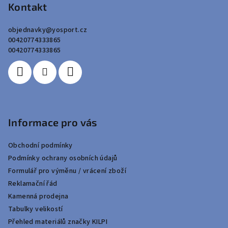
p
Kontakt
a
objednavky
@
yosport.cz
t
00420774333865
í
00420774333865
Informace pro vás
Obchodní podmínky
Podmínky ochrany osobních údajů
Formulář pro výměnu / vrácení zboží
Reklamační řád
Kamenná prodejna
Tabulky velikostí
Přehled materiálů značky KILPI