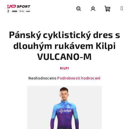
Přejít
na
obsah
Nákupní
Hledat
Přihlášení
Pánský cyklistický dres s
košík
dlouhým rukávem Kilpi
VULCANO-M
KILPI
Průměrné
Neohodnoceno
Podrobnosti hodnocení
hodnocení
produktu
je
0,0
z
5
hvězdiček.