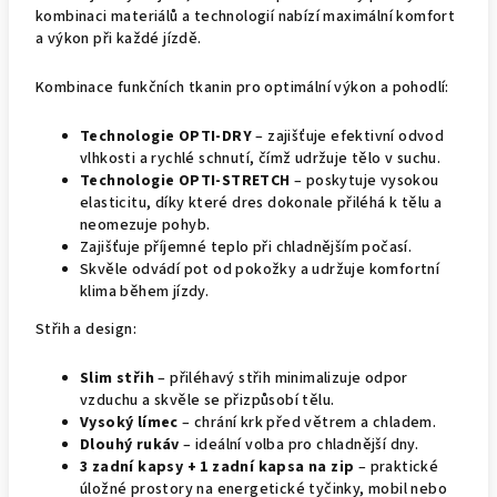
kombinaci materiálů a technologií nabízí maximální komfort
a výkon při každé jízdě.
Kombinace funkčních tkanin pro optimální výkon a pohodlí:
Technologie OPTI-DRY
– zajišťuje efektivní odvod
vlhkosti a rychlé schnutí, čímž udržuje tělo v suchu.
Technologie OPTI-STRETCH
– poskytuje vysokou
elasticitu, díky které dres dokonale přiléhá k tělu a
neomezuje pohyb.
Zajišťuje příjemné teplo při chladnějším počasí.
Skvěle odvádí pot od pokožky a udržuje komfortní
klima během jízdy.
Střih a design:
Slim střih
– přiléhavý střih minimalizuje odpor
vzduchu a skvěle se přizpůsobí tělu.
Vysoký límec
– chrání krk před větrem a chladem.
Dlouhý rukáv
– ideální volba pro chladnější dny.
3 zadní kapsy + 1 zadní kapsa na zip
– praktické
úložné prostory na energetické tyčinky, mobil nebo