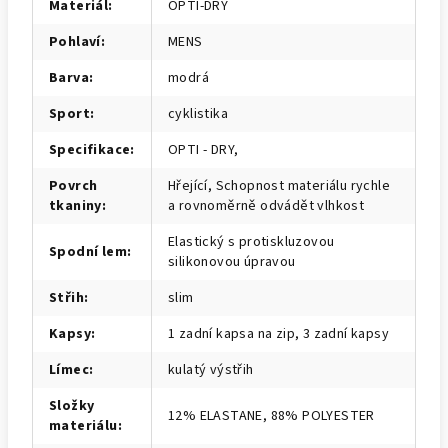
Materiál
:
OPTI-DRY
Pohlaví
:
MENS
Barva
:
modrá
Sport
:
cyklistika
Specifikace
:
OPTI - DRY,
Povrch
Hřející, Schopnost materiálu rychle
tkaniny
:
a rovnoměrně odvádět vlhkost
Elastický s protiskluzovou
Spodní lem
:
silikonovou úpravou
Střih
:
slim
Kapsy
:
1 zadní kapsa na zip, 3 zadní kapsy
Límec
:
kulatý výstřih
Složky
12% ELASTANE, 88% POLYESTER
materiálu
: