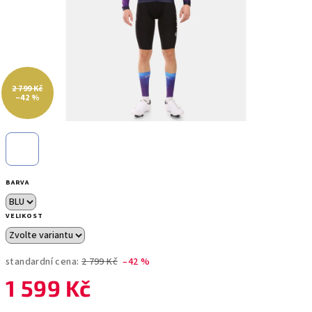
2 799 Kč
–42 %
BARVA
VELIKOST
standardní cena:
2 799 Kč
–42 %
1 599 Kč