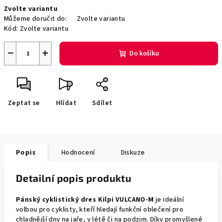
Měrná
Zvolte variantu
cena:
Můžeme doručit do:
Zvolte variantu
Kód:
Zvolte variantu
−
+
Do košíku
Zeptat se
Hlídat
Sdílet
Popis
Hodnocení
Diskuze
Detailní popis produktu
Pánský cyklistický dres Kilpi VULCANO-M
je ideální
volbou pro cyklisty, kteří hledají funkční oblečení pro
chladnější dny na jaře, v létě či na podzim. Díky promyšlené