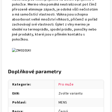
pokožce. Merino vlna pomáhá neutralizovat pot čímž
přirozeně eliminuje zápach, je odolná vůči nečistotám
a má samočistící vlastnosti. Vlákna jsou schopna
absorbovat velké množství vlhkosti, přičemž si pořád
zachovávají své vlastnosti. Úplet z vlny merino je
ideální na termoprádlo, spodní prádlo, ponožky nebo
jiné produkty, které jsou v přímém kontaktu s
pokožkou.
Doplňkové parametry
Kategorie
:
Pro muže
EAN
:
Zvolte variantu
Pohlaví
:
MENS
Barva
:
Černá