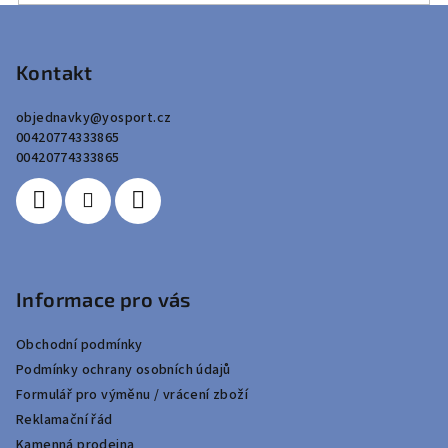
Z
á
p
Kontakt
a
objednavky
@
yosport.cz
t
00420774333865
í
00420774333865
Informace pro vás
Obchodní podmínky
Podmínky ochrany osobních údajů
Formulář pro výměnu / vrácení zboží
Reklamační řád
Kamenná prodejna