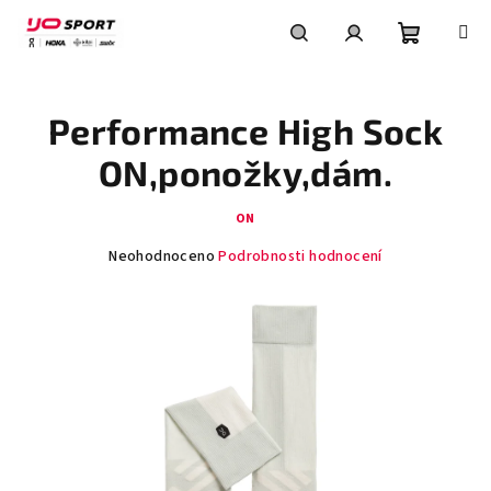
Přejít
na
obsah
Nákupní
Hledat
Přihlášení
Performance High Sock
košík
ON,ponožky,dám.
ON
Průměrné
Neohodnoceno
Podrobnosti hodnocení
hodnocení
produktu
je
0,0
z
5
hvězdiček.