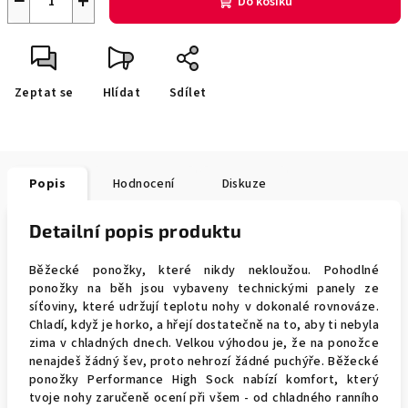
−
+
Do košíku
Zeptat se
Hlídat
Sdílet
Popis
Hodnocení
Diskuze
Detailní popis produktu
Běžecké ponožky, které nikdy nekloužou. Pohodlné
ponožky na běh jsou vybaveny technickými panely ze
síťoviny, které udržují teplotu nohy v dokonalé rovnováze.
Chladí, když je horko, a hřejí dostatečně na to, aby ti nebyla
zima v chladných dnech. Velkou výhodou je, že na ponožce
nenajdeš žádný šev, proto nehrozí žádné puchýře. Běžecké
ponožky Performance High Sock nabízí komfort, který
tvoje nohy zaručeně ocení při všem - od chladného ranního