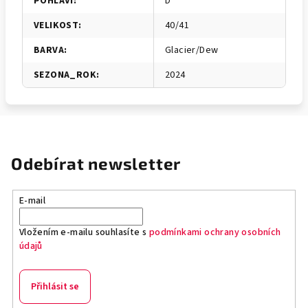
POHLAVI
:
D
VELIKOST
:
40/41
BARVA
:
Glacier/Dew
SEZONA_ROK
:
2024
Odebírat newsletter
E-mail
Vložením e-mailu souhlasíte s
podmínkami ochrany osobních
údajů
Přihlásit se