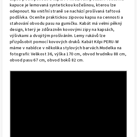
kapuce je lemovaná syntetickou kožešinou, kterou lze
odepnout. Na vnitřní straně se nachází prošívaná taftová
podšívka. Oceníte praktickou zipovou kapsu na cennosti a
stahování obvodu pasu na gumičku. Kabát má velmi pěkný
design, který je zdůrazněn kovovými zipy na kapsách,
výšivkami a dvojitým prošíváním. Lemy rukávů lze
přizpůsobit pomocí kovových druků. Kabát Kilpi PERU-W
máme v nabídce v několika stylových barvách.Modelka na
fotografii: Velikost 36, výška 170 cm, obvod hrudníku 88 cm,
obvod pasu 67 cm, obvod boků 82 cm.