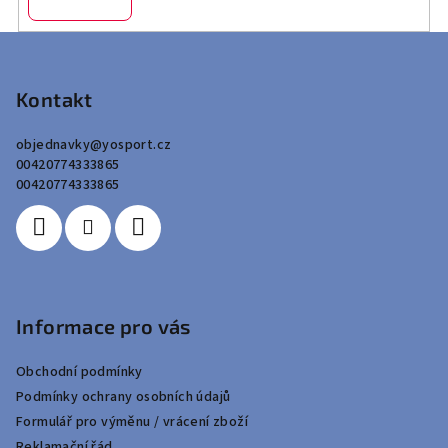
Z
á
p
Kontakt
a
objednavky
@
yosport.cz
t
00420774333865
í
00420774333865
Informace pro vás
Obchodní podmínky
Podmínky ochrany osobních údajů
Formulář pro výměnu / vrácení zboží
Reklamační řád