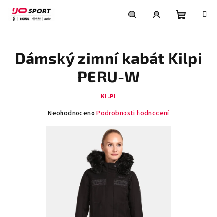
Přejít
na
obsah
Nákupní
Hledat
Přihlášení
Dámský zimní kabát Kilpi
košík
PERU-W
KILPI
Průměrné
Neohodnoceno
Podrobnosti hodnocení
hodnocení
produktu
je
0,0
z
5
hvězdiček.