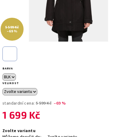
5 599 Kč
–69 %
BARVA
VELIKOST
standardní cena:
5 599 Kč
–69 %
1 699 Kč
Měrná
Zvolte variantu
cena: