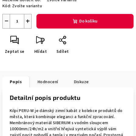
Můžeme doručit do:
Zvolte variantu
Kód:
Zvolte variantu
−
+
Do košíku
Zeptat se
Hlídat
Sdílet
Popis
Hodnocení
Diskuze
Detailní popis produktu
Kilpi PERU-W je dámský zimní kabát z kolekce produktů do
města, která kombinuje eleganci a funkční zpracování.
Membránový materiál SIBERIUM s vodním sloupcem
10000mm/24h/m2 a vnitřní hřejivá syntetická výplň vám
zajistí pocit pohodlí a tepla i v mrazivém počasí. Prostorná