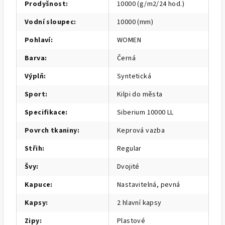
Prodyšnost
:
10000 (g/m2/24 hod.)
Vodní sloupec
:
10000 (mm)
Pohlaví
:
WOMEN
Barva
:
Černá
Výplň
:
Syntetická
Sport
:
Kilpi do města
Specifikace
:
Siberium 10000 LL
Povrch tkaniny
:
Keprová vazba
Střih
:
Regular
Švy
:
Dvojité
Kapuce
:
Nastavitelná, pevná
Kapsy
:
2 hlavní kapsy
Zipy
:
Plastové