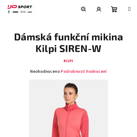
Přejít
na
obsah
Nákupní
Hledat
Přihlášení
Dámská funkční mikina
košík
Kilpi SIREN-W
KILPI
Průměrné
Neohodnoceno
Podrobnosti hodnocení
hodnocení
produktu
je
0,0
z
5
hvězdiček.