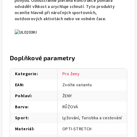
pohybu. Oboustranně pletená konstrukce pomáhá
odvádět vlhkost a urychluje schnutí. Tyto produkty
oceníte hlavně při náročných sportovních,
outdoorových aktivitách nebo ve volném čase.
Doplňkové parametry
Kategorie
:
Pro ženy
EAN
:
Zvolte variantu
Pohlaví
:
ŽENY
Barva
:
RŮŽOVÁ
Sport
:
Lyžování, Turistika a cestování
Materiál
:
OPTI-STRETCH