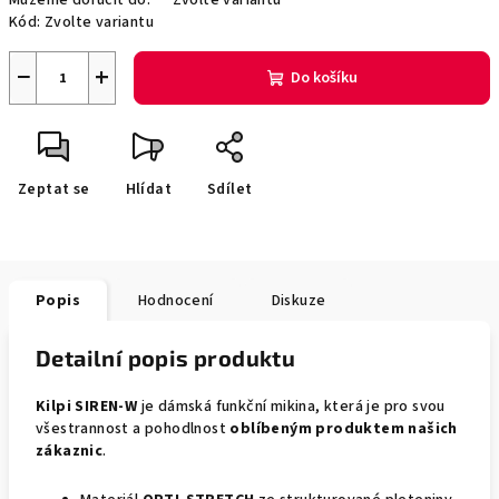
Můžeme doručit do:
Zvolte variantu
Kód:
Zvolte variantu
−
+
Do košíku
Zeptat se
Hlídat
Sdílet
Popis
Hodnocení
Diskuze
Detailní popis produktu
Kilpi SIREN-W
je dámská funkční mikina, která je pro svou
všestrannost a pohodlnost
oblíbeným produktem našich
zákaznic
.