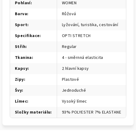
Pohlaví
:
WOMEN
Barva
:
Růžová
Sport
:
Lyžování, turistika, cestování
Specifikace
:
OPTI STRETCH
Střih
:
Regular
Tkanina
:
4 - směrnná elasticita
Kapsy
:
2 hlavní kapsy
Zipy
:
Plastové
Švy
:
Jednoduché
Límec
:
Vysoký límec
Složky materiálu
:
93% POLYESTER 7% ELASTANE