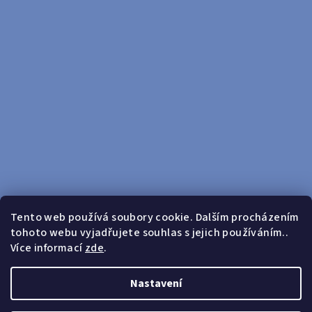
Tento web používá soubory cookie. Dalším procházením
tohoto webu vyjadřujete souhlas s jejich používáním..
Sledovat na Instagramu
Více informací
zde
.
Doprava zdarma od 599 Kč
Nastavení
Copyright 2026
yosport
. Všechna práva vyhrazena.
Upravit