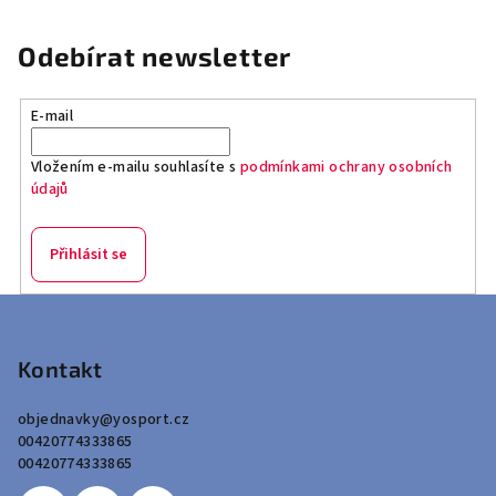
Odebírat newsletter
E-mail
Vložením e-mailu souhlasíte s
podmínkami ochrany osobních
údajů
Přihlásit se
Z
á
p
Kontakt
a
objednavky
@
yosport.cz
t
00420774333865
í
00420774333865