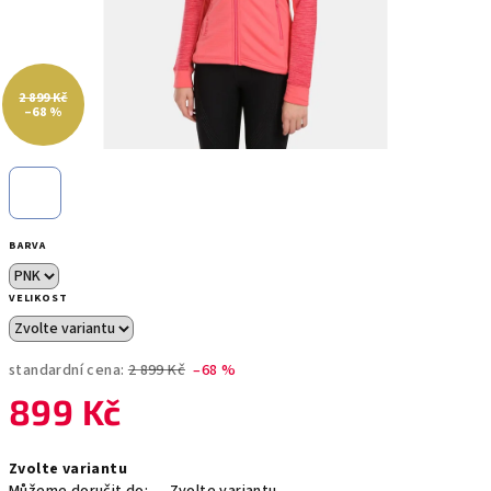
2 899 Kč
–68 %
BARVA
VELIKOST
standardní cena:
2 899 Kč
–68 %
899 Kč
Měrná
Zvolte variantu
cena: