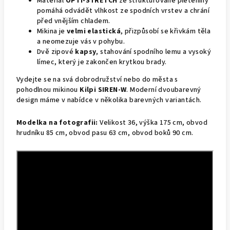
Materiál
OPTI-STRETCH
ze strukturované pleteniny
pomáhá odvádět vlhkost ze spodních vrstev a chrání
před vnějším chladem.
Mikina je
velmi elastická
, přizpůsobí se křivkám těla
a neomezuje vás v pohybu.
Dvě zipové
kapsy
, stahování spodního lemu a vysoký
límec, který je zakončen krytkou brady.
Vydejte se na svá dobrodružství nebo do města s
pohodlnou mikinou
Kilpi SIREN-W
. Moderní dvoubarevný
design máme v nabídce v několika barevných variantách.
Modelka na fotografii:
Velikost 36, výška 175 cm, obvod
hrudníku 85 cm, obvod pasu 63 cm, obvod boků 90 cm.