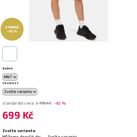
1 799 Kč
–61 %
BARVA
VELIKOST
standardní cena:
1 799 Kč
–61 %
699 Kč
Měrná
Zvolte variantu
cena: