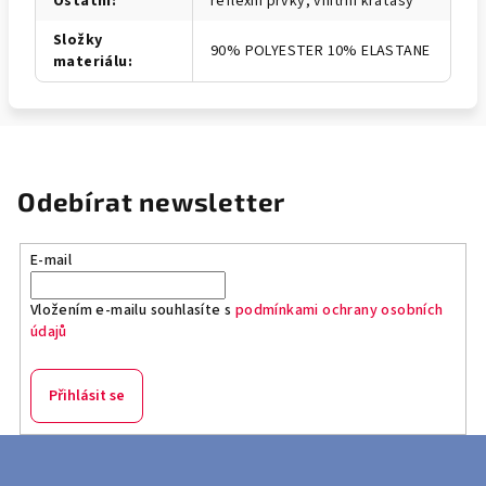
Ostatní
:
reflexní prvky, vnitřní kraťasy
Složky
90% POLYESTER 10% ELASTANE
materiálu
:
Odebírat newsletter
E-mail
Vložením e-mailu souhlasíte s
podmínkami ochrany osobních
údajů
Přihlásit se
Z
á