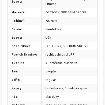
Sport
:
Fitness
Materiál
:
OPTI-DRY, SIBERIUM SRC SB
Pohlaví
:
WOMEN
Barva
:
mentolová
Sport
:
běh
Specifikace
:
OPTI - DRY, SIBERIUM SRC SB
Povrch tkaniny
:
rychleschnoucí UPF
Tkanina
:
4 - směrnná elasticita
Švy
:
dvojité
Střih
:
regular
Kapsy
:
boční kapsa, 1 vnitřní kapsa
Pás
:
elastický