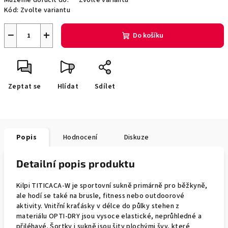
Můžeme doručit do:
Zvolte variantu
Kód:
Zvolte variantu
−
+
Do košíku
Zeptat se
Hlídat
Sdílet
Popis
Hodnocení
Diskuze
Detailní popis produktu
Kilpi TITICACA-W je sportovní sukně primárně pro běžkyně,
ale hodí se také na brusle, fitness nebo outdoorové
aktivity. Vnitřní kraťásky v délce do půlky stehen z
materiálu OPTI-DRY jsou vysoce elastické, neprůhledné a
přiléhavé. Šortky i sukně jsou šity plochými švy, které