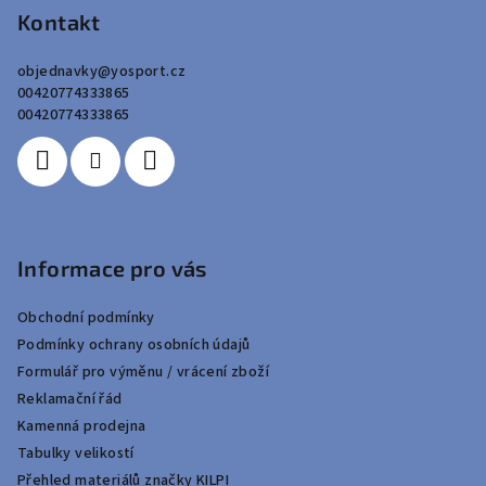
p
Kontakt
a
objednavky
@
yosport.cz
t
00420774333865
í
00420774333865
Informace pro vás
Obchodní podmínky
Podmínky ochrany osobních údajů
Formulář pro výměnu / vrácení zboží
Reklamační řád
Kamenná prodejna
Tabulky velikostí
Přehled materiálů značky KILPI