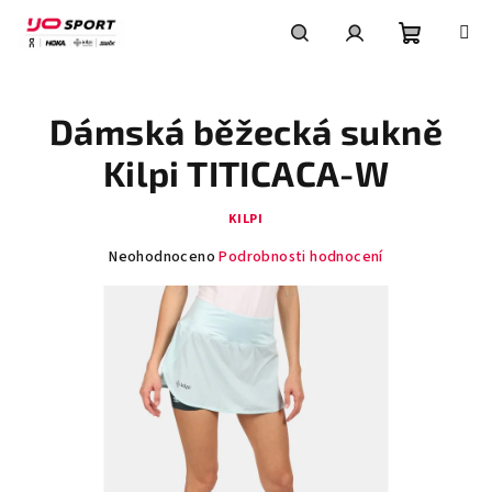
Přejít
na
obsah
Nákupní
Hledat
Přihlášení
Dámská běžecká sukně
košík
Kilpi TITICACA-W
KILPI
Průměrné
Neohodnoceno
Podrobnosti hodnocení
hodnocení
produktu
je
0,0
z
5
hvězdiček.