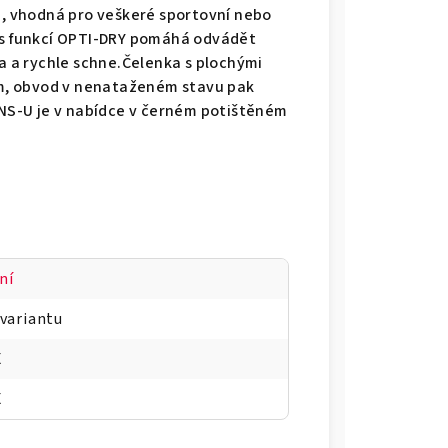
-U, vhodná pro veškeré sportovní nebo
l s funkcí OPTI-DRY pomáhá odvádět
la a rychle schne.Čelenka s plochými
9cm, obvod v nenataženém stavu pak
IANS-U je v nabídce v černém potištěném
ní
 variantu
X
X