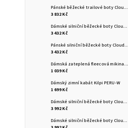
Pánské běžecké trailové boty Cloudultra 3
3 832 Kč
Dámské silniční běžecké boty Cloudswift 4
3 432 Kč
Pánské silniční běžecké boty Cloudsurf
3 432 Kč
Dámská zateplená fleecová mikina s kapucí Kilpi NEV
1 039 Kč
Dámský zimní kabát Kilpi PERU-W
1 699 Kč
Dámské silniční běžecké boty Cloudmonster 3
3 992 Kč
Dámské silniční běžecké boty Cloudmonster 3
3 992 Kč