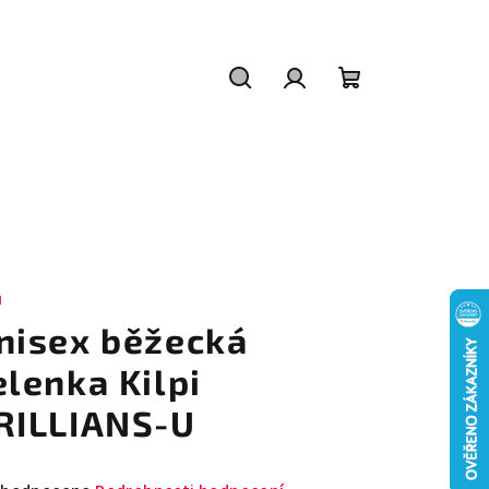
Hledat
Přihlášení
Nákupní
košík
I
nisex běžecká
elenka Kilpi
RILLIANS-U