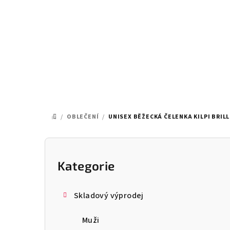
Přejít
na
obsah
/
OBLEČENÍ
/
UNISEX BĚŽECKÁ ČELENKA KILPI BRIL
DOMŮ
P
o
Kategorie
Přeskočit
kategorie
s
Skladový výprodej
t
Muži
r