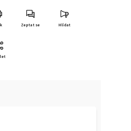
sk
Zeptat se
Hlídat
let
e