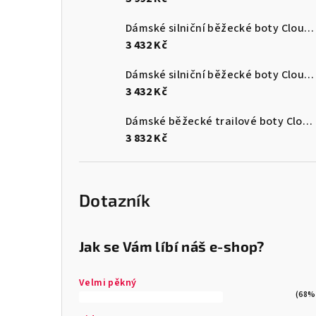
Dámské silniční běžecké boty Cloudsurfer Max
3 432 Kč
Dámské silniční běžecké boty Cloudsurfer Max
3 432 Kč
Dámské běžecké trailové boty Cloudultra 3
3 832 Kč
Dotazník
Jak se Vám líbí náš e-shop?
Velmi pěkný
(68%