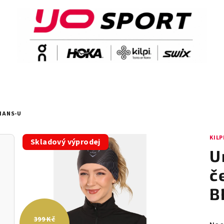
LIANS-U
KILP
Skladový výprodej
U
č
B
399 Kč