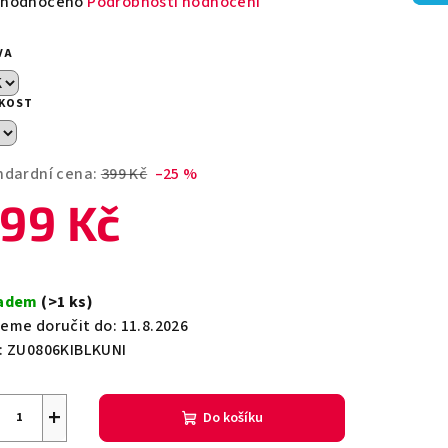
měrné
hodnoceno
Podrobnosti hodnocení
nocení
duktu
VA
IKOST
zdiček.
ndardní cena:
399 Kč
–25 %
99 Kč
ná
a:
ladem
(>1 ks)
eme doručit do:
11.8.2026
:
ZU0806KIBLKUNI
+
Do košíku