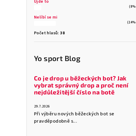
Ujde to
(8%
Nelíbí se mi
(24%
Počet hlasů:
38
Yo sport Blog
Co je drop u běžeckých bot? Jak
vybrat správný drop a proč není
nejdůležitější číslo na botě
29.7.2026
Při výběru nových běžeckých bot se
pravděpodobně s...