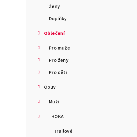
a
Ženy
n
Doplňky
n
Oblečení
í
Pro muže
p
Pro ženy
a
Pro děti
n
Obuv
e
l
Muži
HOKA
Trailové