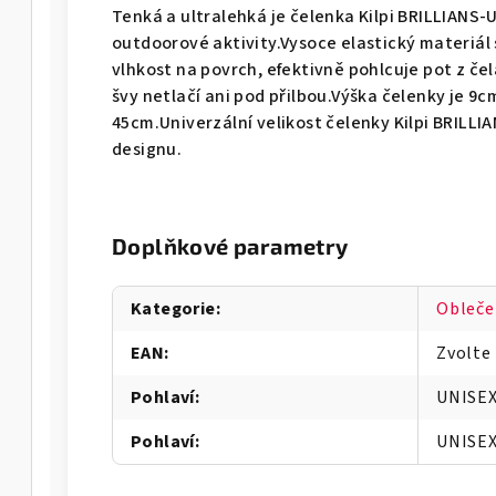
Tenká a ultralehká je čelenka Kilpi BRILLIANS
outdoorové aktivity.Vysoce elastický materiá
vlhkost na povrch, efektivně pohlcuje pot z če
švy netlačí ani pod přilbou.Výška čelenky je 
45cm.Univerzální velikost čelenky Kilpi BRILL
designu.
Doplňkové parametry
Kategorie
:
Obleče
EAN
:
Zvolte
Pohlaví
:
UNISE
Pohlaví
:
UNISE