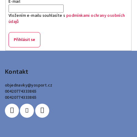
E-mail
Vložením e-mailu souhlasíte s
podmínkami ochrany osobních
údajů
Přihlásit se
Z
á
p
Kontakt
a
objednavky
@
yosport.cz
t
00420774333865
í
00420774333865