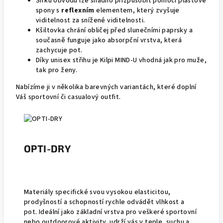
Šířku obvodu lze snadno přizpůsobit pomocí plastové
spony s
reflexním
elementem, který zvyšuje
viditelnost za snížené viditelnosti.
Kšiltovka chrání obličej před slunečními paprsky a
současně funguje jako absorpční vrstva, která
zachycuje pot.
Díky unisex střihu je Kilpi MIND-U vhodná jak pro muže,
tak pro ženy.
Nabízíme ji v několika barevných variantách, které doplní
Váš sportovní či casualový outfit.
OPTI-DRY
Materiály specifické svou vysokou elasticitou,
prodyšností a schopností rychle odvádět vlhkost a
pot. Ideální jako základní vrstva pro veškeré sportovní
nebo outdoorové aktivity, udrží vás v teple, suchu a