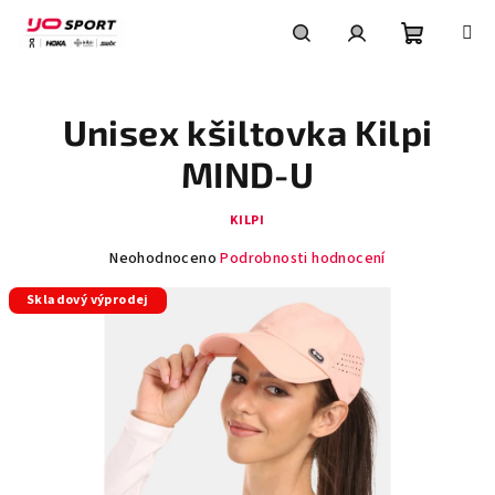
Přejít
na
obsah
Nákupní
Hledat
Přihlášení
Unisex kšiltovka Kilpi
košík
MIND-U
KILPI
Průměrné
Neohodnoceno
Podrobnosti hodnocení
hodnocení
Skladový výprodej
produktu
je
0,0
z
5
hvězdiček.