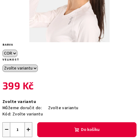
BARVA
VELIKOST
399 Kč
Měrná
Zvolte variantu
cena:
Můžeme doručit do:
Zvolte variantu
Kód:
Zvolte variantu
−
+
Do košíku