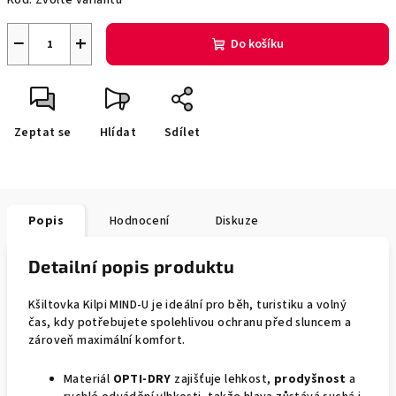
Kód:
Zvolte variantu
−
+
Do košíku
Zeptat se
Hlídat
Sdílet
Popis
Hodnocení
Diskuze
Detailní popis produktu
Kšiltovka Kilpi MIND-U je ideální pro běh, turistiku a volný
čas, kdy potřebujete spolehlivou ochranu před sluncem a
zároveň maximální komfort.
Materiál
OPTI-DRY
zajišťuje lehkost,
prodyšnost
a