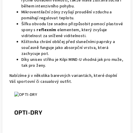
rychlé odvádění vlhkosti, takže hlava zůstává suchá i
během intenzivního pohybu.
Mikroventilační zóny zvyšují proudění vzduchu a
pomáhají regulovat teplotu.
Šířku obvodu lze snadno přizpůsobit pomocí plastové
spony s
reflexním
elementem, který zvyšuje
viditelnost za snížené viditelnosti.
Kšiltovka chrání obličej před slunečními paprsky a
současně funguje jako absorpční vrstva, která
zachycuje pot.
Díky unisex střihu je Kilpi MIND-U vhodná jak pro muže,
tak pro ženy.
Nabízíme ji v několika barevných variantách, které doplní
Váš sportovní či casualový outfit.
OPTI-DRY