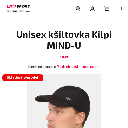
Přejít
na
obsah
Nákupní
Hledat
Přihlášení
Unisex kšiltovka Kilpi
košík
MIND-U
KILPI
Průměrné
Neohodnoceno
Podrobnosti hodnocení
hodnocení
Skladový výprodej
produktu
je
0,0
z
5
hvězdiček.