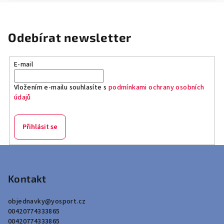
Odebírat newsletter
E-mail
Vložením e-mailu souhlasíte s
podmínkami ochrany osobních
údajů
Přihlásit se
Z
á
p
Kontakt
a
objednavky
@
yosport.cz
t
00420774333865
í
00420774333865