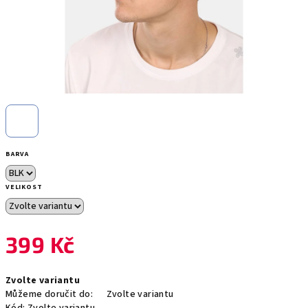
BARVA
VELIKOST
399 Kč
Měrná
Zvolte variantu
cena:
Můžeme doručit do:
Zvolte variantu