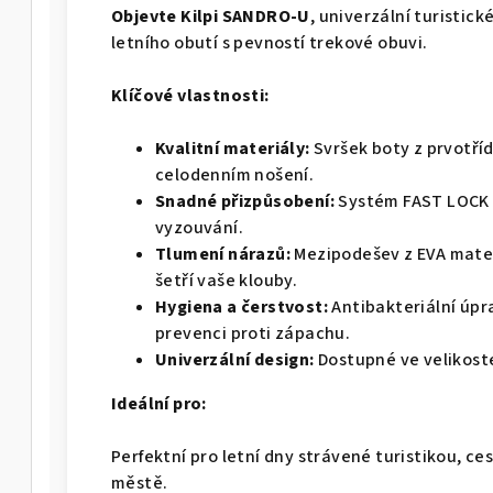
Objevte Kilpi SANDRO-U
, univerzální turistick
letního obutí s pevností trekové obuvi.
Klíčové vlastnosti:
Kvalitní materiály:
Svršek boty z prvotřídn
celodenním nošení.
Snadné přizpůsobení:
Systém FAST LOCK 
vyzouvání.
Tlumení nárazů:
Mezipodešev z EVA mater
šetří vaše klouby.
Hygiena a čerstvost:
Antibakteriální úpr
prevenci proti zápachu.
Univerzální design:
Dostupné ve velikost
Ideální pro:
Perfektní pro letní dny strávené turistikou, 
městě.