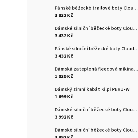
Pánské běžecké trailové boty Cloudultra 3
3 832 Kč
Dámské silniční běžecké boty Cloudswift 4
3 432 Kč
Pánské silniční běžecké boty Cloudsurf
3 432 Kč
Dámská zateplená fleecová mikina s kapucí Kilpi NEV
1 039 Kč
Dámský zimní kabát Kilpi PERU-W
1 699 Kč
Dámské silniční běžecké boty Cloudmonster 3
3 992 Kč
Dámské silniční běžecké boty Cloudmonster 3
3 992 Kč