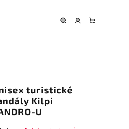
Hledat
Přihlášení
Nákupní
košík
I
nisex turistické
andály Kilpi
ANDRO-U