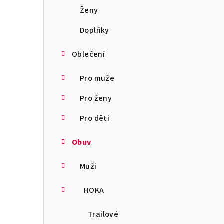
a
Ženy
n
Doplňky
n
Oblečení
í
Pro muže
p
Pro ženy
a
Pro děti
n
Obuv
e
l
Muži
HOKA
Trailové