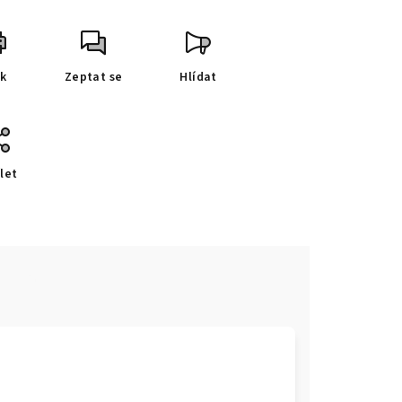
sk
Zeptat se
Hlídat
let
e