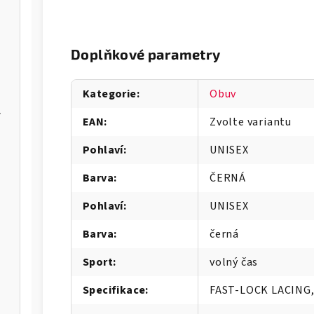
Doplňkové parametry
Kategorie
:
Obuv
er Max
EAN
:
Zvolte variantu
Pohlaví
:
UNISEX
IA-W
Barva
:
ČERNÁ
Pohlaví
:
UNISEX
Barva
:
černá
Sport
:
volný čas
Specifikace
:
FAST-LOCK LACING