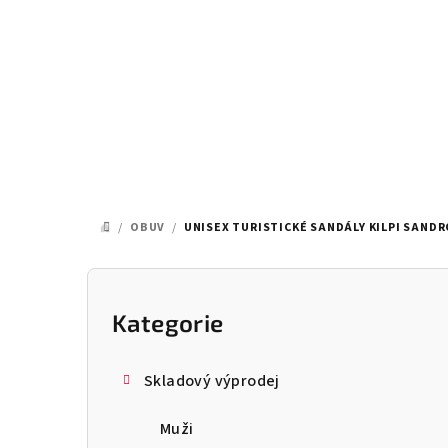
Přejít
na
obsah
/
OBUV
/
UNISEX TURISTICKÉ SANDÁLY KILPI SANDR
DOMŮ
P
o
Kategorie
Přeskočit
kategorie
s
Skladový výprodej
t
Muži
r