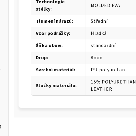
Technologie
MOLDED EVA
stélky
:
Tlumení nárazů
:
Střední
Vzor podrážky
:
Hladká
Šířka obuvi
:
standardní
Drop
:
8mm
Svrchní materiál
:
PU-polyuretan
15% POLYURETHANE
Složky materiálu
:
LEATHER
)