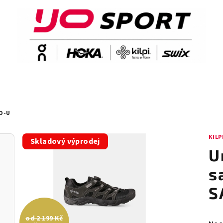
O-U
KILP
Skladový výprodej
U
s
S
od 2 199 Kč