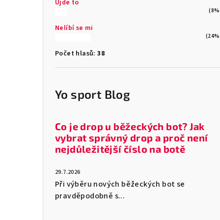
Ujde to
(8%
Nelíbí se mi
(24%
Počet hlasů:
38
Yo sport Blog
Co je drop u běžeckých bot? Jak
vybrat správný drop a proč není
nejdůležitější číslo na botě
29.7.2026
Při výběru nových běžeckých bot se
pravděpodobně s...