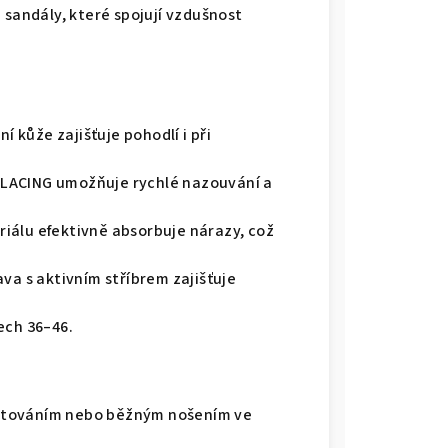
é sandály, které spojují vzdušnost
í kůže zajišťuje pohodlí i při
LACING umožňuje rychlé nazouvání a
iálu efektivně absorbuje nárazy, což
ava s aktivním stříbrem zajišťuje
ech 36–46.
cestováním nebo běžným nošením ve