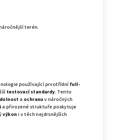
náročnější terén.
nologie používající prvotřídní
full-
šší
testovací standardy
. Tento
dolnost
a
ochranu
v náročných
i
a přirozené struktuře poskytuje
ý
výkon
i v těch nejdrsnějších