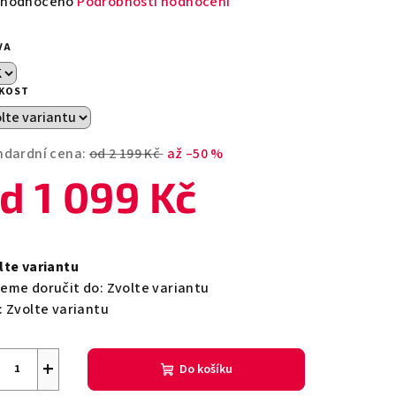
měrné
hodnoceno
Podrobnosti hodnocení
nocení
duktu
VA
IKOST
zdiček.
ndardní cena:
od 2 199 Kč
až –50 %
od
1 099 Kč
ná
a:
lte variantu
eme doručit do:
Zvolte variantu
:
Zvolte variantu
+
Do košíku