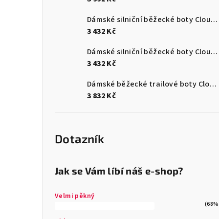
Dámské silniční běžecké boty Cloudsurfer Max
3 432 Kč
Dámské silniční běžecké boty Cloudsurfer Max
3 432 Kč
Dámské běžecké trailové boty Cloudultra 3
3 832 Kč
Dotazník
Jak se Vám líbí náš e-shop?
Velmi pěkný
(68%