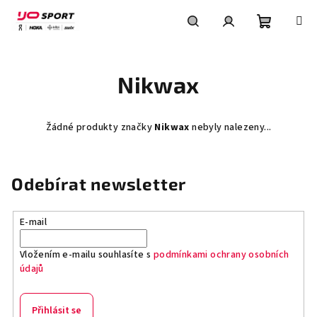
Přejít
na
obsah
Nákupní
Hledat
Přihlášení
Nikwax
košík
Žádné produkty značky
Nikwax
nebyly nalezeny...
Odebírat newsletter
E-mail
Vložením e-mailu souhlasíte s
podmínkami ochrany osobních
údajů
Přihlásit se