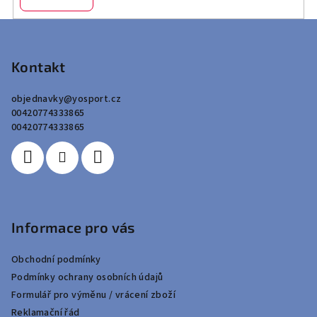
Z
á
p
Kontakt
a
objednavky
@
yosport.cz
t
00420774333865
í
00420774333865
Informace pro vás
Obchodní podmínky
Podmínky ochrany osobních údajů
Formulář pro výměnu / vrácení zboží
Reklamační řád