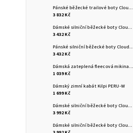
Pánské běžecké trailové boty Cloudultra 3
3 832 Kč
Dámské silniční běžecké boty Cloudswift 4
3 432 Kč
Pánské silniční běžecké boty Cloudsurf
3 432 Kč
Dámská zateplená fleecová mikina s kapucí Kilpi NEV
1 039 Kč
Dámský zimní kabát Kilpi PERU-W
1 699 Kč
Dámské silniční běžecké boty Cloudmonster 3
3 992 Kč
Dámské silniční běžecké boty Cloudmonster 3
3 992 Kč