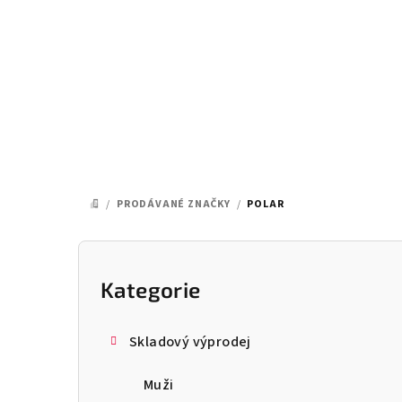
Přejít
na
obsah
/
PRODÁVANÉ ZNAČKY
/
POLAR
DOMŮ
P
o
Kategorie
Přeskočit
kategorie
s
Skladový výprodej
t
Muži
r