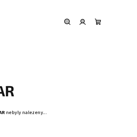
Hledat
Přihlášení
Nákupní
košík
AR
AR
nebyly nalezeny...