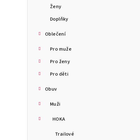
a
Ženy
n
Doplňky
n
Oblečení
í
Pro muže
p
Pro ženy
a
Pro děti
n
Obuv
e
l
Muži
HOKA
Trailové