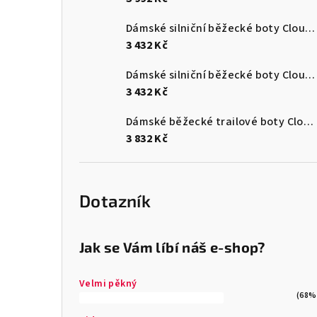
Dámské silniční běžecké boty Cloudsurfer Max
3 432 Kč
Dámské silniční běžecké boty Cloudsurfer Max
3 432 Kč
Dámské běžecké trailové boty Cloudultra 3
3 832 Kč
Dotazník
Jak se Vám líbí náš e-shop?
Velmi pěkný
(68%