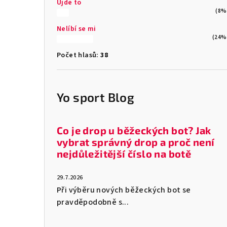
Ujde to
(8%
Nelíbí se mi
(24%
Počet hlasů:
38
Yo sport Blog
Co je drop u běžeckých bot? Jak
vybrat správný drop a proč není
nejdůležitější číslo na botě
29.7.2026
Při výběru nových běžeckých bot se
pravděpodobně s...