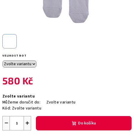
VELIKOST BOT
580 Kč
Měrná
Zvolte variantu
cena:
Můžeme doručit do:
Zvolte variantu
Kód:
Zvolte variantu
−
+
Do košíku