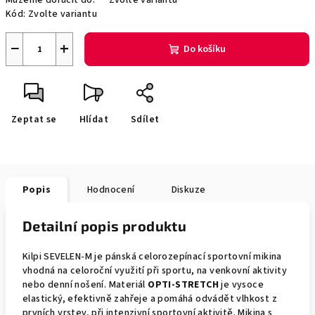
Můžeme doručit do:
Zvolte variantu
Kód:
Zvolte variantu
−
+
Do košíku
Zeptat se
Hlídat
Sdílet
Popis
Hodnocení
Diskuze
Detailní popis produktu
Kilpi SEVELEN-M je pánská celorozepínací sportovní mikina
vhodná na celoroční využití při sportu, na venkovní aktivity
nebo denní nošení. Materiál
OPTI-STRETCH
je vysoce
elastický, efektivně zahřeje a pomáhá odvádět vlhkost z
prvních vrstev, při intenzivní sportovní aktivitě. Mikina s