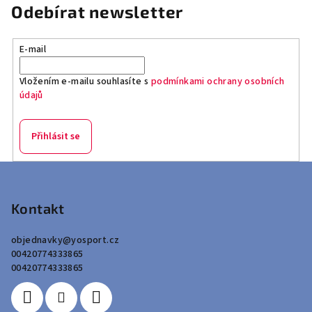
Odebírat newsletter
E-mail
Vložením e-mailu souhlasíte s
podmínkami ochrany osobních
údajů
Přihlásit se
Z
á
p
Kontakt
a
objednavky
@
yosport.cz
t
00420774333865
í
00420774333865