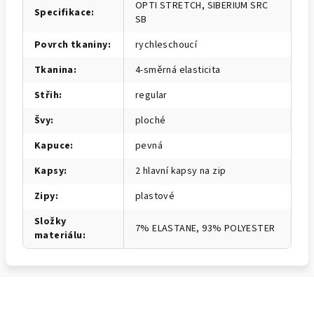
OPTI STRETCH, SIBERIUM SRC
Specifikace
:
SB
Povrch tkaniny
:
rychleschoucí
Tkanina
:
4-směrná elasticita
Střih
:
regular
Švy
:
ploché
Kapuce
:
pevná
Kapsy
:
2 hlavní kapsy na zip
Zipy
:
plastové
Složky
7% ELASTANE, 93% POLYESTER
materiálu
: