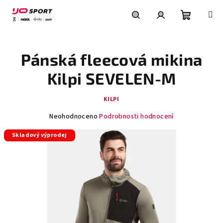
Přejít
na
obsah
Nákupní
Hledat
Přihlášení
Pánská fleecová mikina
košík
Kilpi SEVELEN-M
KILPI
Průměrné
Neohodnoceno
Podrobnosti hodnocení
hodnocení
Skladový výprodej
produktu
je
0,0
z
5
hvězdiček.