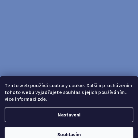
Tento web používá soubory cookie. Dalším procházením
tohoto webu vyjadřujete souhlas s jejich používáním..
Sledovat na Instagramu
Více informací
zde
.
Doprava zdarma od 599 Kč
Nastavení
Copyright 2026
yosport
. Všechna práva vyhrazena.
Upravit
nastavení cookies
Souhlasím