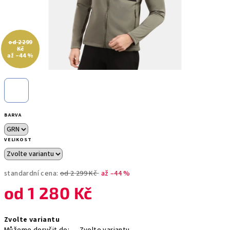
od 2 299
Kč
až –44 %
BARVA
VELIKOST
standardní cena:
od 2 299 Kč
až –44 %
od
1 280 Kč
Měrná
Zvolte variantu
cena: