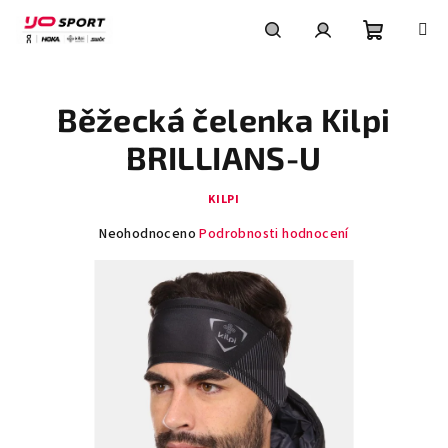
Přejít
na
obsah
Nákupní
Hledat
Přihlášení
Běžecká čelenka Kilpi
košík
BRILLIANS-U
KILPI
Průměrné
Neohodnoceno
Podrobnosti hodnocení
hodnocení
produktu
je
0,0
z
5
hvězdiček.