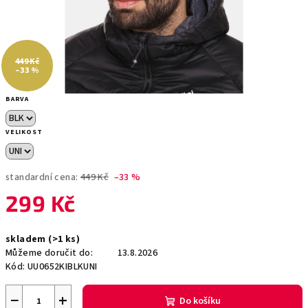
449 Kč
–33 %
BARVA
VELIKOST
standardní cena:
449 Kč
–33 %
299 Kč
Měrná
skladem
(>1 ks)
cena:
Můžeme doručit do:
13.8.2026
Kód:
UU0652KIBLKUNI
−
+
Do košíku