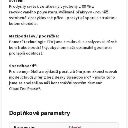
Svršek:
Prodyšný svršek ze síťoviny vyrobený z 88 % z
recyklovaného polyesteru. Vyšívané překryvy - rovněž
vyrobené z recyklované příze - poskytují oporu a strukturu
kolem chodidla.
Mezipodešev / podrážka:
Pomocí technologie FEA jsme simulovali a analyzovali různé
konstrukce podrážky, abychom našli optimální geometrii
pro lepší odolnost.
Speedboard®:
Pro co nejměkčí a nejhladší pocit z běhu jsme zkonstruovali
model Cloudsurfer 2 bez desky Speedboard® - místo toho
jsme se spolehli na náš konstrukční systém tlumení:
CloudTec Phase®.
Doplňkové parametry
Kategorie
:
Silniční