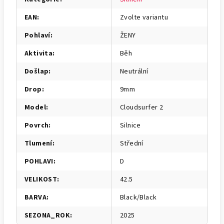
EAN
:
Zvolte variantu
Pohlaví
:
ŽENY
Aktivita
:
Běh
Došlap
:
Neutrální
Drop
:
9mm
Model
:
Cloudsurfer 2
Povrch
:
Silnice
Tlumení
:
Střední
POHLAVI
:
D
VELIKOST
:
42.5
BARVA
:
Black/Black
SEZONA_ROK
:
2025