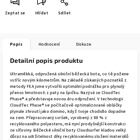
Zeptat se
Hlídat
Sdílet
Popis
Hodnocení
Diskuze
Detailní popis produktu
Ultraměkká, odpružená silniční běžecká bota, co tě požene
vstříc novým kilometrům. Na základě získaných poznatků z
metody FEA jsme vytvořili optimální podrážku pro plynulý
přenos hmotnosti z paty na špičku. Nazývá se CloudTec
Phase® a představuje novou éru odpružení. V technologii
CloudTec Phase® se počítačově optimalizované obláčky
plynule zhroutí jako domino, když tvoje chodidlo dopadne
na zem. Přepracovaný svršek, vyrobený z 88 % z
recyklovaného polyesteru, má nyní prodyšnější konstrukci
ze síťoviny. Běžecké silniční boty Cloudsurfer kladou velký
důraz na udržitelnost díky recyklovanému složení materiálů