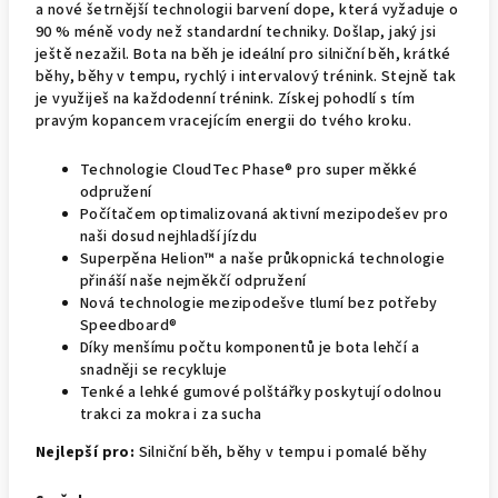
a nové šetrnější technologii barvení dope, která vyžaduje o
90 % méně vody než standardní techniky. Došlap, jaký jsi
ještě nezažil. Bota na běh je ideální pro silniční běh, krátké
běhy, běhy v tempu, rychlý i intervalový trénink. Stejně tak
je využiješ na každodenní trénink. Získej pohodlí s tím
pravým kopancem vracejícím energii do tvého kroku.
Technologie CloudTec Phase® pro super měkké
odpružení
Počítačem optimalizovaná aktivní mezipodešev pro
naši dosud nejhladší jízdu
Superpěna Helion™ a naše průkopnická technologie
přináší naše nejměkčí odpružení
Nová technologie mezipodešve tlumí bez potřeby
Speedboard®
Díky menšímu počtu komponentů je bota lehčí a
snadněji se recykluje
Tenké a lehké gumové polštářky poskytují odolnou
trakci za mokra i za sucha
Nejlepší pro:
Silniční běh, běhy v tempu i pomalé běhy