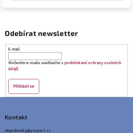
Odebírat newsletter
E-mail
Vložením e-mailu souhlasíte s
podmínkami ochrany osobních
údajů
Přihlásit se
Z
á
p
Kontakt
a
objednavky
@
yosport.cz