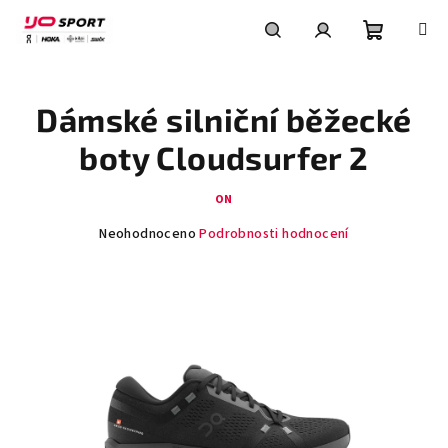
Přejít
na
obsah
Nákupní
Hledat
Přihlášení
Dámské silniční běžecké
košík
boty Cloudsurfer 2
ON
Průměrné
Neohodnoceno
Podrobnosti hodnocení
hodnocení
produktu
je
0,0
z
5
hvězdiček.