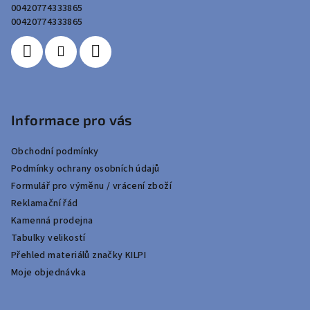
t
00420774333865
í
00420774333865
Informace pro vás
Obchodní podmínky
Podmínky ochrany osobních údajů
Formulář pro výměnu / vrácení zboží
Reklamační řád
Kamenná prodejna
Tabulky velikostí
Přehled materiálů značky KILPI
Moje objednávka