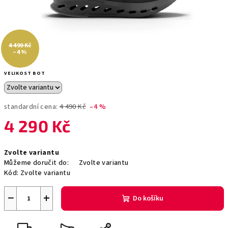
4 490 Kč
–4 %
VELIKOST BOT
standardní cena:
4 490 Kč
–4 %
4 290 Kč
Měrná
Zvolte variantu
cena:
Můžeme doručit do:
Zvolte variantu
Kód:
Zvolte variantu
−
+
Do košíku