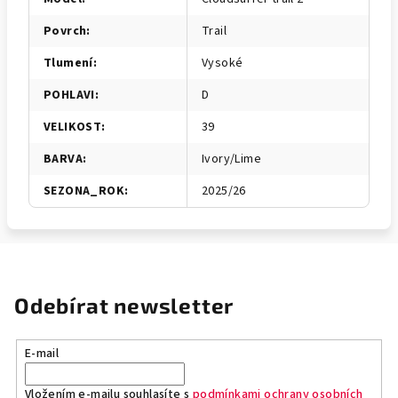
Povrch
:
Trail
Tlumení
:
Vysoké
POHLAVI
:
D
VELIKOST
:
39
BARVA
:
Ivory/Lime
SEZONA_ROK
:
2025/26
Odebírat newsletter
E-mail
Vložením e-mailu souhlasíte s
podmínkami ochrany osobních