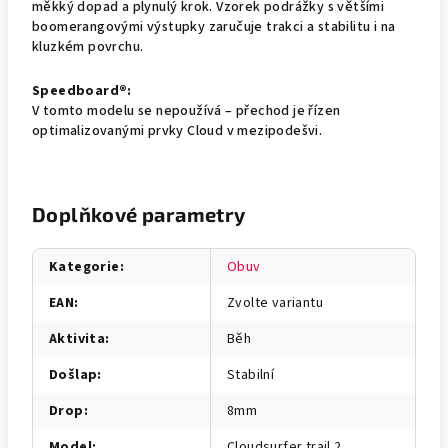
měkký dopad a plynulý krok. Vzorek podrážky s většími
boomerangovými výstupky zaručuje trakci a stabilitu i na
kluzkém povrchu.
Speedboard®:
V tomto modelu se nepoužívá – přechod je řízen
optimalizovanými prvky Cloud v mezipodešvi.
Doplňkové parametry
Kategorie
:
Obuv
EAN
:
Zvolte variantu
Aktivita
:
Běh
Došlap
:
Stabilní
Drop
:
8mm
Model
:
Cloudsurfer trail 2