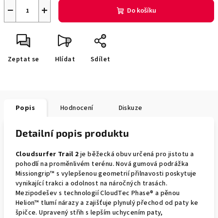
−
+
Do košíku
Zeptat se
Hlídat
Sdílet
Popis
Hodnocení
Diskuze
Detailní popis produktu
Cloudsurfer Trail 2
je běžecká obuv určená pro jistotu a
pohodlí na proměnlivém terénu. Nová gumová podrážka
Missiongrip™ s vylepšenou geometrií přilnavosti poskytuje
vynikající trakci a odolnost na náročných trasách.
Mezipodešev s technologií CloudTec Phase® a pěnou
Helion™ tlumí nárazy a zajišťuje plynulý přechod od paty ke
špičce. Upravený střih s lepším uchycením paty,