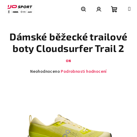
Přejít
na
obsah
Nákupní
Hledat
Přihlášení
Dámské běžecké trailové
košík
boty Cloudsurfer Trail 2
ON
Průměrné
Neohodnoceno
Podrobnosti hodnocení
hodnocení
produktu
je
0,0
z
5
hvězdiček.