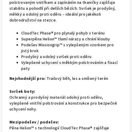
polstrovaným vnitřkem a zapínáním na tkaničky zajišťuje
stabilitu a pohodlí při delších bězích. Svršek je prodyšný,
měkký a odolný proti oděru – ideální pro jakékoli
dobrodružství na stezce.
CloudTec Phase® pro plynulý pohyb v terénu
Superpěna Helion™ tlumí nárazy a chrání klouby
Podešev Missiongrip™ s vylepšeným vzorkem pro
jistý krok
Prodyšný a odolný svršek proti oděru
Vylepšené uchycení s měkkým polstrováním a fixací
paty
Nejvhodnější pro:
Trailový běh, les a smíšený terén
Svršek boty:
Ochranný a prodyšný materiál odolný proti oděru,
vylepšené vnitřní polstrování a konstrukce pro bezpečné
uchycení nohy.
Mezipodešev / podešev:
Pěna Helion™ s technologií CloudTec Phase® zajišťuje