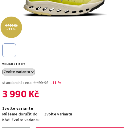
4 490 Kč
–11 %
VELIKOST BOT
standardní cena:
4 490 Kč
–11 %
3 990 Kč
Měrná
Zvolte variantu
cena:
Můžeme doručit do:
Zvolte variantu
Kód:
Zvolte variantu