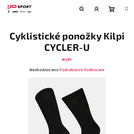
Přejít
na
obsah
Nákupní
Hledat
Přihlášení
Cyklistické ponožky Kilpi
košík
CYCLER-U
KILPI
Průměrné
Neohodnoceno
Podrobnosti hodnocení
hodnocení
produktu
je
0,0
z
5
hvězdiček.