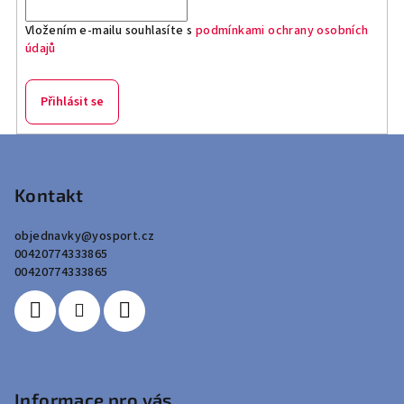
Vložením e-mailu souhlasíte s
podmínkami ochrany osobních
údajů
Přihlásit se
Z
á
p
Kontakt
a
objednavky
@
yosport.cz
t
00420774333865
í
00420774333865
Informace pro vás