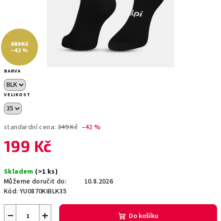
349 Kč
–42 %
BARVA
VELIKOST
standardní cena:
349 Kč
–42 %
199 Kč
Měrná
Skladem
(>1 ks)
cena:
Můžeme doručit do:
10.8.2026
Kód:
YU0870KIBLK35
−
+
Do košíku