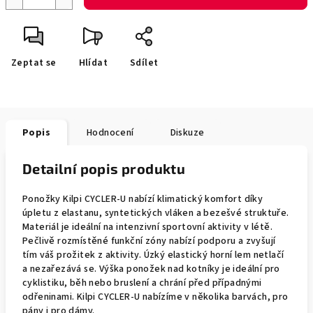
Zeptat se
Hlídat
Sdílet
Popis
Hodnocení
Diskuze
Detailní popis produktu
Ponožky Kilpi CYCLER-U nabízí klimatický komfort díky
úpletu z elastanu, syntetických vláken a bezešvé struktuře.
Materiál je ideální na intenzivní sportovní aktivity v létě.
Pečlivě rozmístěné funkční zóny nabízí podporu a zvyšují
tím váš prožitek z aktivity. Úzký elastický horní lem netlačí
a nezařezává se. Výška ponožek nad kotníky je ideální pro
cyklistiku, běh nebo bruslení a chrání před případnými
odřeninami. Kilpi CYCLER-U nabízíme v několika barvách, pro
pány i pro dámy.