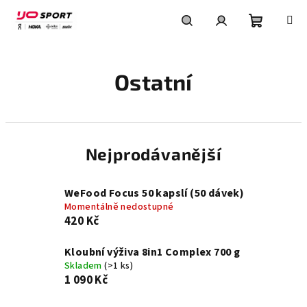
Přejít
na
obsah
Nákupní
Hledat
Přihlášení
Ostatní
košík
Nejprodávanější
WeFood Focus 50 kapslí (50 dávek)
Momentálně nedostupné
420 Kč
Kloubní výživa 8in1 Complex 700 g
Skladem
(>1 ks)
1 090 Kč