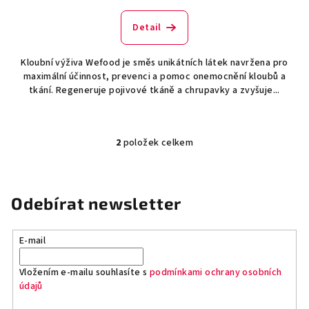
Detail
Kloubní výživa Wefood je směs unikátních látek navržena pro
maximální účinnost, prevenci a pomoc onemocnění kloubů a
tkání. Regeneruje pojivové tkáně a chrupavky a zvyšuje...
2
položek celkem
O
v
l
á
Odebírat newsletter
d
a
E-mail
c
í
Vložením e-mailu souhlasíte s
podmínkami ochrany osobních
p
údajů
r
v