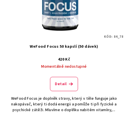
o
d
u
k
t
KÓD:
84_78
ů
WeFood Focus 50 kapslí (50 dávek)
420 Kč
Momentálně nedostupné
Detail
WeFood Focus je doplněk stravy, který v těle funguje jako
nakopávač, který ti dodá energii a pomůže ti při fyzické a
psychické zátěži. Mluvíme o doplňku nabitém vitamíny,...