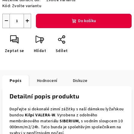
Můžeme doručit do:
Zvolte variantu
Kód:
Zvolte variantu
−
+
Do košíku
Zeptat se
Hlídat
Sdílet
Popis
Hodnocení
Diskuze
Detailní popis produktu
Dopřejte si dokonalé zimní zážitky s naší dámskou lyžařskou
bundou
Kilpi VALERA-W
. Vyrobena z odolného
membránového materiálu
SIBERIUM
, s vodním sloupcem 10
000mm/m2/24h. Tato bunda je spolehlivým společníkem na
svahy i v nepříznivém počasí.