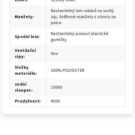
Límec
:
Vysoký límec
Nastavitelný lem rukávů na suchý
Manžety
:
zip, Sněhové manžety s otvory na
palce
Nastavitelný pomocí elastické
Spodní lem
:
gumičky
Ventilační
Ano
zipy
:
Složky
100% POLYESTER
materiálu
:
vodní
10000
sloupec
:
Prodyšnost
:
8000