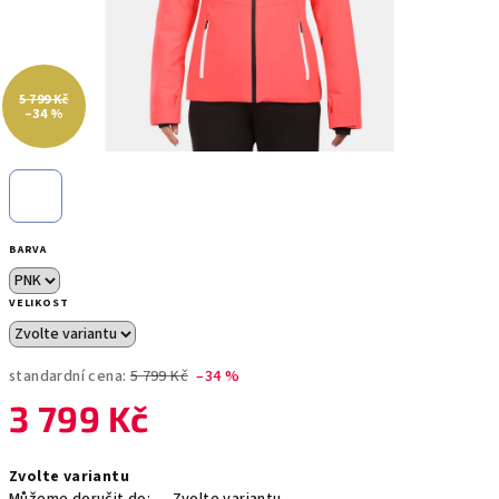
5 799 Kč
–34 %
BARVA
VELIKOST
standardní cena:
5 799 Kč
–34 %
3 799 Kč
Měrná
Zvolte variantu
cena: