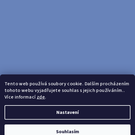
Tento web používá soubory cookie. Dalším procházením
tohoto webu vyjadřujete souhlas s jejich používáním..
Sledovat na Instagramu
Více informací
zde
.
Doprava zdarma od 599 Kč
Nastavení
Copyright 2026
yosport
. Všechna práva vyhrazena.
Upravit
nastavení cookies
Souhlasím