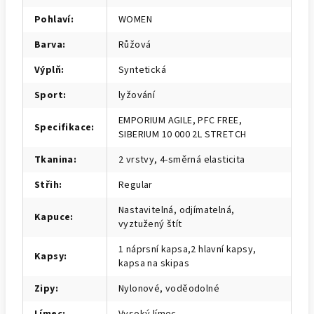
Pohlaví
:
WOMEN
Barva
:
Růžová
Výplň
:
Syntetická
Sport
:
lyžování
EMPORIUM AGILE, PFC FREE,
Specifikace
:
SIBERIUM 10 000 2L STRETCH
Tkanina
:
2 vrstvy, 4-směrná elasticita
Střih
:
Regular
Nastavitelná, odjímatelná,
Kapuce
:
vyztužený štít
1 náprsní kapsa,2 hlavní kapsy,
Kapsy
:
kapsa na skipas
Zipy
:
Nylonové, voděodolné