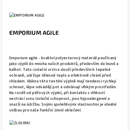
EMPORIUM AGILE
Emporium agile - kvalitní polyesterový materiál používaný
jako výplň do mnoha našich produktů, především do bund a
kalhot. Tato izolační vrstva slouží především k tepelné
ochraně, udržuje tělesné teplo a efektivně chrání před
chladem. Vlákna této textilní výplně mají tendenci rychleji
schnout, lépe odvádějí pot a odolávají vlhkým prostředím.
Na rozdíl od péřových výplní, při kontaktu s vlhkostí
neztrácí svou izolační schopnost, jsou hypoalergenní a
snazší na údržbu. Svými spolehlivými vlastnostmi je ideální
volbou pro naše funkční zimní oblečení.