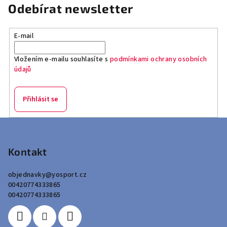
Odebírat newsletter
E-mail
Vložením e-mailu souhlasíte s
podmínkami ochrany osobních
údajů
Přihlásit se
Z
á
p
Kontakt
a
objednavky
@
yosport.cz
t
00420774333865
í
00420774333865