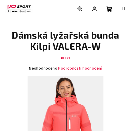
Přejít
na
obsah
Nákupní
Hledat
Přihlášení
Dámská lyžařská bunda
košík
Kilpi VALERA-W
KILPI
Průměrné
Neohodnoceno
Podrobnosti hodnocení
hodnocení
produktu
je
0,0
z
5
hvězdiček.