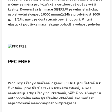
určeny zejména pro lyžařské a outdoorové oděvy vyšší
kvality. Dvouvrstvá laminace SIBERIUM je velmi elastická,
nabízí vodní sloupec 10000 mm/m2/24h a prodyšnost 8000
g/m2/24h, navíc je dostatečně pevná, odolná. Vnitřní
elastická podšívka maximalizuje pohodlí a volnost pohybu.
PFC FREE
Produkty z řady označené logem PFC FREE jsou šetrnější k
životnímu prostředí a také k lidskému zdraví, jelikož
neobsahují látky z řady flourkarbonů, běžně používaných u
outdoorového nebo lyžařského oblečení jako součást
nepromokavé membrány nebo impregnace.