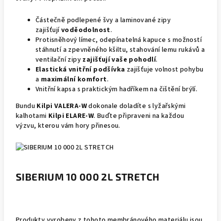
Částečně podlepené švy a laminované zipy
zajišťují
voděodolnost
.
Protisněhový límec, odepínatelná kapuce s možností
stáhnutí a zpevněného kšiltu, stahování lemu rukávů a
ventilační zipy
zajišťují vaše pohodlí
.
Elastická vnitřní podšívka
zajišťuje volnost pohybu
a
maximální komfort
.
Vnitřní kapsa s praktickým hadříkem na čištění brýlí.
Bundu
Kilpi VALERA-W
dokonale doladíte s lyžařskými
kalhotami
Kilpi ELARE-W
. Buďte připraveni na každou
výzvu, kterou vám hory přinesou.
SIBERIUM 10 000 2L STRETCH
Produkty vyrobeny z tohoto membránového materiálu jsou