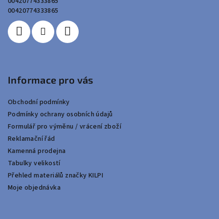
00420774333865
í
00420774333865
Informace pro vás
Obchodní podmínky
Podmínky ochrany osobních údajů
Formulář pro výměnu / vrácení zboží
Reklamační řád
Kamenná prodejna
Tabulky velikostí
Přehled materiálů značky KILPI
Moje objednávka