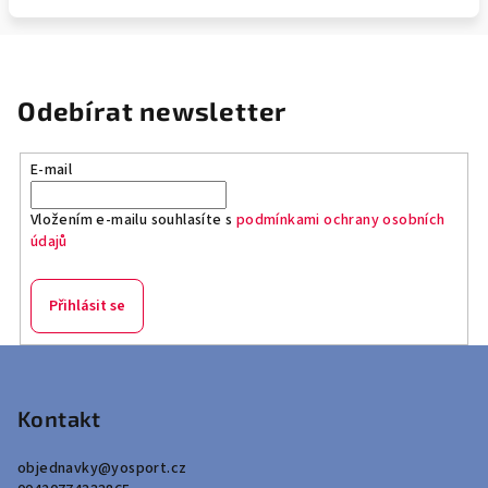
Odebírat newsletter
E-mail
Vložením e-mailu souhlasíte s
podmínkami ochrany osobních
údajů
Přihlásit se
Z
á
p
Kontakt
a
objednavky
@
yosport.cz
t