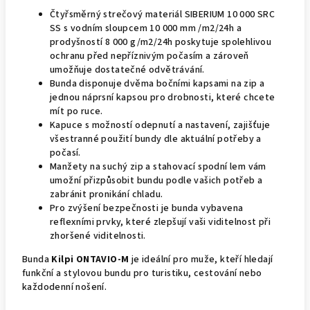
Čtyřsměrný strečový materiál SIBERIUM 10 000 SRC
SS s vodním sloupcem 10 000 mm /m2/24h a
prodyšností 8 000 g/m2/24h poskytuje spolehlivou
ochranu před nepříznivým počasím a zároveň
umožňuje dostatečné odvětrávání.
Bunda disponuje dvěma bočními kapsami na zip a
jednou náprsní kapsou pro drobnosti, které chcete
mít po ruce.
Kapuce s možností odepnutí a nastavení, zajišťuje
všestranné použití bundy dle aktuální potřeby a
počasí.
Manžety na suchý zip a stahovací spodní lem vám
umožní přizpůsobit bundu podle vašich potřeb a
zabránit pronikání chladu.
Pro zvýšení bezpečnosti je bunda vybavena
reflexními prvky, které zlepšují vaši viditelnost při
zhoršené viditelnosti.
Bunda
Kilpi ONTAVIO-M
je ideální pro muže, kteří hledají
funkční a stylovou bundu pro turistiku, cestování nebo
každodenní nošení.