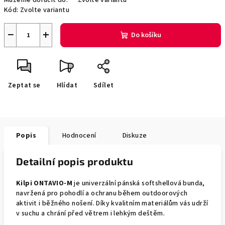
Můžeme doručit do:
Zvolte variantu
Kód:
Zvolte variantu
−
+
Do košíku
Zeptat se
Hlídat
Sdílet
Popis
Hodnocení
Diskuze
Detailní popis produktu
Kilpi ONTAVIO-M
je univerzální pánská softshellová bunda,
navržená pro pohodlí a ochranu během outdoorových
aktivit i běžného nošení. Díky kvalitním materiálům vás udrží
v suchu a chrání před větrem i lehkým deštěm.