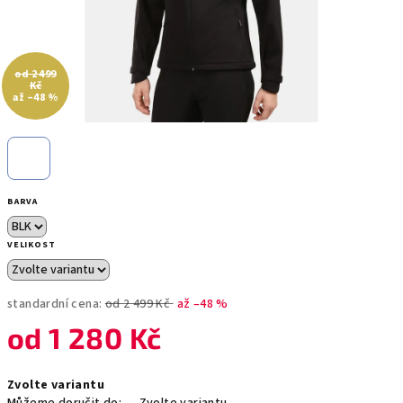
od 2 499
Kč
až –48 %
BARVA
VELIKOST
standardní cena:
od 2 499 Kč
až –48 %
od
1 280 Kč
Měrná
Zvolte variantu
cena: