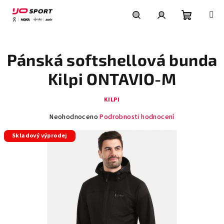
Přejít
na
obsah
Nákupní
Hledat
Přihlášení
Pánská softshellová bunda
košík
Kilpi ONTAVIO-M
KILPI
Průměrné
Neohodnoceno
Podrobnosti hodnocení
hodnocení
Skladový výprodej
produktu
je
0,0
z
5
hvězdiček.