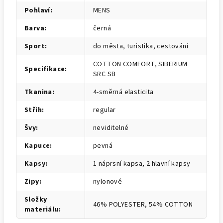
Pohlaví
:
MENS
Barva
:
černá
Sport
:
do města, turistika, cestování
COTTON COMFORT, SIBERIUM
Specifikace
:
SRC SB
Tkanina
:
4-směrná elasticita
Střih
:
regular
Švy
:
neviditelné
Kapuce
:
pevná
Kapsy
:
1 náprsní kapsa, 2 hlavní kapsy
Zipy
:
nylonové
Složky
46% POLYESTER, 54% COTTON
materiálu
: