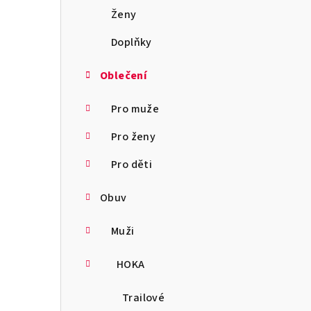
a
Ženy
n
Doplňky
n
Oblečení
í
Pro muže
p
Pro ženy
a
Pro děti
n
Obuv
e
l
Muži
HOKA
Trailové