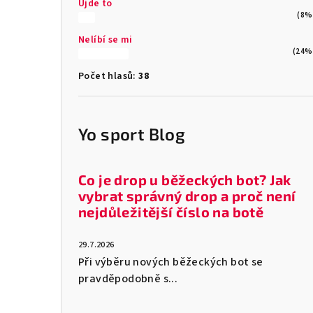
Ujde to
(8%
Nelíbí se mi
(24%
Počet hlasů:
38
Yo sport Blog
Co je drop u běžeckých bot? Jak
vybrat správný drop a proč není
nejdůležitější číslo na botě
29.7.2026
Při výběru nových běžeckých bot se
pravděpodobně s...