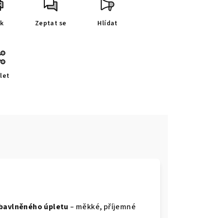
sk
Zeptat se
Hlídat
let
e
 bavlněného úpletu
– měkké, příjemné