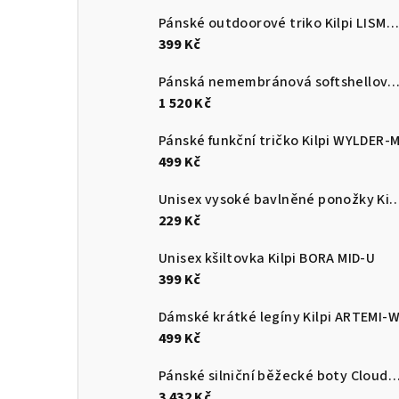
Pánské outdoorové triko Kilpi LISMAIN-M
399 Kč
Pánská nemembránová softshellová běžecká bunda Kilpi 
1 520 Kč
Pánské funkční tričko Kilpi WYLDER-
499 Kč
Unisex vysoké bavlněné ponožky Kilpi 
229 Kč
Unisex kšiltovka Kilpi BORA MID-U
399 Kč
Dámské krátké legíny Kilpi ARTEMI-
499 Kč
Pánské silniční běžecké boty Cloudsurf
3 432 Kč