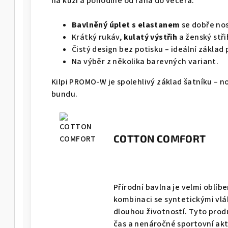
na kůži a pohodlné od rána do večera.
Bavlněný úplet s elastanem
se dobře nos
Krátký rukáv,
kulatý výstřih
a ženský stř
Čistý design bez potisku – ideální základ 
Na výběr z několika barevných variant.
Kilpi PROMO-W je spolehlivý základ šatníku – n
bundu.
COTTON COMFORT
Přírodní bavlna je velmi oblíb
kombinaci se syntetickými vlák
dlouhou životností. Tyto prod
čas a nenáročné sportovní akti