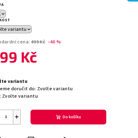
duktu
VA
IKOST
zdiček.
ndardní cena:
499 Kč
–40 %
99 Kč
ná
a:
lte variantu
eme doručit do:
Zvolte variantu
:
Zvolte variantu
+
Do košíku