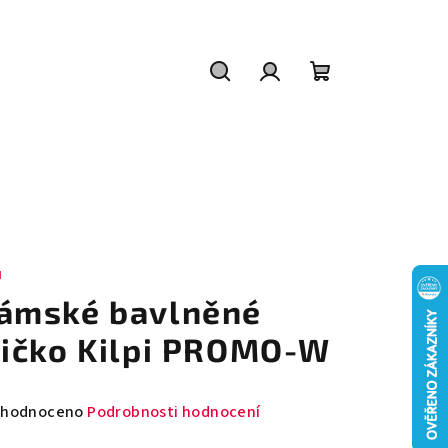
Hledat
Přihlášení
Nákupní
košík
I
ámské bavlněné
ričko Kilpi PROMO-W
měrné
hodnoceno
Podrobnosti hodnocení
nocení