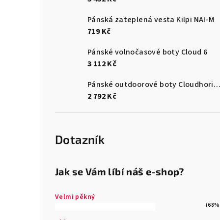
Pánská zateplená vesta Kilpi NAI-M
719 Kč
Pánské volnočasové boty Cloud 6
3 112 Kč
Pánské outdoorové boty Cloudhori
2 792 Kč
Dotazník
Jak se Vám líbí náš e-shop?
Velmi pěkný
(68%