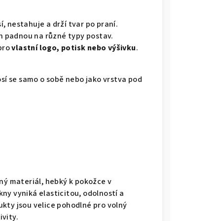
í, nestahuje a drží tvar po praní.
ih padnou na různé typy postav.
pro
vlastní logo, potisk nebo výšivku
.
osí se samo o sobě nebo jako vrstva pod
ený materiál, hebký k pokožce v
ny vyniká elasticitou, odolností a
ukty jsou velice pohodlné pro volný
vity.