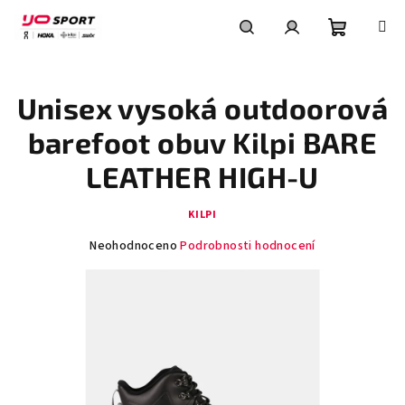
Přejít
na
obsah
Nákupní
Hledat
Přihlášení
Unisex vysoká outdoorová
košík
barefoot obuv Kilpi BARE
LEATHER HIGH-U
KILPI
Průměrné
Neohodnoceno
Podrobnosti hodnocení
hodnocení
produktu
je
0,0
z
5
hvězdiček.