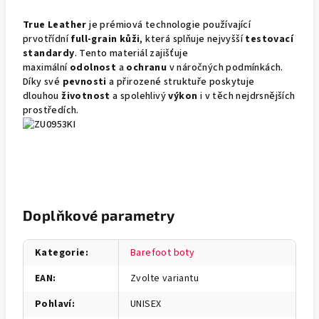
True Leather
je prémiová technologie používající
prvotřídní
full-grain kůži
, která splňuje nejvyšší
testovací
standardy
. Tento materiál zajišťuje
maximální
odolnost
a
ochranu
v náročných podmínkách.
Díky své
pevnosti
a přirozené struktuře poskytuje
dlouhou
životnost
a spolehlivý
výkon
i v těch nejdrsnějších
prostředích.
Doplňkové parametry
Kategorie
:
Barefoot boty
EAN
:
Zvolte variantu
Pohlaví
:
UNISEX