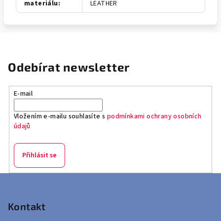
materiálu
:
LEATHER
Odebírat newsletter
E-mail
Vložením e-mailu souhlasíte s
podmínkami ochrany osobních
údajů
Přihlásit se
Z
á
p
Kontakt
a