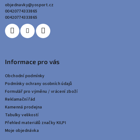
objednavky
@
yosport.cz
t
00420774333865
í
00420774333865
Informace pro vás
Obchodní podmínky
Podmínky ochrany osobních údajů
Formulář pro výměnu / vrácení zboží
Reklamační řád
Kamenná prodejna
Tabulky velikostí
Přehled materiálů značky KILPI
Moje objednávka