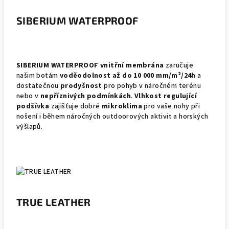
SIBERIUM WATERPROOF
SIBERIUM WATERPROOF vnitřní membrána
zaručuje
našim botám
voděodolnost až do 10 000 mm/m²/24h
a
dostatečnou
prodyšnost
pro pohyb v náročném terénu
nebo v
nepříznivých podmínkách
.
Vlhkost regulující
podšívka
zajišťuje dobré
mikroklima
pro vaše nohy při
nošení i během náročných outdoorových aktivit a horských
výšlapů.
TRUE LEATHER