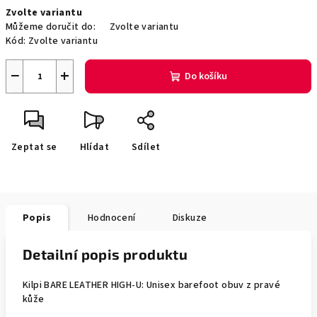
Měrná
Zvolte variantu
cena:
Můžeme doručit do:
Zvolte variantu
Kód:
Zvolte variantu
−
+
Do košíku
Zeptat se
Hlídat
Sdílet
Popis
Hodnocení
Diskuze
Detailní popis produktu
Kilpi BARE LEATHER HIGH-U: Unisex barefoot obuv z pravé
kůže