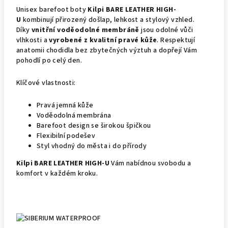
Unisex barefoot boty
Kilpi BARE LEATHER HIGH-
U
kombinují přirozený došlap, lehkost a stylový vzhled.
Díky
vnitřní voděodolné membráně
jsou odolné vůči
vlhkosti a
vyrobené z kvalitní pravé kůže
. Respektují
anatomii chodidla bez zbytečných výztuh a dopřejí Vám
pohodlí po celý den.
Klíčové vlastnosti:
Pravá jemná kůže
Voděodolná membrána
Barefoot design se širokou špičkou
Flexibilní podešev
Styl vhodný do města i do přírody
Kilpi BARE LEATHER HIGH-U
Vám nabídnou svobodu a
komfort v každém kroku.