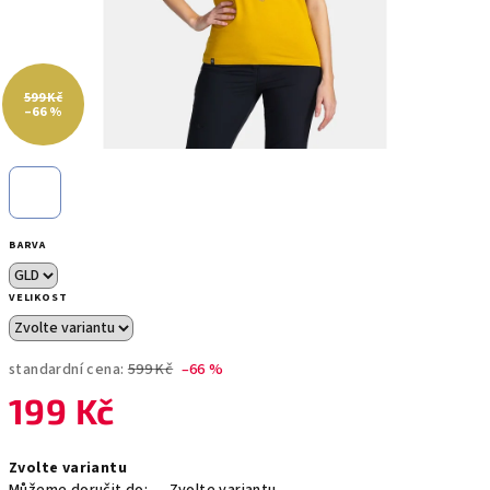
599 Kč
–66 %
BARVA
VELIKOST
standardní cena:
599 Kč
–66 %
199 Kč
Měrná
Zvolte variantu
cena: