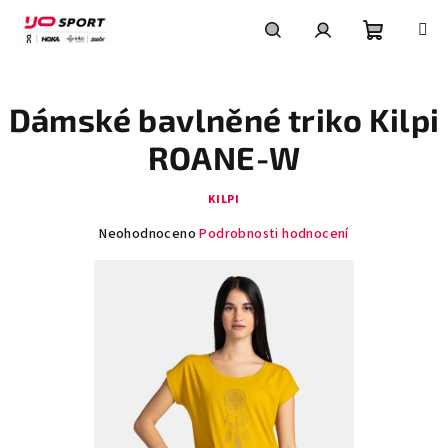
Přejít
na
obsah
Nákupní
Hledat
Přihlášení
Dámské bavlněné triko Kilpi
košík
ROANE-W
KILPI
Průměrné
Neohodnoceno
Podrobnosti hodnocení
hodnocení
produktu
je
0,0
z
5
hvězdiček.