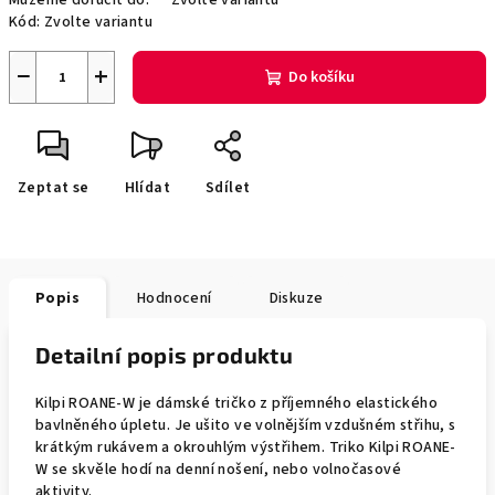
Můžeme doručit do:
Zvolte variantu
Kód:
Zvolte variantu
−
+
Do košíku
Zeptat se
Hlídat
Sdílet
Popis
Hodnocení
Diskuze
Detailní popis produktu
Kilpi ROANE-W je dámské tričko z příjemného elastického
bavlněného úpletu. Je ušito ve volnějším vzdušném střihu, s
krátkým rukávem a okrouhlým výstřihem. Triko Kilpi ROANE-
W se skvěle hodí na denní nošení, nebo volnočasové
aktivity.