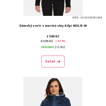
KÓD:
UL0211KIBLK38
Dámský svetr z merino vlny Kilpi WOLIE-W
1 599 Kč
4 199 Kč
(–61 %)
Skladem
(>1 ks)
Detail