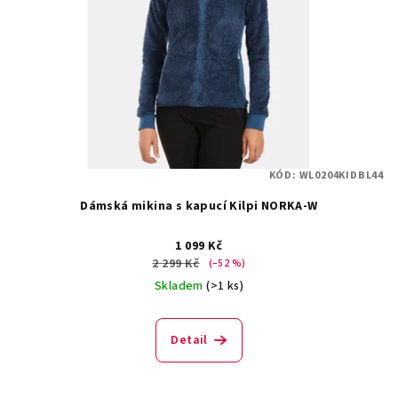
KÓD:
WL0204KIDBL44
Dámská mikina s kapucí Kilpi NORKA-W
1 099 Kč
2 299 Kč
(–52 %)
Skladem
(>1 ks)
Detail