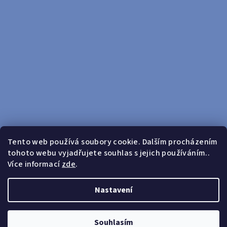
Tento web používá soubory cookie. Dalším procházením
tohoto webu vyjadřujete souhlas s jejich používáním..
Sledovat na Instagramu
Více informací
zde
.
Doprava zdarma od 599 Kč
Nastavení
Copyright 2026
yosport
. Všechna práva vyhrazena.
Upravit
nastavení cookies
Souhlasím