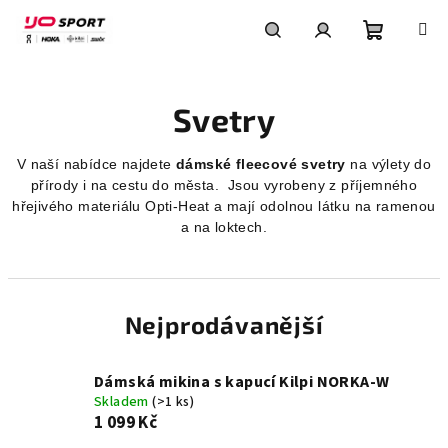
Přejít
na
obsah
Nákupní
Hledat
Přihlášení
Svetry
košík
V naší nabídce najdete
dámské fleecové svetry
na výlety do
přírody i na cestu do města. Jsou vyrobeny z příjemného
hřejivého materiálu Opti-Heat a mají odolnou látku na ramenou
a na loktech.
Nejprodávanější
Dámská mikina s kapucí Kilpi NORKA-W
Skladem
(>1 ks)
1 099 Kč