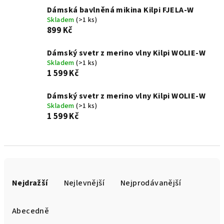
Dámská bavlněná mikina Kilpi FJELA-W
Skladem
(>1 ks)
899 Kč
Dámský svetr z merino vlny Kilpi WOLIE-W
Skladem
(>1 ks)
1 599 Kč
Dámský svetr z merino vlny Kilpi WOLIE-W
Skladem
(>1 ks)
1 599 Kč
Ř
a
Nejdražší
Nejlevnější
Nejprodávanější
z
e
Abecedně