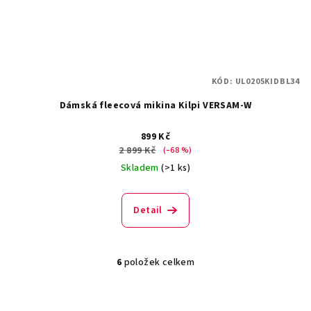
KÓD:
UL0205KIDBL34
Dámská fleecová mikina Kilpi VERSAM-W
899 Kč
2 899 Kč
(–68 %)
Skladem
(>1 ks)
Detail
6
položek celkem
O
v
l