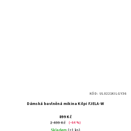
KÓD:
UL0221KILGY36
Dámská bavlněná mikina Kilpi FJELA-W
899 Kč
2 499 Kč
(–64 %)
Skladem
(>1 ks)