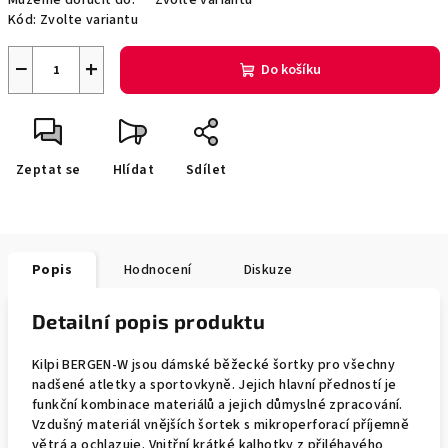
Můžeme doručit do:
Zvolte variantu
Kód:
Zvolte variantu
−
+
Do košíku
Zeptat se
Hlídat
Sdílet
Popis
Hodnocení
Diskuze
Detailní popis produktu
Kilpi BERGEN-W jsou dámské běžecké šortky pro všechny
nadšené atletky a sportovkyně. Jejich hlavní předností je
funkční kombinace materiálů a jejich důmyslné zpracování.
Vzdušný materiál vnějších šortek s mikroperforací příjemně
větrá a ochlazuje. Vnitřní krátké kalhotky z přiléhavého