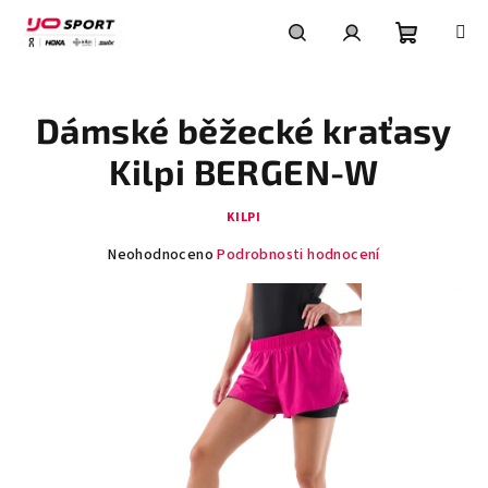
Přejít
na
obsah
Nákupní
Hledat
Přihlášení
Dámské běžecké kraťasy
košík
Kilpi BERGEN-W
KILPI
Průměrné
Neohodnoceno
Podrobnosti hodnocení
hodnocení
produktu
je
0,0
z
5
hvězdiček.