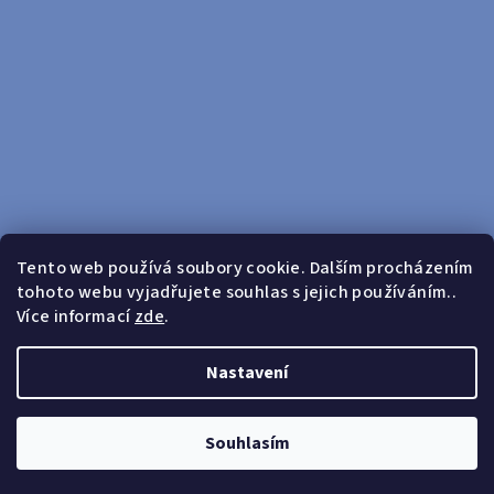
Tento web používá soubory cookie. Dalším procházením
tohoto webu vyjadřujete souhlas s jejich používáním..
Sledovat na Instagramu
Více informací
zde
.
Doprava zdarma od 599 Kč
Nastavení
Copyright 2026
yosport
. Všechna práva vyhrazena.
Upravit
nastavení cookies
Souhlasím
Vytvořil Shoptet