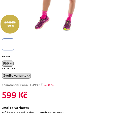
1 499 Kč
–60 %
BARVA
VELIKOST
standardní cena:
1 499 Kč
–60 %
599 Kč
Měrná
Zvolte variantu
cena: