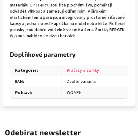
materiálu OPTI-DRY jsou šité plochými švy, pomáhají
odvádět vlhkost a zamezují odřeninám. V širokém
elastickém lemu pasu jsou integrovány prostorné síťované
kapsy a jedna zipová kapsička na mobil nebo klíče. Reflexní
potisky jsou dobře viditelné ve tmě a šeru. Šortky BERGEN-
W jsou v nabídce ve dvou barvách.
Doplňkové parametry
Kategorie
:
Kraťasy a šortky
EAN
:
Zvolte variantu
Pohlaví
:
WOMEN
Odebírat newsletter