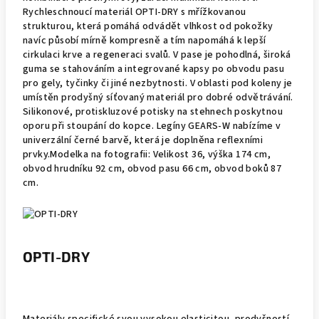
Rychleschnoucí materiál OPTI-DRY s mřížkovanou
strukturou, která pomáhá odvádět vlhkost od pokožky
navíc působí mírně kompresně a tím napomáhá k lepší
cirkulaci krve a regeneraci svalů. V pase je pohodlná, široká
guma se stahováním a integrované kapsy po obvodu pasu
pro gely, tyčinky či jiné nezbytnosti. V oblasti pod koleny je
umístěn prodyšný síťovaný materiál pro dobré odvětrávání.
Silikonové, protiskluzové potisky na stehnech poskytnou
oporu při stoupání do kopce. Legíny GEARS-W nabízíme v
univerzální černé barvě, která je doplněna reflexními
prvky.Modelka na fotografii: Velikost 36, výška 174 cm,
obvod hrudníku 92 cm, obvod pasu 66 cm, obvod boků 87
cm.
OPTI-DRY