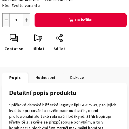
Můžeme doručit do:
Zvolte variantu
Kód:
Zvolte variantu
−
+
Do košíku
Zeptat se
Hlídat
Sdílet
Popis
Hodnocení
Diskuze
Detailní popis produktu
Špičkové dámské běžecké legíny Kilpi GEARS-W, pro jejich
kvalitu zpracování a skvěle padnoucí střih, ocení
profesionální ale také rekreační běžkyně. Střih kopíruje
křivky těla, skvěle se přizpůsobuje pohybům, a to v
kombinaci s plochými švy, zaručí maximální komfort.