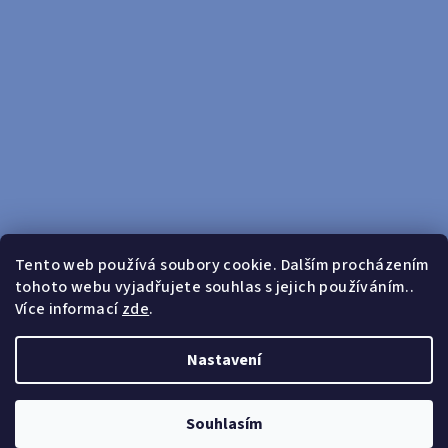
Tento web používá soubory cookie. Dalším procházením
tohoto webu vyjadřujete souhlas s jejich používáním..
Sledovat na Instagramu
Více informací
zde
.
Doprava zdarma od 599 Kč
Nastavení
Copyright 2026
yosport
. Všechna práva vyhrazena.
Upravit
nastavení cookies
Souhlasím