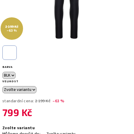
2 199 Kč
–63 %
BARVA
VELIKOST
standardní cena:
2 199 Kč
–63 %
799 Kč
Měrná
Zvolte variantu
cena: