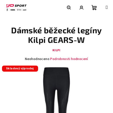
Přejít
na
obsah
Nákupní
Hledat
Přihlášení
Dámské běžecké legíny
košík
Kilpi GEARS-W
KILPI
Průměrné
Neohodnoceno
Podrobnosti hodnocení
hodnocení
Skladový výprodej
produktu
je
0,0
z
5
hvězdiček.