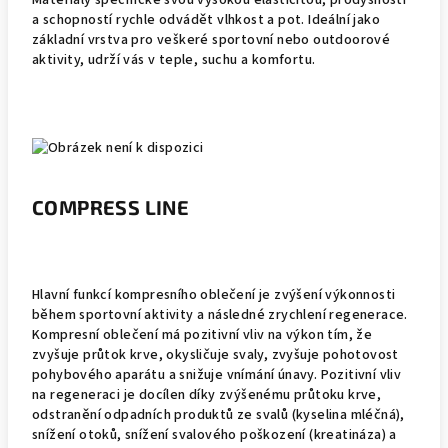
Materiály specifické svou vysokou elasticitou, prodyšností
a schopností rychle odvádět vlhkost a pot. Ideální jako
základní vrstva pro veškeré sportovní nebo outdoorové
aktivity, udrží vás v teple, suchu a komfortu.
COMPRESS LINE
Hlavní funkcí kompresního oblečení je zvýšení výkonnosti
během sportovní aktivity a následné zrychlení regenerace.
Kompresní oblečení má pozitivní vliv na výkon tím, že
zvyšuje průtok krve, okysličuje svaly, zvyšuje pohotovost
pohybového aparátu a snižuje vnímání únavy. Pozitivní vliv
na regeneraci je docílen díky zvýšenému průtoku krve,
odstranění odpadních produktů ze svalů (kyselina mléčná),
snížení otoků, snížení svalového poškození (kreatináza) a