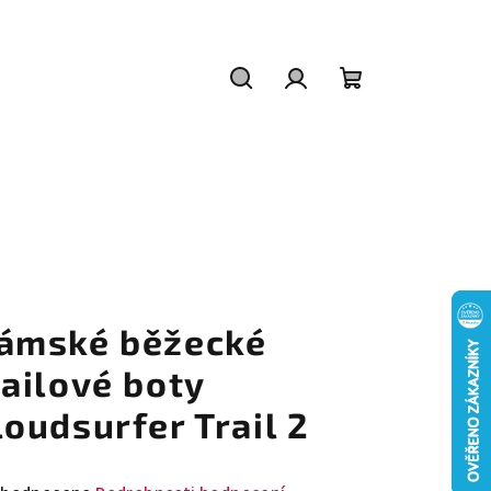
Hledat
Přihlášení
Nákupní
košík
ámské běžecké
railové boty
loudsurfer Trail 2