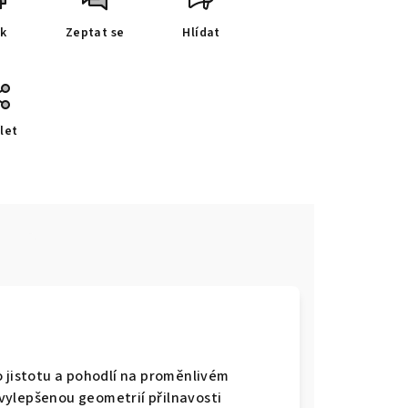
sk
Zeptat se
Hlídat
let
e
 jistotu a pohodlí na proměnlivém
vylepšenou geometrií přilnavosti