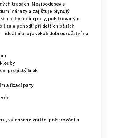
čných trasách. Mezipodešev s
lumí nárazy a zajišťuje plynulý
epším uchycením paty, polstrovaným
ilitu a pohodlí při delších bězích.
– ideální pro jakékoli dobrodružství na
énu
 klouby
m pro jistý krok
m a fixací paty
terén
ru, vylepšené vnitřní polstrování a