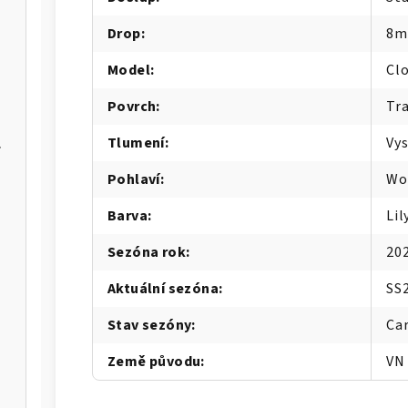
Drop
:
8
Model
:
Clo
Povrch
:
Tra
Tlumení
:
Vy
er Max
Pohlaví
:
Wo
IA-W
Barva
:
Lil
Sezóna rok
:
20
Aktuální sezóna
:
SS
Stav sezóny
:
Ca
Země původu
:
VN