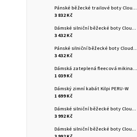
Pánské běžecké trailové boty Cloudultra 3
3 832 Kč
Dámské silniční běžecké boty Cloudswift 4
3 432 Kč
Pánské silniční běžecké boty Cloudsurf
3 432 Kč
Dámská zateplená fleecová mikina s kapucí Kilpi NEV
1 039 Kč
Dámský zimní kabát Kilpi PERU-W
1 699 Kč
Dámské silniční běžecké boty Cloudmonster 3
3 992 Kč
Dámské silniční běžecké boty Cloudmonster 3
3 992 Kč