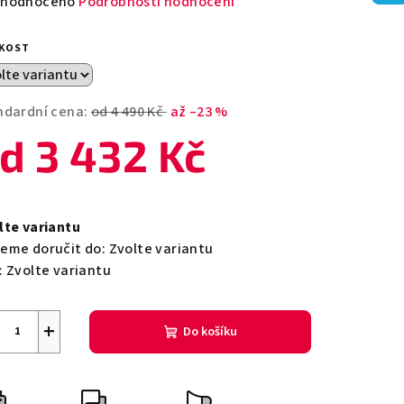
měrné
hodnoceno
Podrobnosti hodnocení
nocení
duktu
IKOST
ndardní cena:
od 4 490 Kč
až –23 %
od
3 432 Kč
zdiček.
ná
a:
lte variantu
eme doručit do:
Zvolte variantu
:
Zvolte variantu
+
Do košíku