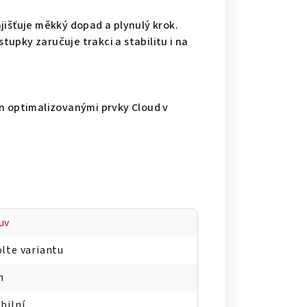
jišťuje měkký dopad a plynulý krok.
upky zaručuje trakci a stabilitu i na
n optimalizovanými prvky Cloud v
uv
lte variantu
h
bilní