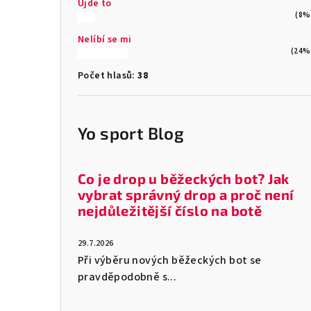
Ujde to
(8%
Nelíbí se mi
(24%
Počet hlasů:
38
Yo sport Blog
Co je drop u běžeckých bot? Jak
vybrat správný drop a proč není
nejdůležitější číslo na botě
29.7.2026
Při výběru nových běžeckých bot se
pravděpodobně s...