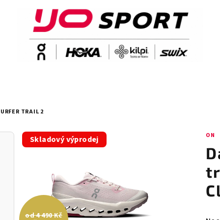
URFER TRAIL 2
ON
Skladový výprodej
D
t
C
od 4 490 Kč