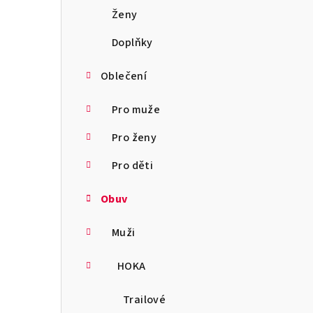
a
Ženy
n
Doplňky
n
Oblečení
í
Pro muže
p
Pro ženy
a
Pro děti
n
Obuv
e
l
Muži
HOKA
Trailové