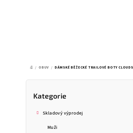
Přejít
na
obsah
/
OBUV
/
DÁMSKÉ BĚŽECKÉ TRAILOVÉ BOTY CLOUDS
DOMŮ
P
o
Kategorie
Přeskočit
kategorie
s
Skladový výprodej
t
Muži
r