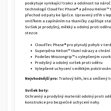
poskytuje vynikající trakci a odolnost na náro
technologií CloudTec Phase® a pěnou Helion™ t
přechod od paty ke špičce. Upravený střih s l
vnitřkem a zapínáním na tkaničky zajišťuje stab
Svršek je prodyšný, měkký a odolný proti oděru 
stezce.
CloudTec Phase® pro plynulý pohyb v ter
Superpěna Helion™ tlumí nárazy a chrání
Podešev Missiongrip™ s vylepšeným vzorke
Prodyšný a odolný svršek proti oděru
Vylepšené uchycení s měkkým polstrování
Nejvhodnější pro:
Trailový běh, les a smíšený 
Svršek boty:
Ochranný a prodyšný materiál odolný proti odě
konstrukce pro bezpečné uchycení nohy.