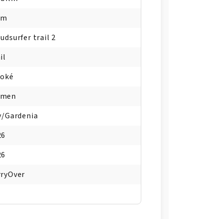
mm
udsurfer trail 2
il
soké
men
y/Gardenia
26
26
rryOver