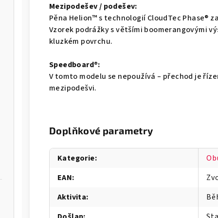
Mezipodešev / podešev:
Pěna Helion™ s technologií CloudTec Phase® za
Vzorek podrážky s většími boomerangovými výst
kluzkém povrchu.
Speedboard®:
V tomto modelu se nepoužívá – přechod je říze
mezipodešvi.
Doplňkové parametry
Kategorie
:
Ob
EAN
:
Zvo
Aktivita
:
Bě
Došlap
:
Sta