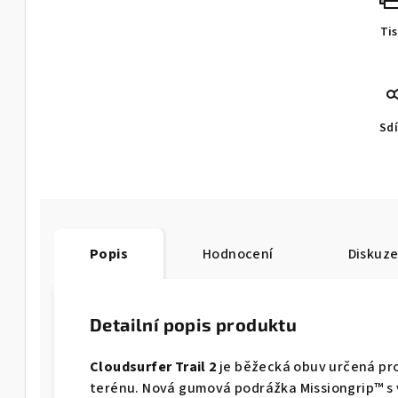
Ti
Sdí
Popis
Hodnocení
Diskuz
Detailní popis produktu
Cloudsurfer Trail 2
je běžecká obuv určená pro
terénu. Nová gumová podrážka Missiongrip™ s 