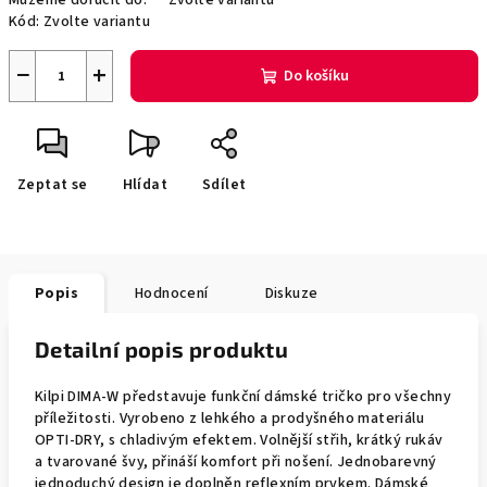
Můžeme doručit do:
Zvolte variantu
Kód:
Zvolte variantu
−
+
Do košíku
Zeptat se
Hlídat
Sdílet
Popis
Hodnocení
Diskuze
Detailní popis produktu
Kilpi DIMA-W představuje funkční dámské tričko pro všechny
příležitosti. Vyrobeno z lehkého a prodyšného materiálu
OPTI-DRY, s chladivým efektem. Volnější střih, krátký rukáv
a tvarované švy, přináší komfort při nošení. Jednobarevný
jednoduchý design je doplněn reflexním prvkem. Dámské