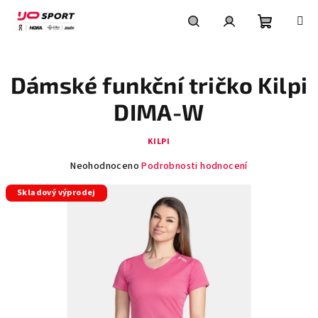
Přejít
na
obsah
Nákupní
Hledat
Přihlášení
Dámské funkční tričko Kilpi
košík
DIMA-W
KILPI
Průměrné
Neohodnoceno
Podrobnosti hodnocení
hodnocení
Skladový výprodej
produktu
je
0,0
z
5
hvězdiček.