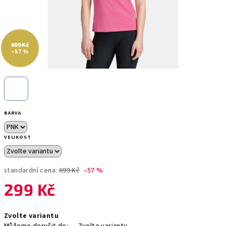
699 Kč
–57 %
BARVA
VELIKOST
standardní cena:
699 Kč
–57 %
299 Kč
Měrná
Zvolte variantu
cena: