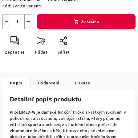
Můžeme doručit do:
Zvolte variantu
Kód:
Zvolte variantu
−
+
Do košíku
Zeptat se
Hlídat
Sdílet
Popis
Hodnocení
Diskuze
Detailní popis produktu
Kilpi LIMED-W je dámské funkční tričko s krátkým rukávem v
pohodlném a vzdušném, volnějším střihu, který příjemně
větrá při sportu a ochlazuje v horkém letním počasí. Je
vhodné především na běh, fitness nebo jiné intenzivní
aktivity. Jeho volnější střih s tvarovaným bočním švem