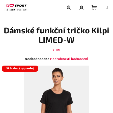
Přejít
na
obsah
Nákupní
Hledat
Přihlášení
Dámské funkční tričko Kilpi
košík
LIMED-W
KILPI
Průměrné
Neohodnoceno
Podrobnosti hodnocení
hodnocení
Skladový výprodej
produktu
je
0,0
z
5
hvězdiček.