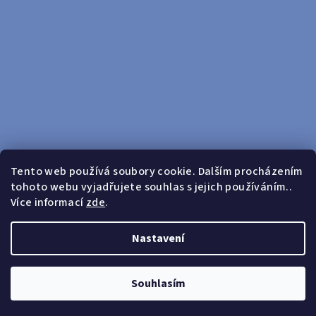
Tento web používá soubory cookie. Dalším procházením
tohoto webu vyjadřujete souhlas s jejich používáním..
Sledovat na Instagramu
Více informací
zde
.
Doprava zdarma od 599 Kč
Nastavení
Copyright 2026
yosport
. Všechna práva vyhrazena.
Upravit
nastavení cookies
Souhlasím
Vytvořil Shoptet