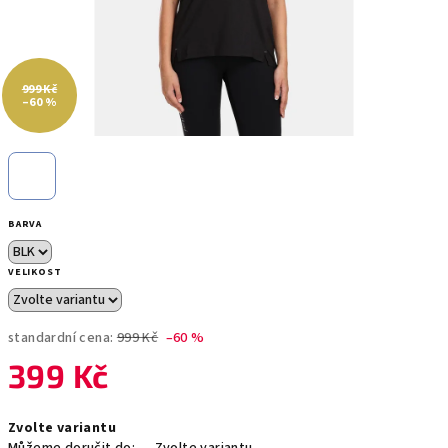
999 Kč
–60 %
BARVA
VELIKOST
standardní cena:
999 Kč
–60 %
399 Kč
Měrná
Zvolte variantu
cena: