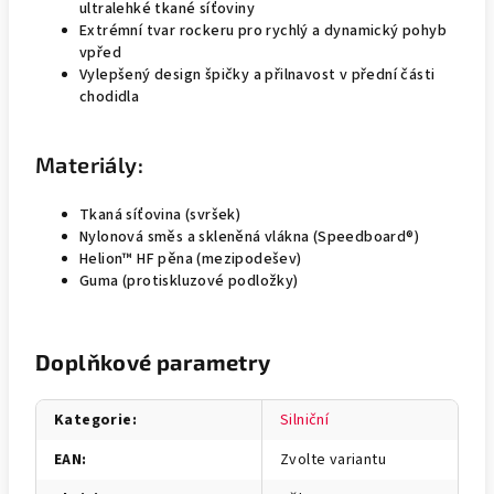
ultralehké tkané síťoviny
Extrémní tvar rockeru pro rychlý a dynamický pohyb
vpřed
Vylepšený design špičky a přilnavost v přední části
chodidla
Materiály:
Tkaná síťovina (svršek)
Nylonová směs a skleněná vlákna (Speedboard®)
Helion™ HF pěna (mezipodešev)
Guma (protiskluzové podložky)
Doplňkové parametry
Kategorie
:
Silniční
EAN
:
Zvolte variantu