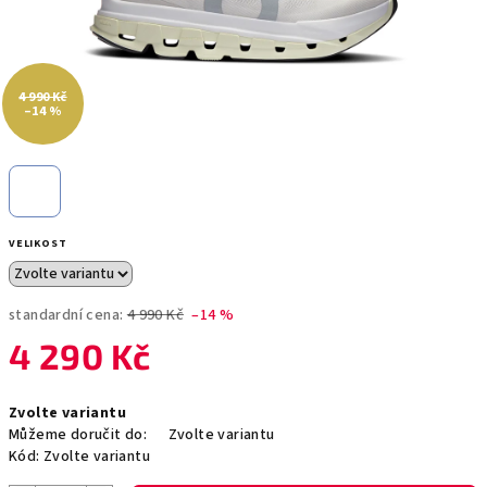
4 990 Kč
–14 %
VELIKOST
standardní cena:
4 990 Kč
–14 %
4 290 Kč
Měrná
Zvolte variantu
cena:
Můžeme doručit do:
Zvolte variantu
Kód:
Zvolte variantu