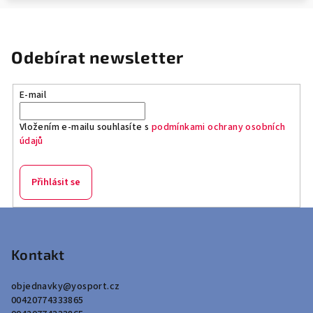
Odebírat newsletter
E-mail
Vložením e-mailu souhlasíte s
podmínkami ochrany osobních
údajů
Přihlásit se
Z
á
p
Kontakt
a
objednavky
@
yosport.cz
t
00420774333865