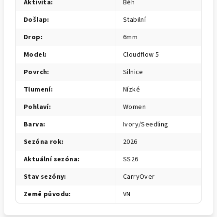
Aktivita
:
Běh
Došlap
:
Stabilní
Drop
:
6mm
Model
:
Cloudflow 5
Povrch
:
Silnice
Tlumení
:
Nízké
Pohlaví
:
Women
Barva
:
Ivory/Seedling
Sezóna rok
:
2026
Aktuální sezóna
:
SS26
Stav sezóny
:
CarryOver
Země původu
:
VN