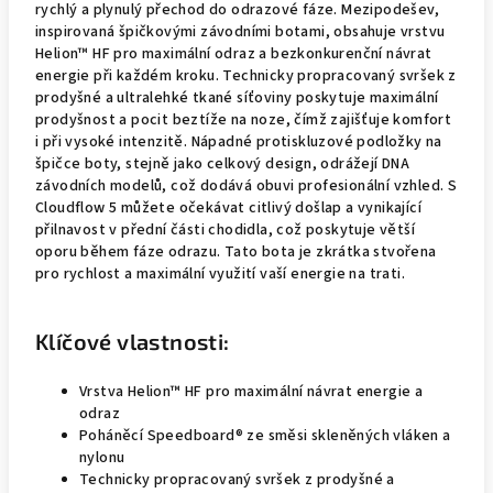
rychlý a plynulý přechod do odrazové fáze. Mezipodešev,
inspirovaná špičkovými závodními botami, obsahuje vrstvu
Helion™ HF pro maximální odraz a bezkonkurenční návrat
energie při každém kroku. Technicky propracovaný svršek z
prodyšné a ultralehké tkané síťoviny poskytuje maximální
prodyšnost a pocit beztíže na noze, čímž zajišťuje komfort
i při vysoké intenzitě. Nápadné protiskluzové podložky na
špičce boty, stejně jako celkový design, odrážejí DNA
závodních modelů, což dodává obuvi profesionální vzhled. S
Cloudflow 5 můžete očekávat citlivý došlap a vynikající
přilnavost v přední části chodidla, což poskytuje větší
oporu během fáze odrazu. Tato bota je zkrátka stvořena
pro rychlost a maximální využití vaší energie na trati.
Klíčové vlastnosti:
Vrstva Helion™ HF pro maximální návrat energie a
odraz
Poháněcí Speedboard® ze směsi skleněných vláken a
nylonu
Technicky propracovaný svršek z prodyšné a