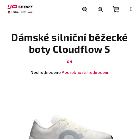
Přejít
na
obsah
Nákupní
Hledat
Přihlášení
Dámské silniční běžecké
košík
boty Cloudflow 5
ON
Průměrné
Neohodnoceno
Podrobnosti hodnocení
hodnocení
produktu
je
0,0
z
5
hvězdiček.