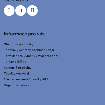
í
00420774333865
Informace pro vás
Obchodní podmínky
Podmínky ochrany osobních údajů
Formulář pro výměnu / vrácení zboží
Reklamační řád
Kamenná prodejna
Tabulky velikostí
Přehled materiálů značky KILPI
Moje objednávka