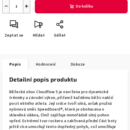
−
+
Do košíku
Zeptat se
Hlídat
Sdílet
Popis
Hodnocení
Diskuze
Detailní popis produktu
Běžecká obuv Cloudflow 5 je navržena pro dynamické
tréninky a závodní výkon, přičemž každému běžci nabízí
pocit elitního atleta. Její srdce tvoří silná, avšak pružná
nylonová směs Speedboard®, která je obohacena o
skleněná vlákna, čímž zajišťuje mimořádně silný pohon
vpřed. Extrémní tvar rockeru a zakřivená přední část boty
ještě více umocňují tento dopředný pohyb, což umožňuje