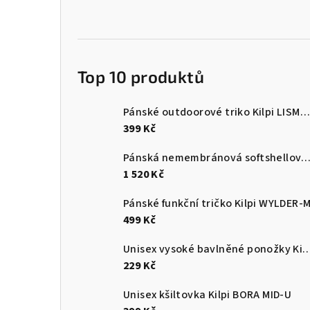
Top 10 produktů
Pánské outdoorové triko Kilpi LISMAIN-M
399 Kč
Pánská nemembránová softshellová běžecká bunda Kilpi 
1 520 Kč
Pánské funkční tričko Kilpi WYLDER-
499 Kč
Unisex vysoké bavlněné ponožky Kilpi 
229 Kč
Unisex kšiltovka Kilpi BORA MID-U