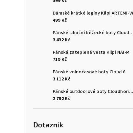
399 Kč
Dámské krátké legíny Kilpi ARTEMI-
499 Kč
Pánské silniční běžecké boty Cloudsurf
3 432 Kč
Pánská zateplená vesta Kilpi NAI-M
719 Kč
Pánské volnočasové boty Cloud 6
3 112 Kč
Pánské outdoorové boty Cloudhori
2 792 Kč
Dotazník