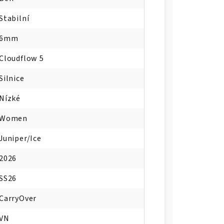
Stabilní
6mm
Cloudflow 5
Silnice
Nízké
Women
Juniper/Ice
2026
SS26
CarryOver
VN