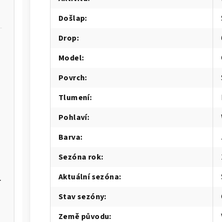
Došlap
:
Drop
:
Model
:
Povrch
:
Tlumení
:
BALEO-M
Pohlaví
:
Barva
:
M
Sezóna rok
:
Aktuální sezóna
:
3P PALWAY-U
Stav sezóny
:
Země původu
: