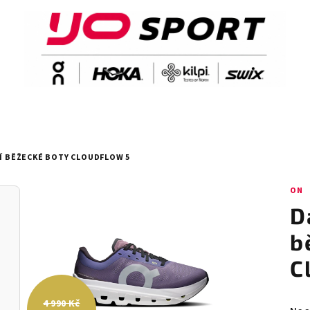
Í BĚŽECKÉ BOTY CLOUDFLOW 5
ON
D
b
C
4 990 Kč