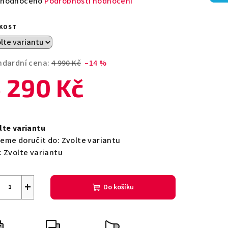
měrné
hodnoceno
Podrobnosti hodnocení
nocení
duktu
IKOST
ndardní cena:
4 990 Kč
–14 %
 290 Kč
zdiček.
ná
a:
lte variantu
eme doručit do:
Zvolte variantu
:
Zvolte variantu
+
Do košíku