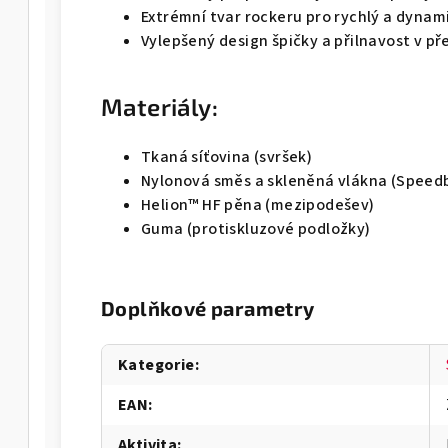
Extrémní tvar rockeru pro rychlý a dyna
Vylepšený design špičky a přilnavost v př
Materiály:
Tkaná síťovina (svršek)
Nylonová směs a skleněná vlákna (Speed
Helion™ HF pěna (mezipodešev)
Guma (protiskluzové podložky)
Doplňkové parametry
Kategorie
:
EAN
:
Aktivita
: