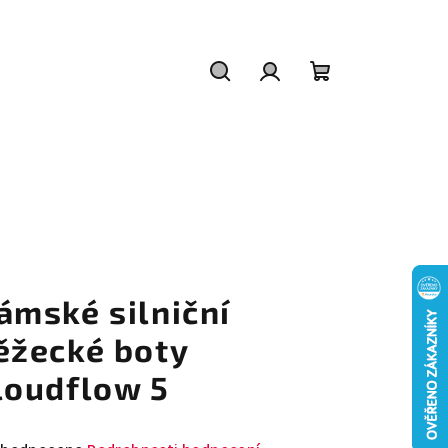
Hledat
Přihlášení
Nákupní
košík
ámské silniční
ěžecké boty
loudflow 5