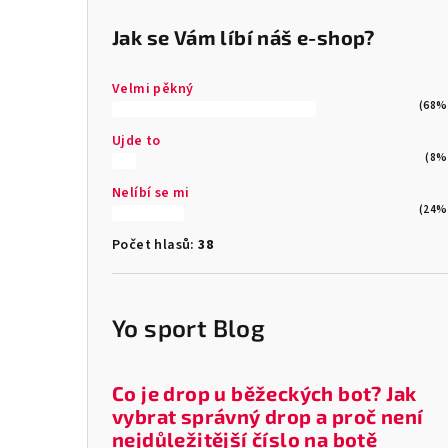
Jak se Vám líbí náš e-shop?
Velmi pěkný
(68%
Ujde to
(8%
Nelíbí se mi
(24%
Počet hlasů:
38
Yo sport Blog
Co je drop u běžeckých bot? Jak
vybrat správný drop a proč není
nejdůležitější číslo na botě