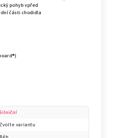
mický pohyb vpřed
ední části chodidla
board®)
Silniční
Zvolte variantu
Běh