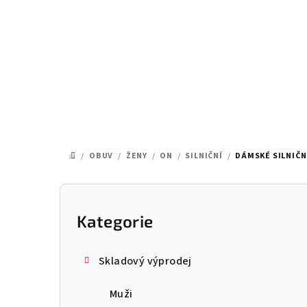
Přejít
na
obsah
/
OBUV
/
ŽENY
/
ON
/
SILNIČNÍ
/
DÁMSKÉ SILNIČN
DOMŮ
P
o
Kategorie
Přeskočit
kategorie
s
Skladový výprodej
t
Muži
r