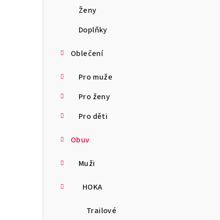
a
Ženy
n
Doplňky
n
Oblečení
í
Pro muže
p
Pro ženy
a
Pro děti
n
Obuv
e
l
Muži
HOKA
Trailové