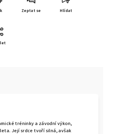
sk
Zeptat se
Hlídat
let
e
amické tréninky a závodní výkon,
ta. Její srdce tvoří silná, avšak