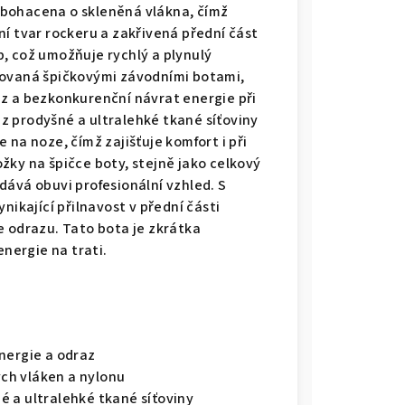
obohacena o skleněná vlákna, čímž
í tvar rockeru a zakřivená přední část
, což umožňuje rychlý a plynulý
rovaná špičkovými závodními botami,
z a bezkonkurenční návrat energie při
z prodyšné a ultralehké tkané síťoviny
 na noze, čímž zajišťuje komfort i při
žky na špičce boty, stejně jako celkový
dává obuvi profesionální vzhled. S
nikající přilnavost v přední části
e odrazu. Tato bota je zkrátka
energie na trati.
nergie a odraz
ch vláken a nylonu
 a ultralehké tkané síťoviny