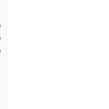
)
)
)