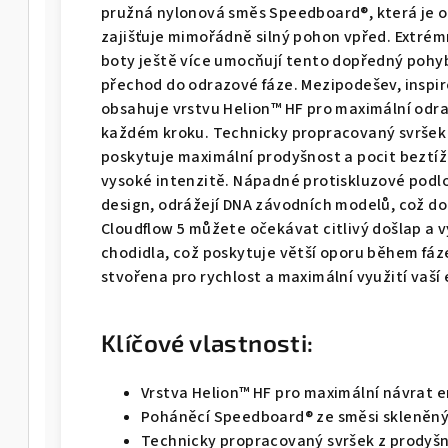
pružná nylonová směs Speedboard®, která je 
zajišťuje mimořádně silný pohon vpřed. Extrémn
boty ještě více umocňují tento dopředný pohyb
přechod do odrazové fáze. Mezipodešev, inspi
obsahuje vrstvu Helion™ HF pro maximální odra
každém kroku. Technicky propracovaný svršek 
poskytuje maximální prodyšnost a pocit beztíže
vysoké intenzitě. Nápadné protiskluzové podlo
design, odrážejí DNA závodních modelů, což do
Cloudflow 5 můžete očekávat citlivý došlap a vy
chodidla, což poskytuje větší oporu během fáz
stvořena pro rychlost a maximální využití vaší 
Klíčové vlastnosti:
Vrstva Helion™ HF pro maximální návrat e
Poháněcí Speedboard® ze směsi skleněný
Technicky propracovaný svršek z prodyšné