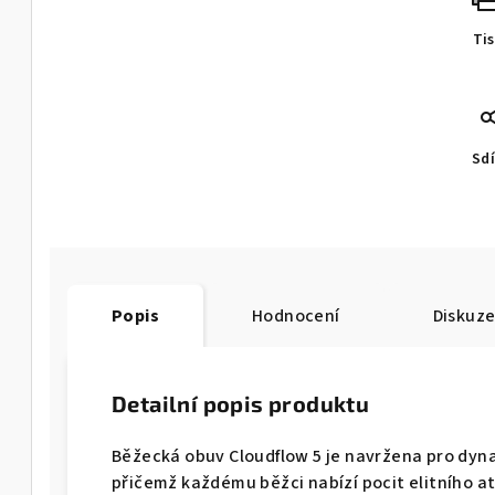
Ti
Sdí
Popis
Hodnocení
Diskuz
Detailní popis produktu
Běžecká obuv Cloudflow 5 je navržena pro dyn
přičemž každému běžci nabízí pocit elitního atle