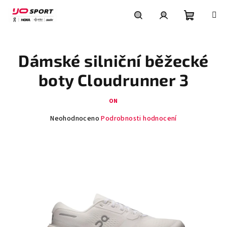
Přejít
na
obsah
Nákupní
Hledat
Přihlášení
Dámské silniční běžecké
košík
boty Cloudrunner 3
ON
Průměrné
Neohodnoceno
Podrobnosti hodnocení
hodnocení
produktu
je
0,0
z
5
hvězdiček.