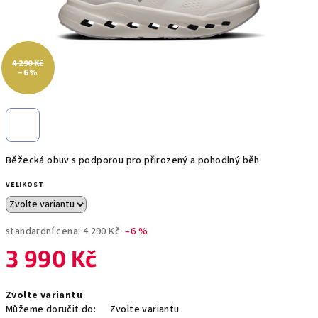
4 290 Kč
–6 %
Běžecká obuv s podporou pro přirozený a pohodlný běh
VELIKOST
standardní cena:
4 290 Kč
–6 %
3 990 Kč
Měrná
Zvolte variantu
cena:
Můžeme doručit do:
Zvolte variantu