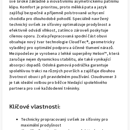
své široké základně a inovativnímu asymetrickému patnímu
klipu. Komfort je prioritou, proto měkká pata a jazyk
zajišťují bezpečné a příjemně polstrované uchycení
chodidla pro dlouhodobé pohodlí. Speciálně navržený
technický svršek ze síťoviny optimalizuje prodyšnost a
efektivně odvádí vlhkost, zatímco zároveň poskytuje
cílenou oporu. Zcela přepracovaná spodní část obuvi
obsahuje nový tvar technologie CloudTec®, geometricky
vyladěný pro optimální podporu a účinné tlumení nárazů.
Mezipodešev je vyrobena z lehké superpěny Helion™, která
zaručuje nejen dynamickou stabilitu, ale také vynikající
absorpci dopadů. Odolná gumová podrážka garantuje
spolehlivou trakci na různých površích a zajišťuje dlouhou
životnost obuvi i při pravidelném používání. Cloudrunner 3
je tak ideální volbou pro běžce hledající spolehlivého
partnera pro své každodenní tréninky.
Klíčové vlastnosti:
Technicky propracovaný svršek ze síťoviny pro
maximální prodyšnost