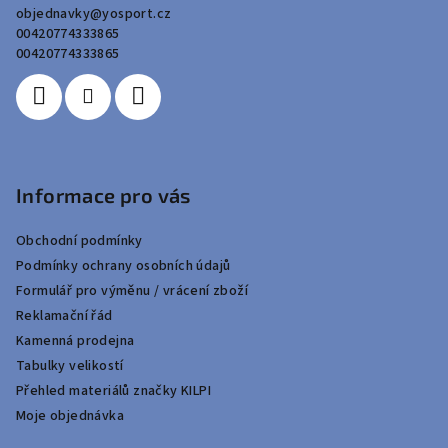
objednavky
@
yosport.cz
t
00420774333865
í
00420774333865
Informace pro vás
Obchodní podmínky
Podmínky ochrany osobních údajů
Formulář pro výměnu / vrácení zboží
Reklamační řád
Kamenná prodejna
Tabulky velikostí
Přehled materiálů značky KILPI
Moje objednávka