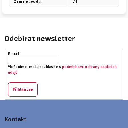
Země původu
:
VN
Odebírat newsletter
E-mail
Vložením e-mailu souhlasíte s
podmínkami ochrany osobních
údajů
Přihlásit se
Z
á
p
Kontakt
a