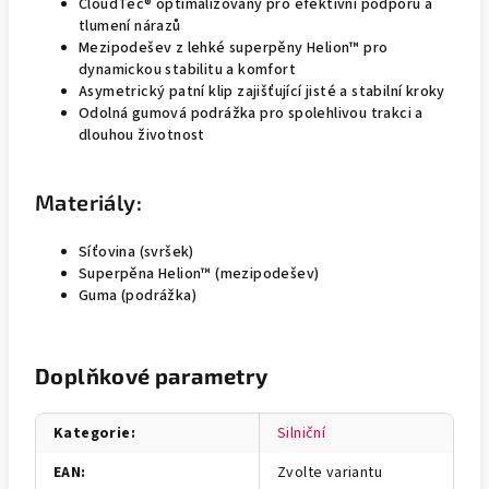
CloudTec® optimalizovaný pro efektivní podporu a
tlumení nárazů
Mezipodešev z lehké superpěny Helion™ pro
dynamickou stabilitu a komfort
Asymetrický patní klip zajišťující jisté a stabilní kroky
Odolná gumová podrážka pro spolehlivou trakci a
dlouhou životnost
Materiály:
Síťovina (svršek)
Superpěna Helion™ (mezipodešev)
Guma (podrážka)
Doplňkové parametry
Kategorie
:
Silniční
EAN
:
Zvolte variantu