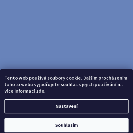
Tento web používá soubory cookie. Dalším procházením
tohoto webu vyjadřujete souhlas s jejich používáním..
Sledovat na Instagramu
Více informací
zde
.
Doprava zdarma od 599 Kč
Nastavení
Copyright 2026
yosport
. Všechna práva vyhrazena.
Upravit
nastavení cookies
Souhlasím
Vytvořil Shoptet