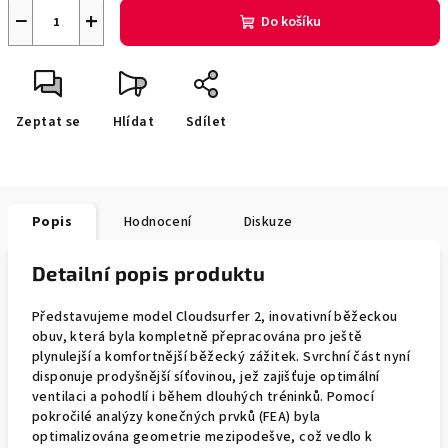
−
+
Do košíku
Zeptat se
Hlídat
Sdílet
Popis
Hodnocení
Diskuze
Detailní popis produktu
Představujeme model Cloudsurfer 2, inovativní běžeckou
obuv, která byla kompletně přepracována pro ještě
plynulejší a komfortnější běžecký zážitek. Svrchní část nyní
disponuje prodyšnější síťovinou, jež zajišťuje optimální
ventilaci a pohodlí i během dlouhých tréninků. Pomocí
pokročilé analýzy konečných prvků (FEA) byla
optimalizována geometrie mezipodešve, což vedlo k