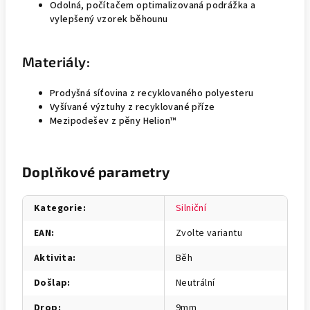
Odolná, počítačem optimalizovaná podrážka a
vylepšený vzorek běhounu
Materiály:
Prodyšná síťovina z recyklovaného polyesteru
Vyšívané výztuhy z recyklované příze
Mezipodešev z pěny Helion™
Doplňkové parametry
Kategorie
:
Silniční
EAN
:
Zvolte variantu
Aktivita
:
Běh
Došlap
:
Neutrální
Drop
:
9mm