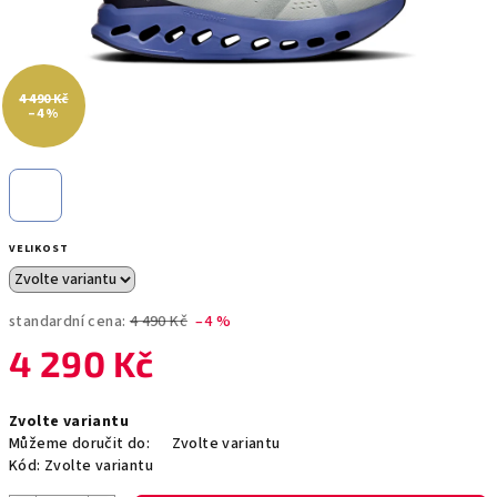
4 490 Kč
–4 %
VELIKOST
standardní cena:
4 490 Kč
–4 %
4 290 Kč
Měrná
Zvolte variantu
cena:
Můžeme doručit do:
Zvolte variantu
Kód:
Zvolte variantu