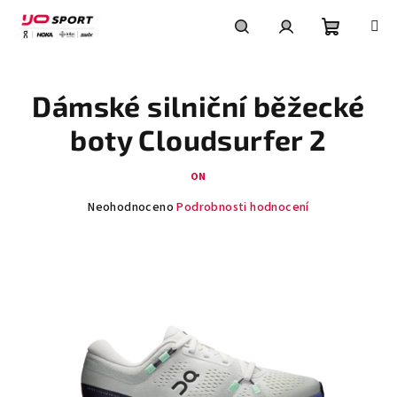
Přejít
na
obsah
Nákupní
Hledat
Přihlášení
Dámské silniční běžecké
košík
boty Cloudsurfer 2
ON
Průměrné
Neohodnoceno
Podrobnosti hodnocení
hodnocení
produktu
je
0,0
z
5
hvězdiček.