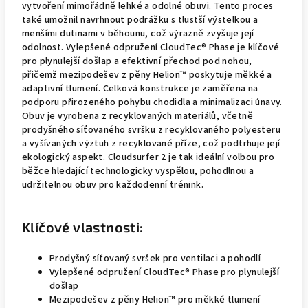
vytvoření mimořádně lehké a odolné obuvi. Tento proces
také umožnil navrhnout podrážku s tlustší výstelkou a
menšími dutinami v běhounu, což výrazně zvyšuje její
odolnost. Vylepšené odpružení CloudTec® Phase je klíčové
pro plynulejší došlap a efektivní přechod pod nohou,
přičemž mezipodešev z pěny Helion™ poskytuje měkké a
adaptivní tlumení. Celková konstrukce je zaměřena na
podporu přirozeného pohybu chodidla a minimalizaci únavy.
Obuv je vyrobena z recyklovaných materiálů, včetně
prodyšného síťovaného svršku z recyklovaného polyesteru
a vyšívaných výztuh z recyklované příze, což podtrhuje její
ekologický aspekt. Cloudsurfer 2 je tak ideální volbou pro
běžce hledající technologicky vyspělou, pohodlnou a
udržitelnou obuv pro každodenní trénink.
Klíčové vlastnosti:
Prodyšný síťovaný svršek pro ventilaci a pohodlí
Vylepšené odpružení CloudTec® Phase pro plynulejší
došlap
Mezipodešev z pěny Helion™ pro měkké tlumení