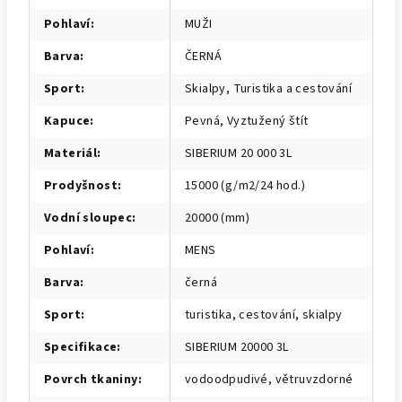
Pohlaví
:
MUŽI
Barva
:
ČERNÁ
Sport
:
Skialpy, Turistika a cestování
Kapuce
:
Pevná, Vyztužený štít
Materiál
:
SIBERIUM 20 000 3L
Prodyšnost
:
15000 (g/m2/24 hod.)
Vodní sloupec
:
20000 (mm)
Pohlaví
:
MENS
Barva
:
černá
Sport
:
turistika, cestování, skialpy
Specifikace
:
SIBERIUM 20000 3L
Povrch tkaniny
:
vodoodpudivé, větruvzdorné