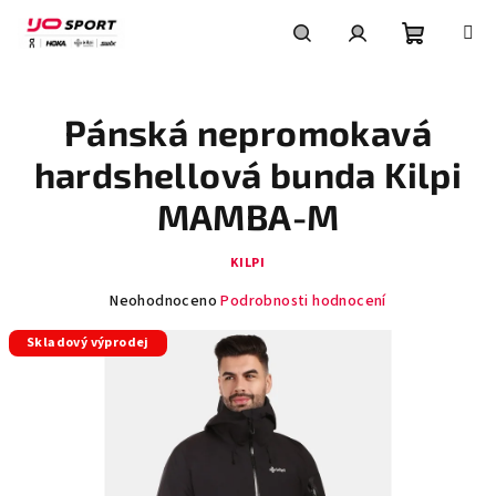
Přejít
na
obsah
Nákupní
Hledat
Přihlášení
Pánská nepromokavá
košík
hardshellová bunda Kilpi
MAMBA-M
KILPI
Průměrné
Neohodnoceno
Podrobnosti hodnocení
hodnocení
Skladový výprodej
produktu
je
0,0
z
5
hvězdiček.