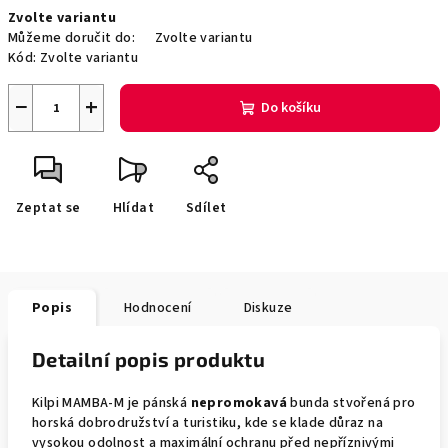
Měrná
Zvolte variantu
cena:
Můžeme doručit do:
Zvolte variantu
Kód:
Zvolte variantu
−
+
Do košíku
Zeptat se
Hlídat
Sdílet
Popis
Hodnocení
Diskuze
Detailní popis produktu
Kilpi MAMBA-M je pánská
nepromokavá
bunda stvořená pro
horská dobrodružství a turistiku, kde se klade důraz na
vysokou odolnost a maximální ochranu před nepříznivými