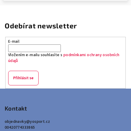
Odebírat newsletter
E-mail
Vložením e-mailu souhlasíte s
podmínkami ochrany osobních
údajů
Přihlásit se
Z
á
p
Kontakt
a
objednavky
@
yosport.cz
t
00420774333865