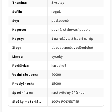
Tkanina
:
3 vrstvy
Střih
:
regular
Švy
:
podlepené
Kapuce
:
pevná, stahovací poutka
Kapsy
:
1 na rukávu, 2 hlavní na zip
Zipy
:
oboustranné, voděodolné
Límec
:
vysoký
Podšivka
:
hardshell
Vodní sloupec
:
20000
Prodyšnost
:
15000
Spodní lem
:
nastavitelný šňůrkou
Složky materiálu
:
100% POLYESTER