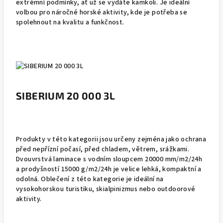
extrémní podmínky, ať už se vydáte kamkoli. Je ideální
volbou pro náročné horské aktivity, kde je potřeba se
spolehnout na kvalitu a funkčnost.
SIBERIUM 20 000 3L
Produkty v této kategorii jsou určeny zejména jako ochrana
před nepřízní počasí, před chladem, větrem, srážkami.
Dvouvrstvá laminace s vodním sloupcem 20000 mm/m2/24h
a prodyšností 15000 g/m2/24h je velice lehká, kompaktní a
odolná. Oblečení z této kategorie je ideální na
vysokohorskou turistiku, skialpinizmus nebo outdoorové
aktivity.