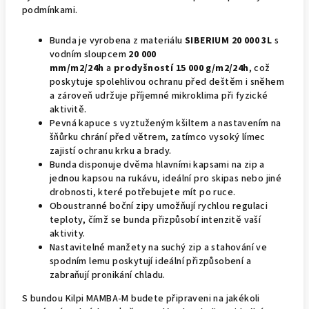
podmínkami.
Bunda je vyrobena z materiálu
SIBERIUM 20 000 3L
s
vodním sloupcem
20 000
mm/m2/24h
a
prodyšností
15 000 g/m2/24h
, což
poskytuje spolehlivou ochranu před deštěm i sněhem
a zároveň udržuje příjemné mikroklima při fyzické
aktivitě.
Pevná kapuce s vyztuženým kšiltem a nastavením na
šňůrku chrání před větrem, zatímco vysoký límec
zajistí ochranu krku a brady.
Bunda disponuje dvěma hlavními kapsami na zip a
jednou kapsou na rukávu, ideální pro skipas nebo jiné
drobnosti, které potřebujete mít po ruce.
Oboustranné boční zipy umožňují rychlou regulaci
teploty, čímž se bunda přizpůsobí intenzitě vaší
aktivity.
Nastavitelné manžety na suchý zip a stahování ve
spodním lemu poskytují ideální přizpůsobení a
zabraňují pronikání chladu.
S bundou Kilpi MAMBA-M budete připraveni na jakékoli